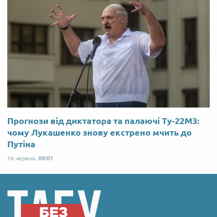
Прогнози від диктатора та палаючі Ту-22М3:
чому Лукашенко знову екстрено мчить до
Путіна
16 червня,
09:01