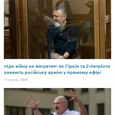
«Цю війну не виграти»: як Гіркін та Z-патріоти
ховають російську армію у прямому ефірі
17 червня,
13:41