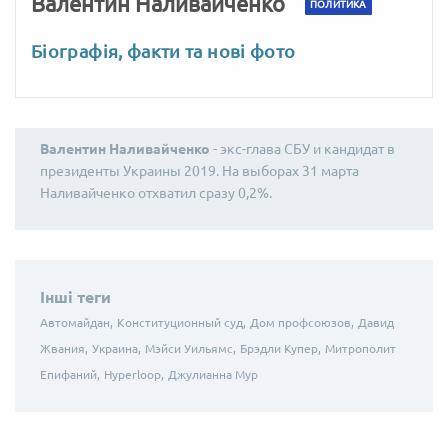
Валентин Наливайченко
ПОЛИТИКА
Біографія, факти та нові фото
Валентин Наливайченко
- экс-глава СБУ и кандидат в
президенты Украины 2019. На выборах 31 марта
Наливайченко отхватил сразу 0,2%.
Інші теги
Автомайдан,
Конституционный суд,
Дом профсоюзов,
Давид
Жвания,
Украина,
Мэйси Уильямс,
Брэдли Купер,
Митрополит
Епифаний,
Hyperloop,
Джулианна Мур