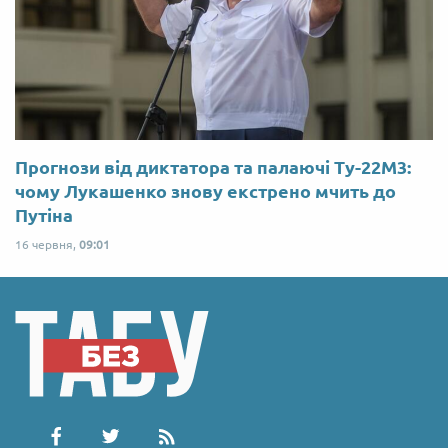
Прогнози від диктатора та палаючі Ту-22М3:
чому Лукашенко знову екстрено мчить до
Путіна
16 червня,
09:01