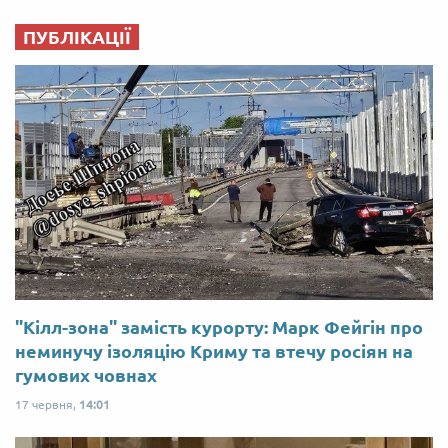
ПУБЛІКАЦІЇ
"Кілл-зона" замість курорту: Марк Фейгін про
неминучу ізоляцію Криму та втечу росіян на
гумових човнах
17 червня,
14:01