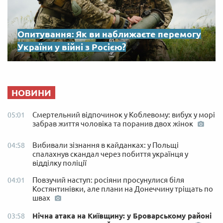
Опитування: Як ви наближаєте перемогу
України у війні з Росією?
НОВИНИ
Смертельний відпочинок у Коблевому: вибух у морі
05:01
забрав життя чоловіка та поранив двох жінок
Вибивали зізнання в кайданках: у Польщі
04:58
спалахнув скандал через побиття українця у
відділку поліції
Повзучий наступ: росіяни просунулися біля
04:01
Костянтинівки, але плани на Донеччину тріщать по
швах
Нічна атака на Київщину: у Броварському районі
03:58