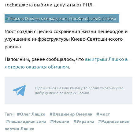
госбюджета выбили депутаты от РПЛ.
Ляшко и Омелян открыли мост /
facebook.com/O.Liashko
Мост создан с целью сохранения жизни пешеходов и
улучшение инфраструктуры Киево-Святошинского
района.
Напомним, ранее сообщалось, что
выигрыш Ляшко в
лотерею оказался обманом
.
Підпишіться на наш канал у Telegram та отримуйте
добірку лише важливих новин!
Олег Ляшко
Владимир Омелян
мост
пешеходная зона
Новини
Украина
Радикальная
партия Ляшко