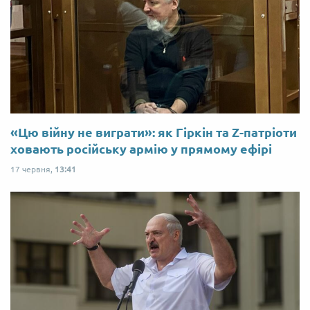
«Цю війну не виграти»: як Гіркін та Z-патріоти
ховають російську армію у прямому ефірі
17 червня,
13:41