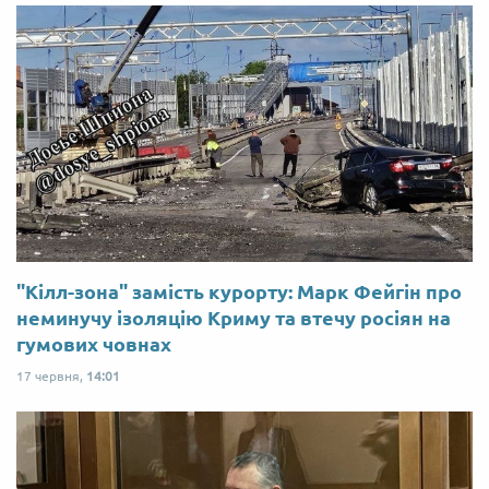
"Кілл-зона" замість курорту: Марк Фейгін про
неминучу ізоляцію Криму та втечу росіян на
гумових човнах
17 червня,
14:01