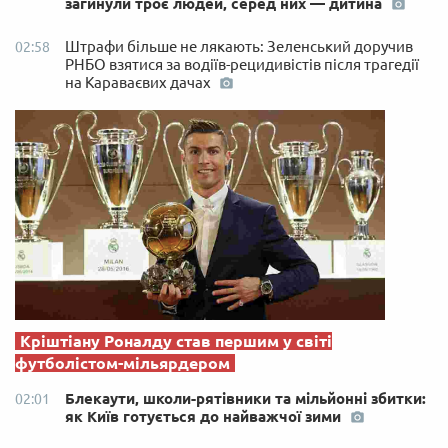
загинули троє людей, серед них — дитина
Штрафи більше не лякають: Зеленський доручив
02:58
РНБО взятися за водіїв-рецидивістів після трагедії
на Караваєвих дачах
Кріштіану Роналду став першим у світі
футболістом-мільярдером
Блекаути, школи-рятівники та мільйонні збитки:
02:01
як Київ готується до найважчої зими