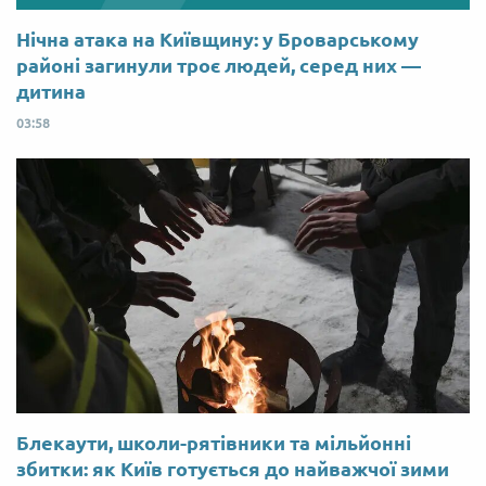
Нічна атака на Київщину: у Броварському
районі загинули троє людей, серед них —
дитина
03:58
Блекаути, школи-рятівники та мільйонні
збитки: як Київ готується до найважчої зими