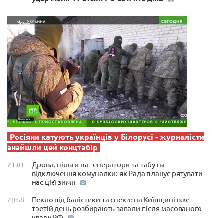
Росіяни катують українців у Білорусі - журналісти
знайшли цей концтабір
Дрова, пільги на генератори та табу на
21:01
відключення комуналки: як Рада планує рятувати
нас цієї зими
Пекло від балістики та спеки: на Київщині вже
20:58
третій день розбирають завали після масованого
удару РФ