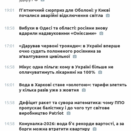
П'ятничний сюрприз для Оболоні: у Києві
19:01
почалися аварійні відключення світла
Вибухи в Одесі та області: росіяни знову
18:58
вдарили надзвуковими «Оніксами»
«Дарував червоні троянди»: в Україні вперше
17:01
очно судять полоненого росіянина за
зґвалтування цивільної
Мінус одна пільга: кому в Україні більше не
16:58
оплачуватимуть лікарняні на 100%
Вода в Харкові стане «золотою»: тарифи злетять
16:01
у кілька разів уже з жовтня
Дефіцит ракет та сувора математика: чому ППО
15:58
пропускає балістику і до чого тут світове
виробництво Patriot
Комуналка-2026: вода б'є рекорди вартості, а за
14:58
борги можна втратити квартиру