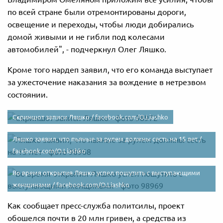
по всей стране были отремонтированы дороги,
освещение и переходы, чтобы люди добирались
домой живыми и не гибли под колесами
автомобилей", - подчеркнул Олег Ляшко.
Кроме того нардеп заявил, что его команда выступает
за ужесточение наказания за вождение в нетрезвом
состоянии.
Скриншот записи Ляшко /
facebook.com/O.Liashko
Ляшко заявил, что пьяные за рулем должны сесть на 15 лет /
facebook.com/O.Liashko
Во время открытия Ляшко успел пошутить с выступающими
женщинами /
facebook.com/O.Liashko
Как сообщает пресс-служба политсилы, проект
обошелся почти в 20 млн гривен, а средства из