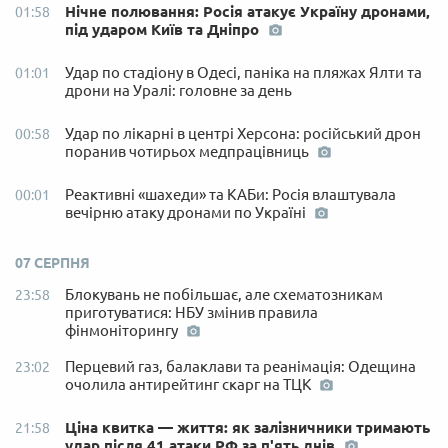
Нічне полювання: Росія атакує Україну дронами,
01:58
під ударом Київ та Дніпро
Удар по стадіону в Одесі, паніка на пляжах Ялти та
01:01
дрони на Уралі: головне за день
Удар по лікарні в центрі Херсона: російський дрон
00:58
поранив чотирьох медпрацівниць
Реактивні «шахеди» та КАБи: Росія влаштувала
00:01
вечірню атаку дронами по Україні
07 СЕРПНЯ
Блокувань не побільшає, але схематозникам
23:58
приготуватися: НБУ змінив правила
фінмоніторингу
Перцевий газ, балаклави та реанімація: Одещина
23:02
очолила антирейтинг скарг на ТЦК
Ціна квитка — життя: як залізничники тримають
21:58
удар після 41 атаки РФ за п'ять днів