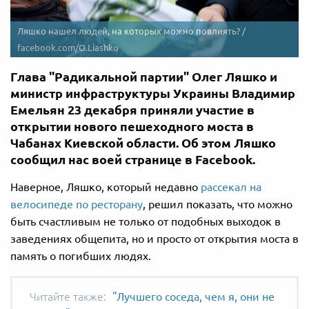
Ляшко нашел людей, на которых можно повлиять? /
facebook.com/O.Liashko
Глава "Радикальной партии" Олег Ляшко и
министр инфраструктуры Украины Владимир
Емельян 23 декабря приняли участие в
открытии нового пешеходного моста в
Чабанах Киевской области. Об этом Ляшко
сообщил нас воей странице в Facebook.
Наверное, Ляшко, который недавно
рассекал на
велосипеде по ресторану
, решил показать, что можно
быть счастливым не только от подобных выходок в
заведениях общепита, но и просто от открытия моста в
память о погибших людях.
"Лучшего соседа, чем я, они не