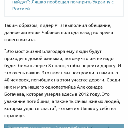
найдут": Ляшко пообещал помирить Украину с
Россией
Таким образом, лидер РПЛ выполнил обещание,
данное жителям Чабанов полгода назад во время
своего визита.
"Это мост жизни! Благодаря ему люди будут
приходить домой живыми, потому что им не надо
будет бежать через 8 полос, чтобы перейти дорогу. И
это очень важно. Этот мост мы построили в память о
40 человек, погибших на этом участке дороги. Среди
них и мать нашего однопартийца Александра
Богачева, которая умерла здесь в 2012 году. Это
уважение погибшим, а также тысячам живых людей,
которых удастся спасти", - отметил Ляшко у себя на
странице.
Ляшко открыл пешеходный мост в Чабанах /