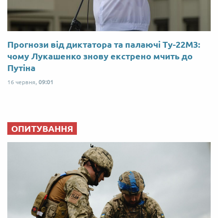
Прогнози від диктатора та палаючі Ту-22М3:
чому Лукашенко знову екстрено мчить до
Путіна
16 червня,
09:01
ОПИТУВАННЯ