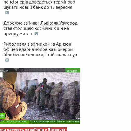
пенсіонерів доведеться терміново
 по-українськи
шукати новий банк до 15 вересня
Дорожче за Київ і Львів: як Ужгород
став столицею космічних цін на
оренду житла
Риболовля з вогником: в Аризоні
офіцер вдарив чоловіка шокером
біля бензоколонки, і той спалахнув
яни катують українців у Білорусі -