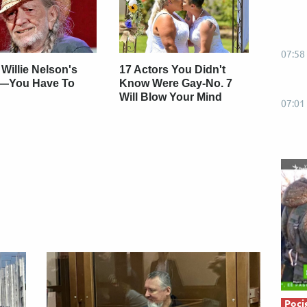
Від пацанки до панянки
Топ-модель
07:58
 Willie Nelson's
17 Actors You Didn't
—You Have To
Know Were Gay-No. 7
Will Blow Your Mind
07:01
Росі