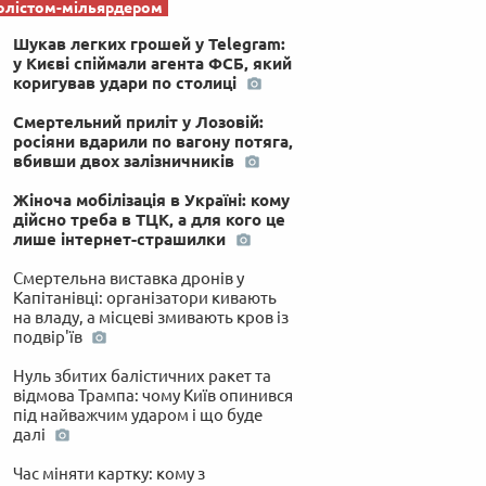
олістом-мільярдером
Шукав легких грошей у Telegram:
у Києві спіймали агента ФСБ, який
коригував удари по столиці
Смертельний приліт у Лозовій:
росіяни вдарили по вагону потяга,
вбивши двох залізничників
Жіноча мобілізація в Україні: кому
дійсно треба в ТЦК, а для кого це
лише інтернет-страшилки
Смертельна виставка дронів у
Капітанівці: організатори кивають
на владу, а місцеві змивають кров із
подвір'їв
Нуль збитих балістичних ракет та
відмова Трампа: чому Київ опинився
під найважчим ударом і що буде
далі
Час міняти картку: кому з