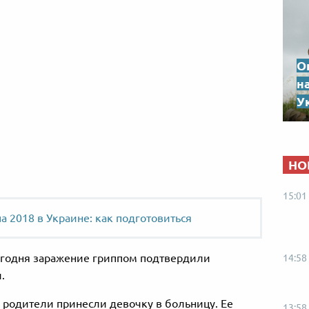
О
н
Ук
НО
15:01
 2018 в Украине: как подготовиться
сегодня заражение гриппом подтвердили
14:58
.
 родители принесли девочку в больницу. Ее
13:58