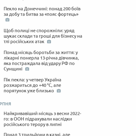
Пекло на Донеччині: понад 200 боїв
за добу та битва за «пояс фортець»
Щоб полиці не спорожніли: уряд
шукає склади та гроші для бізнесу на
тлі російських атак
Понад місяць боротьби за життя: у
лікарні померла 13-річна дівчинка,
яка постраждала від удару РФ по
Сумщині
Пік пекла: у четвер Україна
розжариться до +40 °C, але
порятунок уже близько
ЕРПНЯ
Найкривавіший місяць з весни 2022-
го: в ООН підрахували наслідки
російського терору в липні
Понад 3 трильйони в казні, але