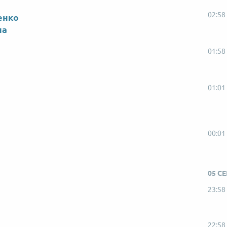
02:58
енко
на
01:58
01:01
00:01
05 С
23:58
22:58