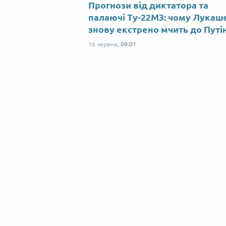
Прогнози від диктатора та
палаючі Ту-22М3: чому Лукаш
знову екстрено мчить до Путі
16 червня,
09:01