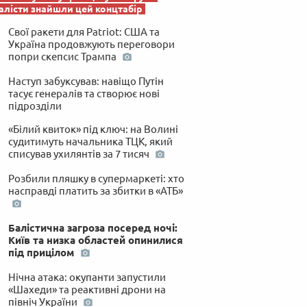
лісти знайшли цей концтабір
Свої ракети для Patriot: США та
Україна продовжують переговори
попри скепсис Трампа
Наступ забуксував: навіщо Путін
тасує генералів та створює нові
підрозділи
«Білий квиток» під ключ: на Волині
судитимуть начальника ТЦК, який
списував ухилянтів за 7 тисяч
Розбили пляшку в супермаркеті: хто
насправді платить за збитки в «АТБ»
Балістична загроза посеред ночі:
Київ та низка областей опинилися
під прицілом
Нічна атака: окупанти запустили
«Шахеди» та реактивні дрони на
північ України