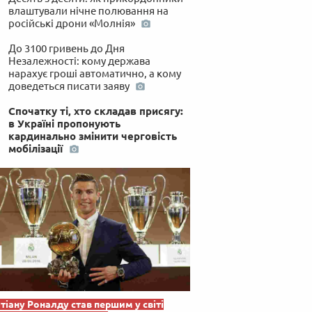
влаштували нічне полювання на
російські дрони «Молнія»
До 3100 гривень до Дня
Незалежності: кому держава
нарахує гроші автоматично, а кому
доведеться писати заяву
Спочатку ті, хто складав присягу:
в Україні пропонують
кардинально змінити черговість
мобілізації
тіану Роналду став першим у світі