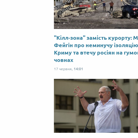
"Кілл-зона" замість курорту: 
Фейгін про неминучу ізоляці
Криму та втечу росіян на гум
човнах
17 червня,
14:01