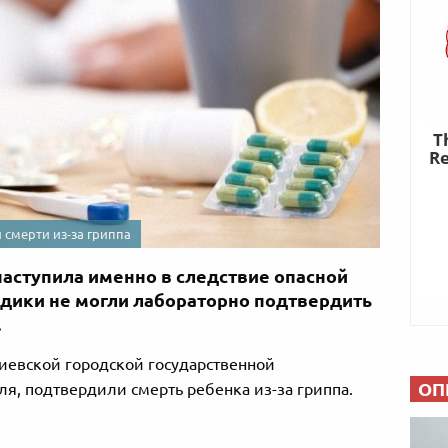
 смерти из-за гриппа
аступила именно в следствие опасной
едики не могли лабораторно подтвердить
.
иевской городской государственной
ОП
ля, подтвердили смерть ребенка из-за гриппа.