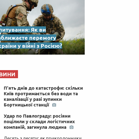
питування: Як ви
аближаєте перемогу
раїни у війні з Росією?
ВИНИ
П'ять днів до катастрофи: скільки
Київ протримається без води та
каналізації у разі зупинки
Бортницької станції
Удар по Павлограду: росіяни
поцілили у склади логістичних
компаній, загинула людина
Десять з десяти: як прикордонники