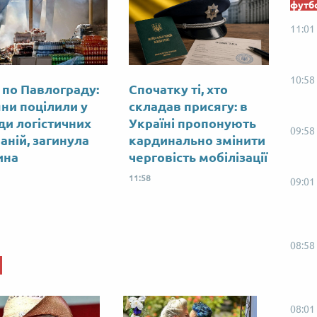
футб
11:01
10:58
 по Павлограду:
Спочатку ті, хто
яни поцілили у
складав присягу: в
ди логістичних
Україні пропонують
09:58
аній, загинула
кардинально змінити
ина
черговість мобілізації
11:58
09:01
08:58
08:01