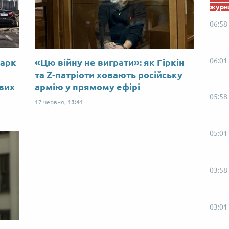
журна
06:58
06:01
Марк
«Цю війну не виграти»: як Гіркін
ю
та Z-патріоти ховають російську
ових
армію у прямому ефірі
05:58
17 червня,
13:41
05:01
03:58
03:01