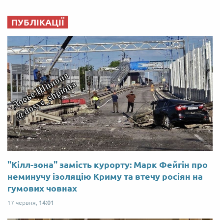
ПУБЛІКАЦІЇ
"Кілл-зона" замість курорту: Марк Фейгін про
неминучу ізоляцію Криму та втечу росіян на
гумових човнах
17 червня,
14:01