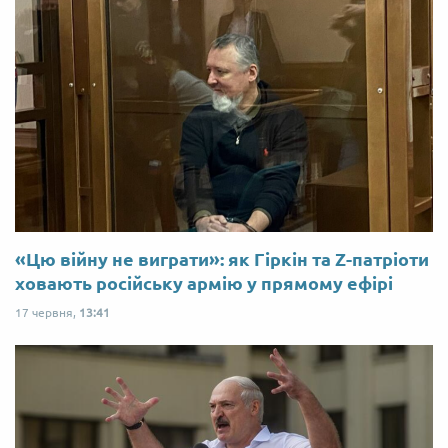
«Цю війну не виграти»: як Гіркін та Z-патріоти
ховають російську армію у прямому ефірі
17 червня,
13:41