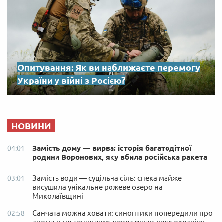
Опитування: Як ви наближаєте перемогу
України у війні з Росією?
НОВИНИ
Замість дому — вирва: історія багатодітної
04:01
родини Воронових, яку вбила російська ракета
Замість води — суцільна сіль: спека майже
03:01
висушила унікальне рожеве озеро на
Миколаївщині
Санчата можна ховати: синоптики попередили про
02:58
аномально теплу зиму через «удар двох океанів»