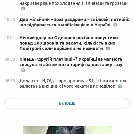
накриває різке похолодання зі зливами та грозами
Два мільйони «поза радарами» та ілюзія петицій:
10:58
що відбувається з мобілізацією в Україні
Нічний удар по Одещині: росіяни випустили
10:01
понад 200 дронів та ракети, кількість яких
Повітряні сили вирішили не називати
Кінець «другій платіжці»? Українці вимагають
09:58
скасувати або змінити тариф на доставку газу
Долар по 44,76, а євро пробиває 51: скільки коштує
08:58
валюта на вихідних і чого чекати в понеділок
БІЛЬШЕ