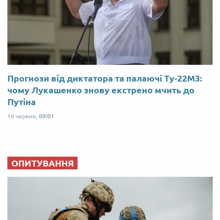
Прогнози від диктатора та палаючі Ту-22М3:
чому Лукашенко знову екстрено мчить до
Путіна
16 червня,
09:01
ОПИТУВАННЯ