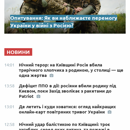
Опитування: Як ви наближаєте перемогу
України у війні з Росією?
НОВИНИ
Нічний терор: на Київщині Росія вбила
14:01
трирічного хлопчика з родиною, у столиці — ще
одна жертва
Дефіцит ППО в дії: росіяни вбили родину під
13:58
Києвом, поки Захід зволікає з ракетами до
Patriot
Де летить і куди ховатися: огляд найкращих
13:01
онлайн-карт повітряних тривог України
Нічний удар балістикою по Київщині: троє
12:58
загиблих, серед яких дитина, та пожежі в