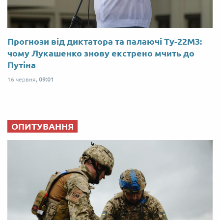
Прогнози від диктатора та палаючі Ту-22М3:
чому Лукашенко знову екстрено мчить до
Путіна
16 червня,
09:01
ОПИТУВАННЯ