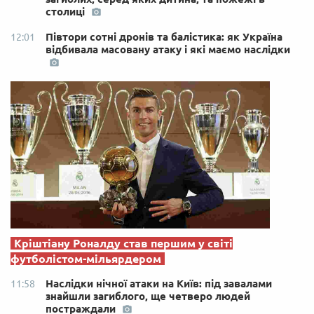
столиці
Півтори сотні дронів та балістика: як Україна
12:01
відбивала масовану атаку і які маємо наслідки
Кріштіану Роналду став першим у світі
футболістом-мільярдером
Наслідки нічної атаки на Київ: під завалами
11:58
знайшли загиблого, ще четверо людей
постраждали