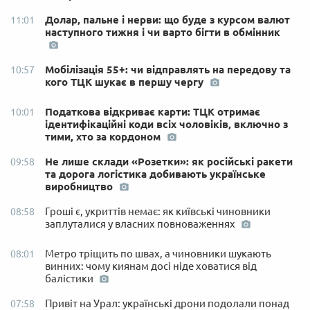
Долар, пальне і нерви: що буде з курсом валют
11:01
наступного тижня і чи варто бігти в обмінник
Мобілізація 55+: чи відправлять на передову та
10:57
кого ТЦК шукає в першу чергу
Податкова відкриває карти: ТЦК отримає
10:01
ідентифікаційні коди всіх чоловіків, включно з
тими, хто за кордоном
Не лише склади «Розетки»: як російські ракети
09:58
та дорога логістика добивають українське
виробництво
Гроші є, укриттів немає: як київські чиновники
08:58
заплуталися у власних повноваженнях
Метро тріщить по швах, а чиновники шукають
08:01
винних: чому киянам досі ніде ховатися від
балістики
Привіт на Урал: українські дрони подолали понад
07:58