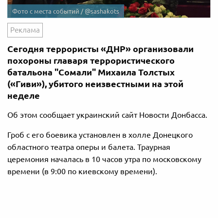
Фото с места событий / @sashakots
Реклама
Сегодня террористы «ДНР» организовали
похороны главаря террористического
батальона "Сомали" Михаила Толстых
(«Гиви»), убитого неизвестными на этой
неделе
Об этом сообщает украинский сайт Новости Донбасса.
Гроб с его боевика установлен в холле Донецкого
областного театра оперы и балета. Траурная
церемония началась в 10 часов утра по московскому
времени (в 9:00 по киевскому времени).