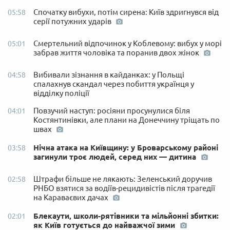
Спочатку вибухи, потім сирена: Київ здригнувся від
05:58
серії потужних ударів
Смертельний відпочинок у Коблевому: вибух у морі
05:01
забрав життя чоловіка та поранив двох жінок
Вибивали зізнання в кайданках: у Польщі
04:58
спалахнув скандал через побиття українця у
відділку поліції
Повзучий наступ: росіяни просунулися біля
04:01
Костянтинівки, але плани на Донеччину тріщать по
швах
Нічна атака на Київщину: у Броварському районі
03:58
загинули троє людей, серед них — дитина
Штрафи більше не лякають: Зеленський доручив
02:58
РНБО взятися за водіїв-рецидивістів після трагедії
на Караваєвих дачах
Блекаути, школи-рятівники та мільйонні збитки:
02:01
як Київ готується до найважчої зими