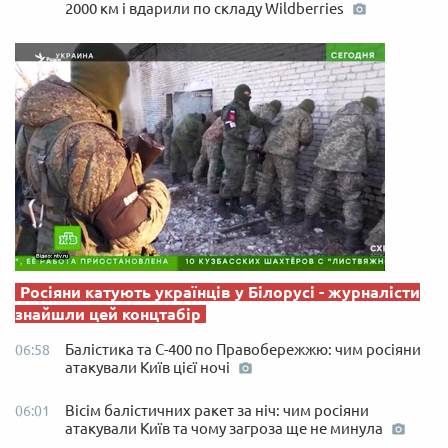
2000 км і вдарили по складу Wildberries
Росіяни катують українців у Білорусі - журналісти
знайшли цей концтабір
Балістика та С-400 по Правобережжю: чим росіяни
06:58
атакували Київ цієї ночі
Вісім балістичних ракет за ніч: чим росіяни
06:01
атакували Київ та чому загроза ще не минула