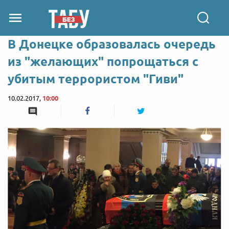
В Донецке образовалась очередь
из "желающих" попрощаться с
убитым террористом "Гиви"
10.02.2017,
10:00