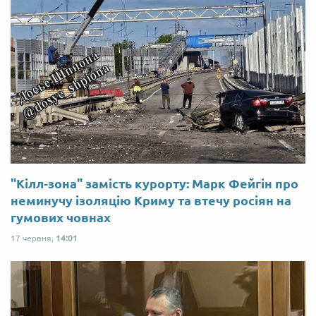
"Кілл-зона" замість курорту: Марк Фейгін про
неминучу ізоляцію Криму та втечу росіян на
гумових човнах
17 червня,
14:01