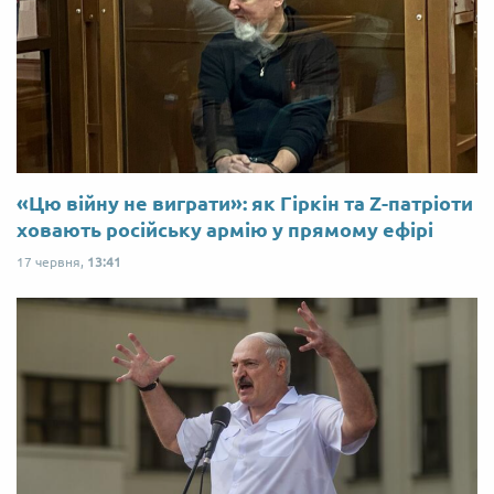
«Цю війну не виграти»: як Гіркін та Z-патріоти
ховають російську армію у прямому ефірі
17 червня,
13:41