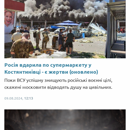
Росія вдарила по супермаркету у
Костянтинівці - є жертви (оновлено)
Поки ВСУ успішну знищують російські воєнні цілі,
скажені московити відводять душу на цивільних.
09.08.2024,
12:13