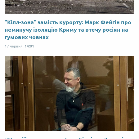
"Кілл-зона" замість курорту: Марк Фейгін про
неминучу ізоляцію Криму та втечу росіян на
гумових човнах
17 червня,
14:01