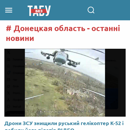
Донецкая область - останні
новини
Дрони ЗСУ знищили руський гелікоптер К-52 і
добили його пілотів ВІДЕО