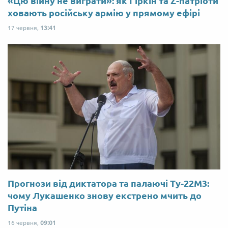
«Цю війну не виграти»: як Гіркін та Z-патріоти
ховають російську армію у прямому ефірі
17 червня,
13:41
Прогнози від диктатора та палаючі Ту-22М3:
чому Лукашенко знову екстрено мчить до
Путіна
16 червня,
09:01