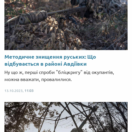
Методичне знищення руських: Що
відбувається в районі Авдіївки
Ну що ж, перші спроби "бліцкригу" від окупантів,
можна вважати, провалилися.
13.10.2023,
11:03