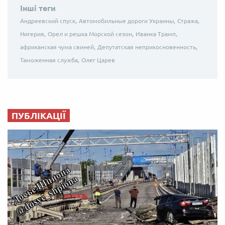
Інші теги
Андреевский спуск,
Автомобильные дороги Украины,
Стража,
Нигерия,
Орел и решка Морской сезон,
Иванка Трамп,
африканская чума свиней,
Депутатская неприкосновенность,
Таможенная служба,
Олег Царев
ПУБЛІКАЦІЇ