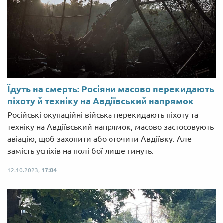
Їдуть на смерть: Росіяни масово перекидають
піхоту й техніку на Авдіївський напрямок
Російські окупаційні війська перекидають піхоту та
техніку на Авдіївський напрямок, масово застосовують
авіацію, щоб захопити або оточити Авдіївку. Але
замість успіхів на полі бої лише гинуть.
12.10.2023,
17:04