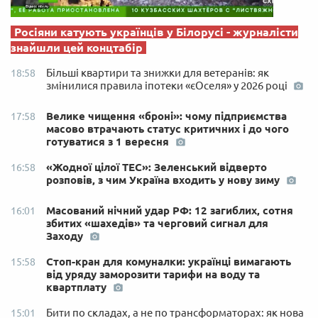
Росіяни катують українців у Білорусі - журналісти
знайшли цей концтабір
Більші квартири та знижки для ветеранів: як
18:58
змінилися правила іпотеки «єОселя» у 2026 році
Велике чищення «броні»: чому підприємства
17:58
масово втрачають статус критичних і до чого
готуватися з 1 вересня
«Жодної цілої ТЕС»: Зеленський відверто
16:58
розповів, з чим Україна входить у нову зиму
Масований нічний удар РФ: 12 загиблих, сотня
16:01
збитих «шахедів» та черговий сигнал для
Заходу
Стоп-кран для комуналки: українці вимагають
15:58
від уряду заморозити тарифи на воду та
квартплату
Бити по складах, а не по трансформаторах: як нова
15:01