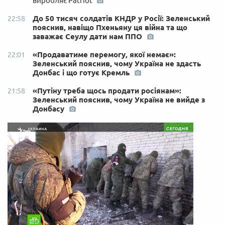
виробляє Patriot
До 50 тисяч солдатів КНДР у Росії: Зеленський
22:58
пояснив, навіщо Пхеньяну ця війна та що
заважає Сеулу дати нам ППО
«Продаватиме перемогу, якої немає»:
22:01
Зеленський пояснив, чому Україна не здасть
Донбас і що готує Кремль
«Путіну треба щось продати росіянам»:
21:58
Зеленський пояснив, чому Україна не вийде з
Донбасу