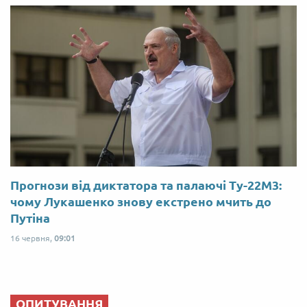
Прогнози від диктатора та палаючі Ту-22М3:
чому Лукашенко знову екстрено мчить до
Путіна
16 червня,
09:01
ОПИТУВАННЯ