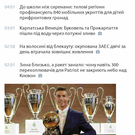
До школи між сиренами: тилові регіони
04:01
профінансують 840 мобільних укриттів для дітей
прифронтових громад
Карпатська Венеція: Буковель та Прикарпаття
03:01
пішли під воду через потужні зливи
На волосині від блекауту: окупована ЗАЕС двічі за
02:58
день втрачала зовнішнє живлення
Зима близько, а ракет замало: чому навіть 300
02:01
перехоплювачів для Patriot не закриють небо над
Києвом