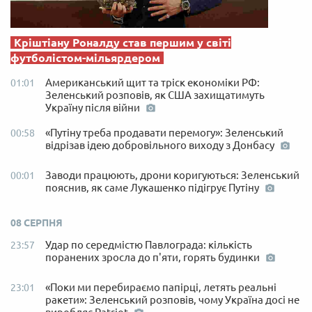
Кріштіану Роналду став першим у світі
футболістом-мільярдером
Американський щит та тріск економіки РФ:
01:01
Зеленський розповів, як США захищатимуть
Україну після війни
«Путіну треба продавати перемогу»: Зеленський
00:58
відрізав ідею добровільного виходу з Донбасу
Заводи працюють, дрони коригуються: Зеленський
00:01
пояснив, як саме Лукашенко підігрує Путіну
08 СЕРПНЯ
Удар по середмістю Павлограда: кількість
23:57
поранених зросла до п'яти, горять будинки
«Поки ми перебираємо папірці, летять реальні
23:01
ракети»: Зеленський розповів, чому Україна досі не