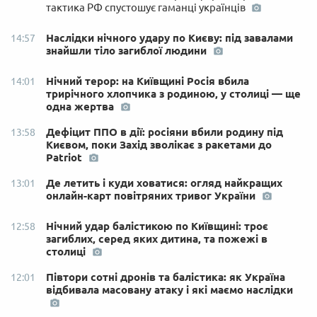
тактика РФ спустошує гаманці українців
Наслідки нічного удару по Києву: під завалами
14:57
знайшли тіло загиблої людини
Нічний терор: на Київщині Росія вбила
14:01
трирічного хлопчика з родиною, у столиці — ще
одна жертва
Дефіцит ППО в дії: росіяни вбили родину під
13:58
Києвом, поки Захід зволікає з ракетами до
Patriot
Де летить і куди ховатися: огляд найкращих
13:01
онлайн-карт повітряних тривог України
Нічний удар балістикою по Київщині: троє
12:58
загиблих, серед яких дитина, та пожежі в
столиці
Півтори сотні дронів та балістика: як Україна
12:01
відбивала масовану атаку і які маємо наслідки