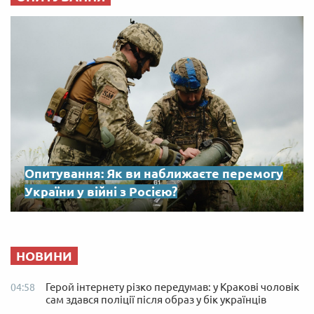
Опитування: Як ви наближаєте перемогу
України у війні з Росією?
НОВИНИ
Герой інтернету різко передумав: у Кракові чоловік
04:58
сам здався поліції після образ у бік українців