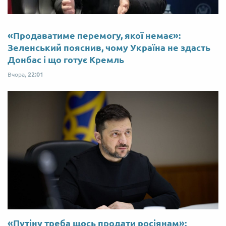
«Продаватиме перемогу, якої немає»:
Зеленський пояснив, чому Україна не здасть
Донбас і що готує Кремль
Вчора,
22:01
«Путіну треба щось продати росіянам»: