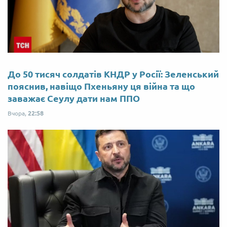
До 50 тисяч солдатів КНДР у Росії: Зеленський
пояснив, навіщо Пхеньяну ця війна та що
заважає Сеулу дати нам ППО
Вчора,
22:58