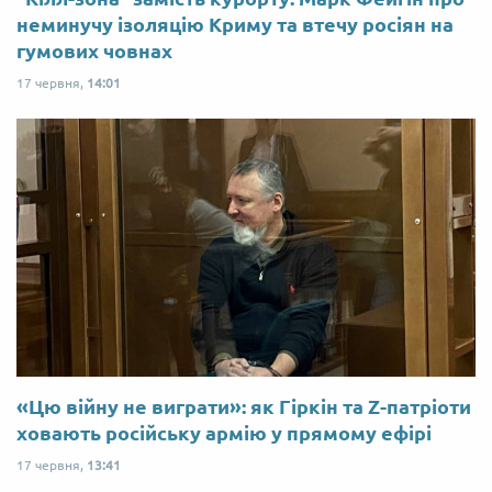
неминучу ізоляцію Криму та втечу росіян на
гумових човнах
17 червня,
14:01
«Цю війну не виграти»: як Гіркін та Z-патріоти
ховають російську армію у прямому ефірі
17 червня,
13:41