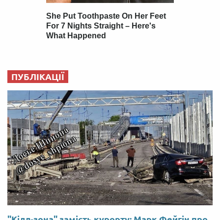
ПУБЛІКАЦІЇ
"Кілл-зона" замість курорту: Марк Фейгін про