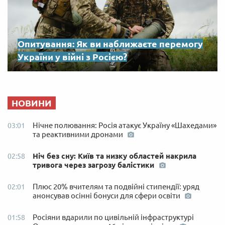
Опитування: Як ви наближаєте перемогу
України у війні з Росією?
НОВИНИ
Нічне полювання: Росія атакує Україну «Шахедами»
03:01
та реактивними дронами
Ніч без сну: Київ та низку областей накрила
02:58
тривога через загрозу балістики
Плюс 20% вчителям та подвійні стипендії: уряд
02:01
анонсував осінні бонуси для сфери освіти
Росіяни вдарили по цивільній інфраструктурі
01:58