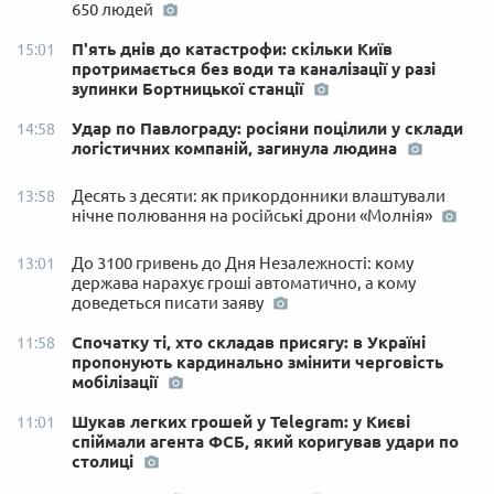
650 людей
П'ять днів до катастрофи: скільки Київ
15:01
протримається без води та каналізації у разі
зупинки Бортницької станції
Удар по Павлограду: росіяни поцілили у склади
14:58
логістичних компаній, загинула людина
Десять з десяти: як прикордонники влаштували
13:58
нічне полювання на російські дрони «Молнія»
До 3100 гривень до Дня Незалежності: кому
13:01
держава нарахує гроші автоматично, а кому
доведеться писати заяву
Спочатку ті, хто складав присягу: в Україні
11:58
пропонують кардинально змінити черговість
мобілізації
Шукав легких грошей у Telegram: у Києві
11:01
спіймали агента ФСБ, який коригував удари по
столиці