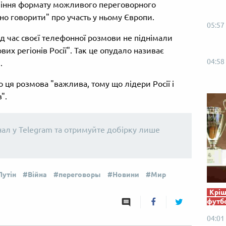
уміння формату можливого переговорного
сно говорити" про участь у ньому Європи.
05:57
ід час своєї телефонної розмови не піднімали
их регіонів Росії". Так це опудало називає
04:58
.
ця розмова "важлива, тому що лідери Росії і
".
нал у Telegram та отримуйте добірку лише
утін
Війна
переговоры
Новини
Мир
Кріш
футб
04:01