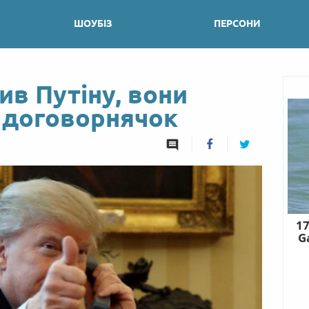
ШОУБІЗ
ПЕРСОНИ
в Путіну, вони
 договорнячок