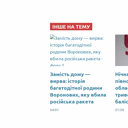
ІНШЕ НА ТЕМУ
Замість дому —
Нічна
вирва: історія
півно
багатодітної родини
обла
Воронових, яку вбила
трив
російська ракета
балі
04:01
01:58