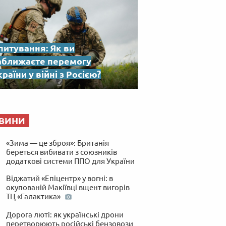
питування: Як ви
аближаєте перемогу
раїни у війні з Росією?
ВИНИ
«Зима — це зброя»: Британія
береться вибивати з союзників
додаткові системи ППО для України
Віджатий «Епіцентр» у вогні: в
окупованій Макіївці вщент вигорів
ТЦ «Галактика»
Дорога люті: як українські дрони
перетворюють російські бензовози