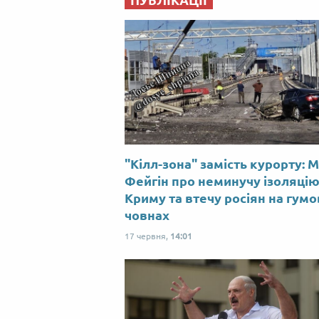
ПУБЛІКАЦІЇ
"Кілл-зона" замість курорту: 
Фейгін про неминучу ізоляці
Криму та втечу росіян на гум
човнах
17 червня,
14:01