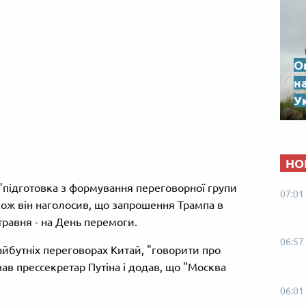
О
н
Ук
НО
, "підготовка з формування переговорної групи
07:01
кож він наголосив, що запрошення Трампа в
травня - на День перемоги.
06:57
айбутніх переговорах Китай, "говорити про
зав прессекретар Путіна і додав, що "Москва
06:01