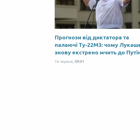
Прогнози від диктатора та
палаючі Ту-22М3: чому Лукаш
знову екстрено мчить до Путі
16 червня,
09:01