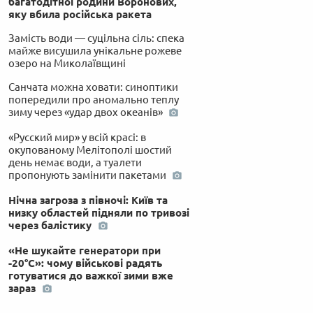
багатодітної родини Воронових,
яку вбила російська ракета
Замість води — суцільна сіль: спека
майже висушила унікальне рожеве
озеро на Миколаївщині
Санчата можна ховати: синоптики
попередили про аномально теплу
зиму через «удар двох океанів»
«Русский мир» у всій красі: в
окупованому Мелітополі шостий
день немає води, а туалети
пропонують замінити пакетами
Нічна загроза з півночі: Київ та
низку областей підняли по тривозі
через балістику
«Не шукайте генератори при
-20°C»: чому військові радять
готуватися до важкої зими вже
зараз