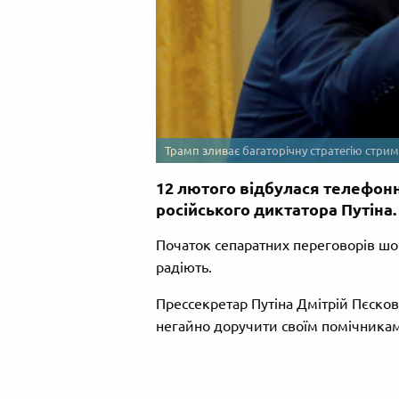
Трамп зливає багаторічну стратегію стриму
12 лютого відбулася телефон
російського диктатора Путіна.
Початок сепаратних переговорів шок
радіють.
Прессекретар Путіна Дмітрій Пєсков
негайно доручити своїм помічникам 