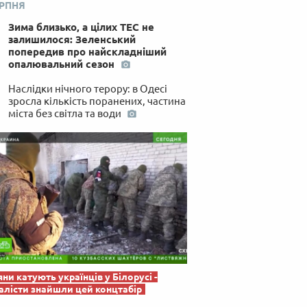
ЕРПНЯ
 по-українськи
Зима близько, а цілих ТЕС не
залишилося: Зеленський
попередив про найскладніший
опалювальний сезон
Наслідки нічного терору: в Одесі
зросла кількість поранених, частина
міста без світла та води
яни катують українців у Білорусі -
лісти знайшли цей концтабір