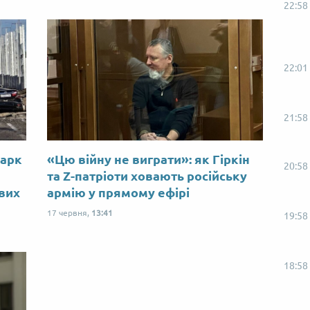
22:58
22:01
21:58
Марк
«Цю війну не виграти»: як Гіркін
20:58
ю
та Z-патріоти ховають російську
ових
армію у прямому ефірі
17 червня,
13:41
19:58
18:58