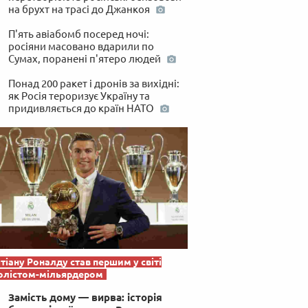
на брухт на трасі до Джанкоя
П'ять авіабомб посеред ночі:
росіяни масовано вдарили по
Сумах, поранені п'ятеро людей
Понад 200 ракет і дронів за вихідні:
як Росія тероризує Україну та
придивляється до країн НАТО
тіану Роналду став першим у світі
олістом-мільярдером
Замість дому — вирва: історія