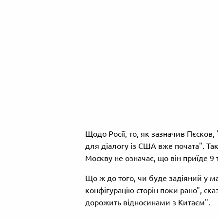
Щодо Росії, то, як зазначив Пєсков
для діалогу із США вже почата". Та
Москву не означає, що він приїде 9 
Що ж до того, чи буде задіяний у м
конфігурацію сторін поки рано", ска
дорожить відносинами з Китаєм".