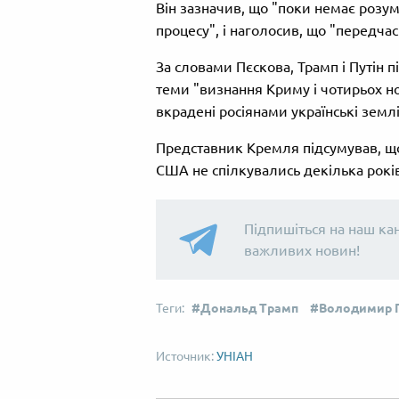
Він зазначив, що "поки немає роз
процесу", і наголосив, що "передча
За словами Пєскова, Трамп і Путін п
теми "визнання Криму і чотирьох нов
вкрадені росіянами українські землі
Представник Кремля підсумував, що 
США не спілкувались декілька років
Підпишіться на наш ка
важливих новин!
Дональд Трамп
Володимир П
УНІАН