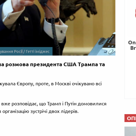
вання Росії / Гетті іміджес
на розмова президента США Трампа та
увала Європу, проте, в Москві очікувано всі
 вже розповідає, що Трамп і Путін домовилися
організацію зустрічі двох лідерів.
ОП