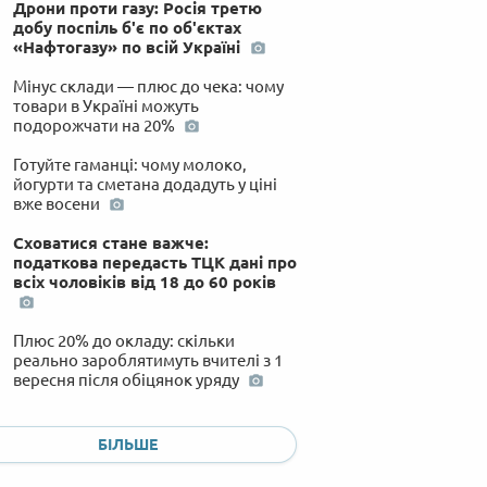
Дрони проти газу: Росія третю
добу поспіль б'є по об'єктах
«Нафтогазу» по всій Україні
Мінус склади — плюс до чека: чому
товари в Україні можуть
подорожчати на 20%
Готуйте гаманці: чому молоко,
йогурти та сметана додадуть у ціні
вже восени
Сховатися стане важче:
податкова передасть ТЦК дані про
всіх чоловіків від 18 до 60 років
Плюс 20% до окладу: скільки
реально зароблятимуть вчителі з 1
вересня після обіцянок уряду
Понад 200 дронів та балістика: як
Україна пережила масовану нічну
БІЛЬШЕ
атаку і що дісталося Одесі