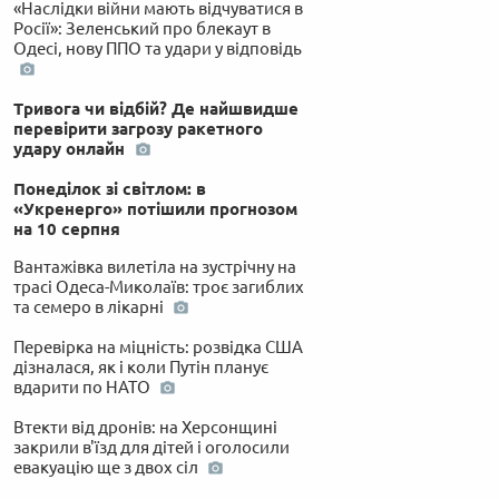
«Наслідки війни мають відчуватися в
Росії»: Зеленський про блекаут в
Одесі, нову ППО та удари у відповідь
Тривога чи відбій? Де найшвидше
перевірити загрозу ракетного
удару онлайн
Понеділок зі світлом: в
«Укренерго» потішили прогнозом
на 10 серпня
Вантажівка вилетіла на зустрічну на
трасі Одеса-Миколаїв: троє загиблих
та семеро в лікарні
Перевірка на міцність: розвідка США
дізналася, як і коли Путін планує
вдарити по НАТО
Втекти від дронів: на Херсонщині
закрили в'їзд для дітей і оголосили
евакуацію ще з двох сіл