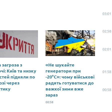
03:01
02:58
02:01
 загроза з
«Не шукайте
чі: Київ та низку
генератори при
01:58
стей підняли по
-20°C»: чому військові
озі через
радять готуватися до
стику
важкої зими вже
00:58
зараз
00:58