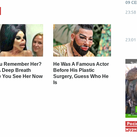
09 С
Від пацанки до панянки
Топ-модель
23:58
23:01
u Remember Her?
He Was A Famous Actor
A Deep Breath
Before His Plastic
e You See Her Now
Surgery, Guess Who He
Is
Росі
журна