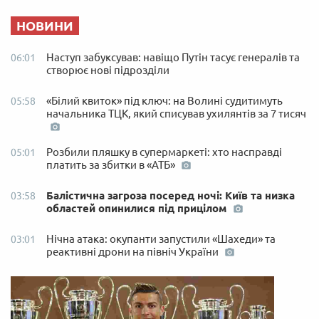
НОВИНИ
Наступ забуксував: навіщо Путін тасує генералів та
06:01
створює нові підрозділи
«Білий квиток» під ключ: на Волині судитимуть
05:58
начальника ТЦК, який списував ухилянтів за 7 тисяч
Розбили пляшку в супермаркеті: хто насправді
05:01
платить за збитки в «АТБ»
Балістична загроза посеред ночі: Київ та низка
03:58
областей опинилися під прицілом
Нічна атака: окупанти запустили «Шахеди» та
03:01
реактивні дрони на північ України