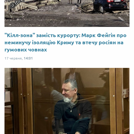
"Кілл-зона" замість курорту: Марк Фейгін про
неминучу ізоляцію Криму та втечу росіян на
гумових човнах
17 червня,
14:01