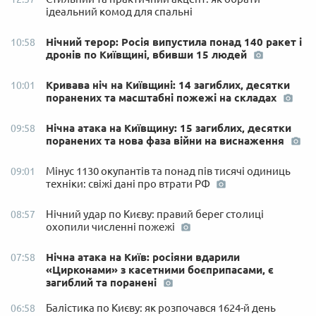
ідеальний комод для спальні
Нічний терор: Росія випустила понад 140 ракет і
10:58
дронів по Київщині, вбивши 15 людей
Кривава ніч на Київщині: 14 загиблих, десятки
10:01
поранених та масштабні пожежі на складах
Нічна атака на Київщину: 15 загиблих, десятки
09:58
поранених та нова фаза війни на виснаження
Мінус 1130 окупантів та понад пів тисячі одиниць
09:01
техніки: свіжі дані про втрати РФ
Нічний удар по Києву: правий берег столиці
08:57
охопили численні пожежі
Нічна атака на Київ: росіяни вдарили
07:58
«Цирконами» з касетними боєприпасами, є
загиблий та поранені
Балістика по Києву: як розпочався 1624-й день
06:58