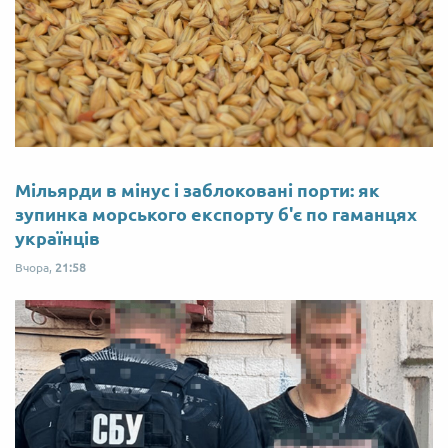
Мільярди в мінус і заблоковані порти: як
зупинка морського експорту б'є по гаманцях
українців
Вчора,
21:58