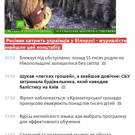
Росіяни катують українців у Білорусі - журналісти
знайшли цей концтабір
Блекаут під обстрілами: понад 55 тисяч родин на
20:58
Нікопольщині залишилися без світла
Шукав «легких грошей», а знайшов довічне: СБУ
19:58
затримала будівельника, який наводив
балістику на Київ
Фронт наближається: з Краматорської громади
17:58
примусово евакуюють понад пів тисячі дітей
Курсы английского языка: как выбрать программу
13:00
для эффективного обучения
Стильний та практичний акцент: як обрати
12:57