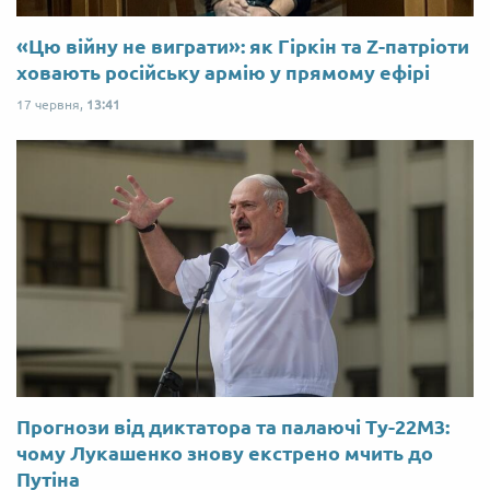
«Цю війну не виграти»: як Гіркін та Z-патріоти
ховають російську армію у прямому ефірі
17 червня,
13:41
Прогнози від диктатора та палаючі Ту-22М3:
чому Лукашенко знову екстрено мчить до
Путіна