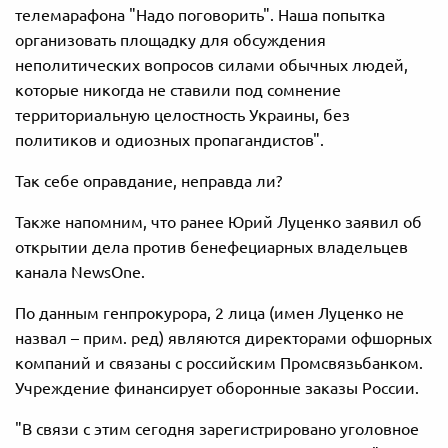
телемарафона "Надо поговорить". Наша попытка
организовать площадку для обсуждения
неполитических вопросов силами обычных людей,
которые никогда не ставили под сомнение
территориальную целостность Украины, без
политиков и одиозных пропагандистов".
Так себе оправдание, неправда ли?
Также напомним, что ранее Юрий Луценко заявил об
открытии дела против бенефециарных владельцев
канала NewsOne.
По данным генпрокурора, 2 лица (имен Луценко не
назвал – прим. ред) являются директорами офшорных
компаний и связаны с российским Промсвязьбанком.
Учреждение финансирует оборонные заказы России.
"В связи с этим сегодня зарегистрировано уголовное