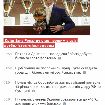
Кріштіану Роналду став першим у світі
футболістом-мільярдером
Пекло на Донеччині: понад 200 боїв за добу та
02:58
битва за «пояс фортець»
Щоб полиці не спорожніли: уряд шукає склади та
01:58
гроші для бізнесу на тлі російських атак
Понад місяць боротьби за життя: у лікарні померла
01:01
13-річна дівчинка, яка постраждала від удару РФ по
Сумщині
Пік пекла: у четвер Україна розжариться до +40 °C,
00:01
але порятунок уже близько