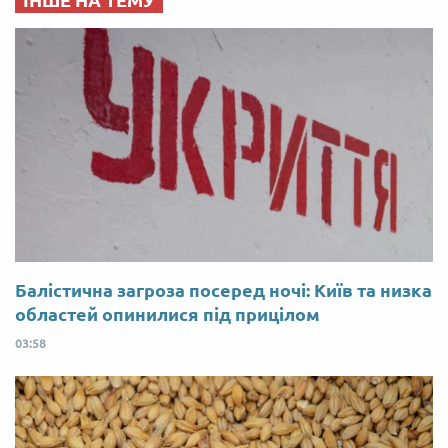
Балістична загроза посеред ночі: Київ та низка
областей опинилися під прицілом
03:58