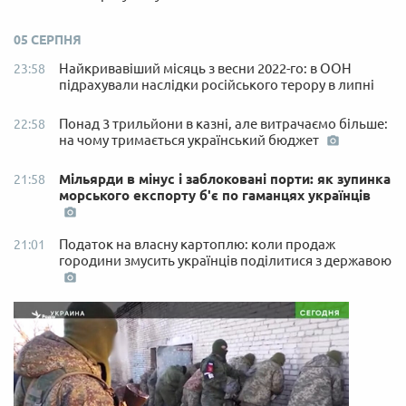
05 СЕРПНЯ
Найкривавіший місяць з весни 2022-го: в ООН
23:58
підрахували наслідки російського терору в липні
Понад 3 трильйони в казні, але витрачаємо більше:
22:58
на чому тримається український бюджет
Мільярди в мінус і заблоковані порти: як зупинка
21:58
морського експорту б'є по гаманцях українців
Податок на власну картоплю: коли продаж
21:01
городини змусить українців поділитися з державою