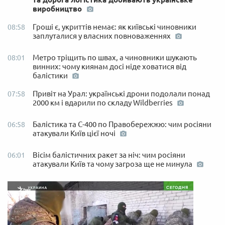
виробництво
Гроші є, укриттів немає: як київські чиновники
08:58
заплуталися у власних повноваженнях
Метро тріщить по швах, а чиновники шукають
08:01
винних: чому киянам досі ніде ховатися від
балістики
Привіт на Урал: українські дрони подолали понад
07:58
2000 км і вдарили по складу Wildberries
Балістика та С-400 по Правобережжю: чим росіяни
06:58
атакували Київ цієї ночі
Вісім балістичних ракет за ніч: чим росіяни
06:01
атакували Київ та чому загроза ще не минула