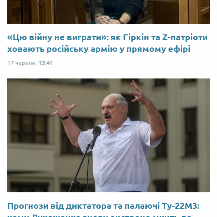
«Цю війну не виграти»: як Гіркін та Z-патріоти
ховають російську армію у прямому ефірі
17 червня,
13:41
Прогнози від диктатора та палаючі Ту-22М3:
чому Лукашенко знову екстрено мчить до