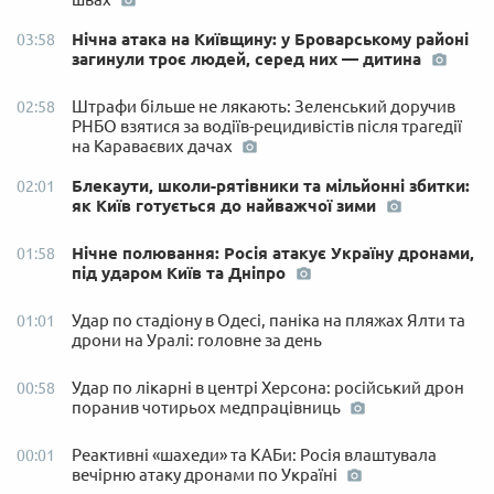
Нічна атака на Київщину: у Броварському районі
03:58
загинули троє людей, серед них — дитина
Штрафи більше не лякають: Зеленський доручив
02:58
РНБО взятися за водіїв-рецидивістів після трагедії
на Караваєвих дачах
Блекаути, школи-рятівники та мільйонні збитки:
02:01
як Київ готується до найважчої зими
Нічне полювання: Росія атакує Україну дронами,
01:58
під ударом Київ та Дніпро
Удар по стадіону в Одесі, паніка на пляжах Ялти та
01:01
дрони на Уралі: головне за день
Удар по лікарні в центрі Херсона: російський дрон
00:58
поранив чотирьох медпрацівниць
Реактивні «шахеди» та КАБи: Росія влаштувала
00:01
вечірню атаку дронами по Україні