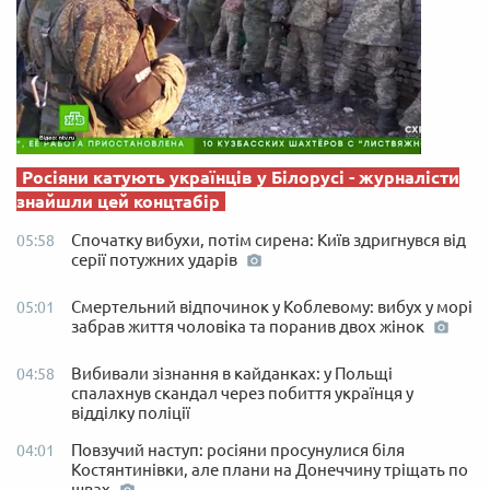
Росіяни катують українців у Білорусі - журналісти
знайшли цей концтабір
Спочатку вибухи, потім сирена: Київ здригнувся від
05:58
серії потужних ударів
Смертельний відпочинок у Коблевому: вибух у морі
05:01
забрав життя чоловіка та поранив двох жінок
Вибивали зізнання в кайданках: у Польщі
04:58
спалахнув скандал через побиття українця у
відділку поліції
Повзучий наступ: росіяни просунулися біля
04:01
Костянтинівки, але плани на Донеччину тріщать по
швах