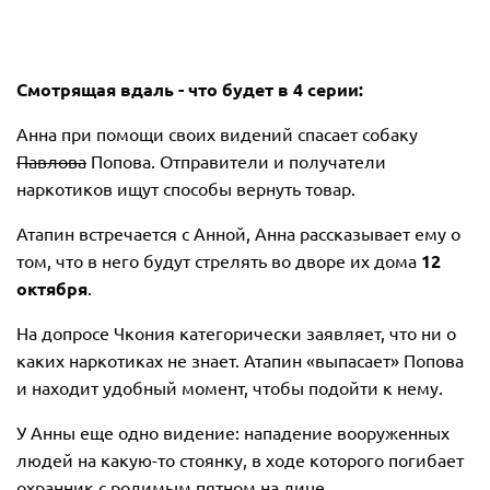
Смотрящая вдаль - что будет в 4 серии:
Анна при помощи своих видений спасает собаку
Павлова
Попова. Отправители и получатели
наркотиков ищут способы вернуть товар.
Атапин встречается с Анной, Анна рассказывает ему о
том, что в него будут стрелять во дворе их дома
12
октября
.
На допросе Чкония категорически заявляет, что ни о
каких наркотиках не знает. Атапин «выпасает» Попова
и находит удобный момент, чтобы подойти к нему.
У Анны еще одно видение: нападение вооруженных
людей на какую-то стоянку, в ходе которого погибает
охранник с родимым пятном на лице.