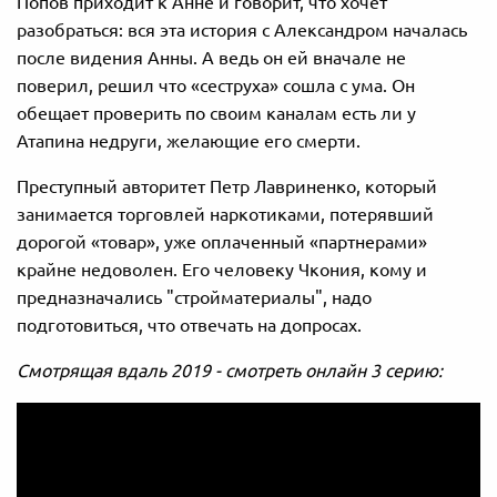
Попов приходит к Анне и говорит, что хочет
разобраться: вся эта история с Александром началась
после видения Анны. А ведь он ей вначале не
поверил, решил что «сеструха» сошла с ума. Он
обещает проверить по своим каналам есть ли у
Атапина недруги, желающие его смерти.
Преступный авторитет Петр Лавриненко, который
занимается торговлей наркотиками, потерявший
дорогой «товар», уже оплаченный «партнерами»
крайне недоволен. Его человеку Чкония, кому и
предназначались "стройматериалы", надо
подготовиться, что отвечать на допросах.
Смотрящая вдаль 2019 - смотреть онлайн 3 серию: