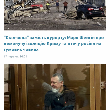
"Кілл-зона" замість курорту: Марк Фейгін про
неминучу ізоляцію Криму та втечу росіян на
гумових човнах
17 червня,
14:01