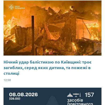
Нічний удар балістикою по Київщині: троє
загиблих, серед яких дитина, та пожежі в
столиці
12:58