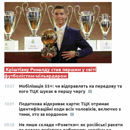
Кріштіану Роналду став першим у світі
футболістом-мільярдером
Мобілізація 55+: чи відправлять на передову та
10:57
кого ТЦК шукає в першу чергу
Податкова відкриває карти: ТЦК отримає
10:01
ідентифікаційні коди всіх чоловіків, включно з
тими, хто за кордоном
Не лише склади «Розетки»: як російські ракети
09:58
та дорога логістика добивають українське