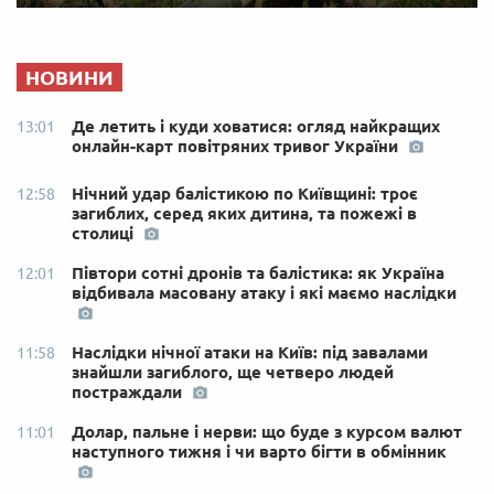
НОВИНИ
Де летить і куди ховатися: огляд найкращих
13:01
онлайн-карт повітряних тривог України
Нічний удар балістикою по Київщині: троє
12:58
загиблих, серед яких дитина, та пожежі в
столиці
Півтори сотні дронів та балістика: як Україна
12:01
відбивала масовану атаку і які маємо наслідки
Наслідки нічної атаки на Київ: під завалами
11:58
знайшли загиблого, ще четверо людей
постраждали
Долар, пальне і нерви: що буде з курсом валют
11:01
наступного тижня і чи варто бігти в обмінник