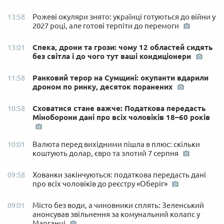
Рожеві окуляри знято: українці готуються до війни у
13:58
2027 році, але готові терпіти до перемоги
Спека, дрони та грози: чому 12 областей сидять
13:01
без світла і до чого тут ваші кондиціонери
Ранковий терор на Сумщині: окупанти вдарили
11:58
дроном по ринку, десяток поранених
Сховатися стане важче: Податкова передасть
10:58
Міноборони дані про всіх чоловіків 18–60 років
Валюта перед вихідними пішла в плюс: скільки
10:01
коштують долар, євро та злотий 7 серпня
Хованки закінчуються: податкова передасть дані
09:58
про всіх чоловіків до реєстру «Оберіг»
Місто без води, а чиновники сплять: Зеленський
09:01
анонсував звільнення за комунальний колапс у
Марганці