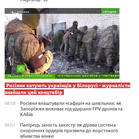
Росіяни катують українців у Білорусі - журналісти
знайшли цей концтабір
Росіяни влаштували «сафарі» на цивільних: як
08:58
Запоріжжя виживає під ударами FPV-дронів та
КАБів
Папірець замість захисту: як дірява система
08:01
охоронних ордерів призвела до жорстокого
вбивства жінки