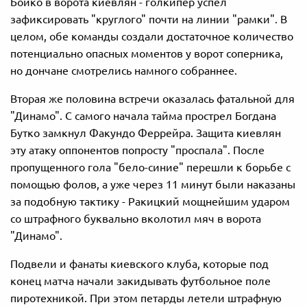
Бойко в ворота киевлян - голкипер успел
зафиксировать "круглого" почти на линии "рамки". В
целом, обе команды создали достаточное количество
потенциально опасных моментов у ворот соперника,
но дончане смотрелись намного собраннее.
Вторая же половина встречи оказалась фатальной для
"Динамо". С самого начала тайма прострел Богдана
Бутко замкнул Факундо Феррейра. Защита киевлян
эту атаку оппонентов попросту "проспала". После
пропущенного гола "бело-синие" перешли к борьбе с
помощью фолов, а уже через 11 минут были наказаны
за подобную тактику - Ракицкий мощнейшим ударом
со штрафного буквально вколотил мяч в ворота
"Динамо".
Подвели и фанаты киевского клуба, которые под
конец матча начали закидывать футбольное поле
пиротехникой. При этом петарды летели штрафную