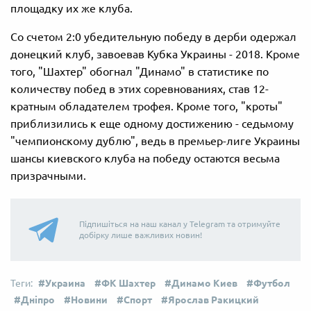
площадку их же клуба.
Со счетом 2:0 убедительную победу в дерби одержал
донецкий клуб, завоевав Кубка Украины - 2018. Кроме
того, "Шахтер" обогнал "Динамо" в статистике по
количеству побед в этих соревнованиях, став 12-
кратным обладателем трофея. Кроме того, "кроты"
приблизились к еще одному достижению - седьмому
"чемпионскому дублю", ведь в премьер-лиге Украины
шансы киевского клуба на победу остаются весьма
призрачными.
Підпишіться на наш канал у Telegram та отримуйте
добірку лише важливих новин!
Украина
ФК Шахтер
Динамо Киев
Футбол
Дніпро
Новини
Спорт
Ярослав Ракицкий