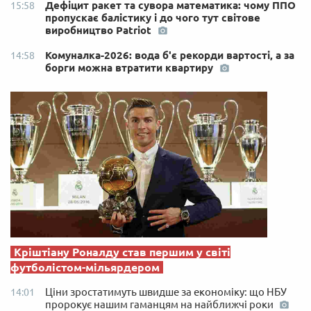
Дефіцит ракет та сувора математика: чому ППО
15:58
пропускає балістику і до чого тут світове
виробництво Patriot
Комуналка-2026: вода б'є рекорди вартості, а за
14:58
борги можна втратити квартиру
Кріштіану Роналду став першим у світі
футболістом-мільярдером
Ціни зростатимуть швидше за економіку: що НБУ
14:01
пророкує нашим гаманцям на найближчі роки