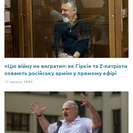
«Цю війну не виграти»: як Гіркін та Z-патріоти
ховають російську армію у прямому ефірі
17 червня,
13:41