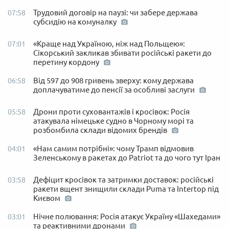
Трудовий договір на паузі: чи забере держава
07:58
субсидію на комуналку
«Краще над Україною, ніж над Польщею»:
07:01
Сікорський закликав збивати російські ракети до
перетину кордону
Від 597 до 908 гривень зверху: кому держава
06:58
доплачуватиме до пенсії за особливі заслуги
Дрони проти суховантажів і кросівок: Росія
05:58
атакувала німецьке судно в Чорному морі та
розбомбила склади відомих брендів
«Нам самим потрібні»: чому Трамп відмовив
04:01
Зеленському в ракетах до Patriot та до чого тут Іран
Дефіцит кросівок та затримки доставок: російські
03:58
ракети вщент знищили склади Puma та Intertop під
Києвом
Нічне полювання: Росія атакує Україну «Шахедами»
03:01
та реактивними дронами