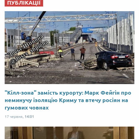
ПУБЛІКАЦІЇ
"Кілл-зона" замість курорту: Марк Фейгін про
неминучу ізоляцію Криму та втечу росіян на
гумових човнах
17 червня,
14:01