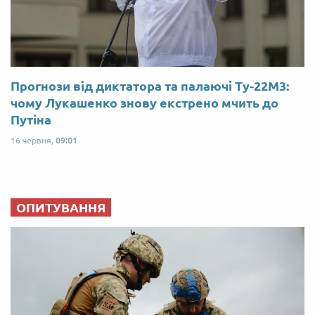
Прогнози від диктатора та палаючі Ту-22М3:
чому Лукашенко знову екстрено мчить до
Путіна
16 червня,
09:01
ОПИТУВАННЯ