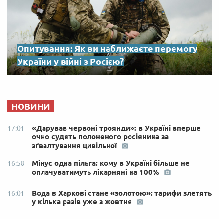
Опитування: Як ви наближаєте перемогу
України у війні з Росією?
НОВИНИ
«Дарував червоні троянди»: в Україні вперше
17:01
очно судять полоненого росіянина за
зґвалтування цивільної
Мінус одна пільга: кому в Україні більше не
16:58
оплачуватимуть лікарняні на 100%
Вода в Харкові стане «золотою»: тарифи злетять
16:01
у кілька разів уже з жовтня