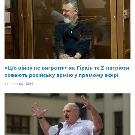
«Цю війну не виграти»: як Гіркін та Z-патріоти
ховають російську армію у прямому ефірі
17 червня,
13:41