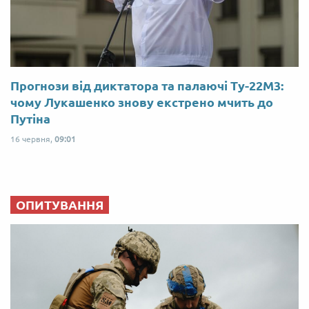
Прогнози від диктатора та палаючі Ту-22М3:
чому Лукашенко знову екстрено мчить до
Путіна
16 червня,
09:01
ОПИТУВАННЯ