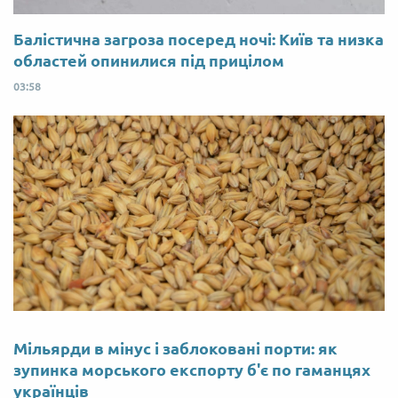
Балістична загроза посеред ночі: Київ та низка
областей опинилися під прицілом
03:58
Мільярди в мінус і заблоковані порти: як
зупинка морського експорту б'є по гаманцях
українців