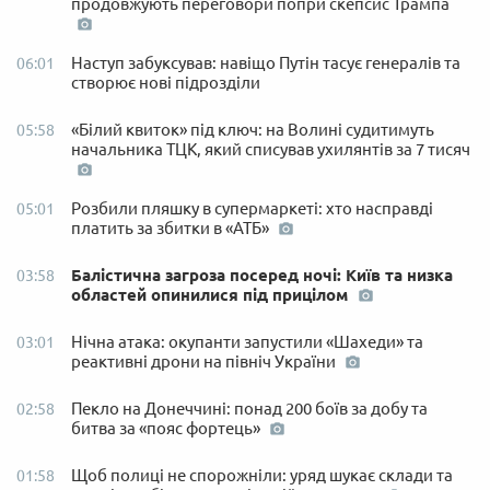
продовжують переговори попри скепсис Трампа
Наступ забуксував: навіщо Путін тасує генералів та
06:01
створює нові підрозділи
«Білий квиток» під ключ: на Волині судитимуть
05:58
начальника ТЦК, який списував ухилянтів за 7 тисяч
Розбили пляшку в супермаркеті: хто насправді
05:01
платить за збитки в «АТБ»
Балістична загроза посеред ночі: Київ та низка
03:58
областей опинилися під прицілом
Нічна атака: окупанти запустили «Шахеди» та
03:01
реактивні дрони на північ України
Пекло на Донеччині: понад 200 боїв за добу та
02:58
битва за «пояс фортець»
Щоб полиці не спорожніли: уряд шукає склади та
01:58