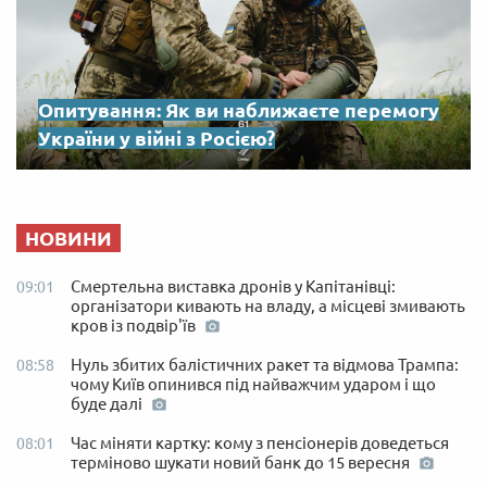
Опитування: Як ви наближаєте перемогу
України у війні з Росією?
НОВИНИ
Смертельна виставка дронів у Капітанівці:
09:01
організатори кивають на владу, а місцеві змивають
кров із подвір'їв
Нуль збитих балістичних ракет та відмова Трампа:
08:58
чому Київ опинився під найважчим ударом і що
буде далі
Час міняти картку: кому з пенсіонерів доведеться
08:01
терміново шукати новий банк до 15 вересня