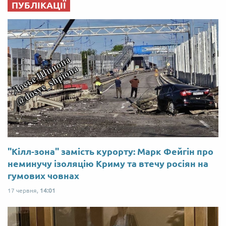
ПУБЛІКАЦІЇ
"Кілл-зона" замість курорту: Марк Фейгін про
неминучу ізоляцію Криму та втечу росіян на
гумових човнах
17 червня,
14:01