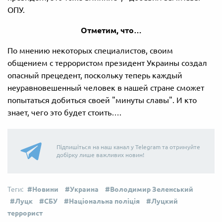
ОПУ.
Отметим, что…
По мнению некоторых специалистов, своим
общением с террористом президент Украины создал
опасный прецедент, поскольку теперь каждый
неуравновешенный человек в нашей стране сможет
попытаться добиться своей "минуты славы". И кто
знает, чего это будет стоить….
Підпишіться на наш канал у Telegram та отримуйте
добірку лише важливих новин!
Новини
Украина
Володимир Зеленський
Луцк
СБУ
Національна поліція
Луцкий
террорист