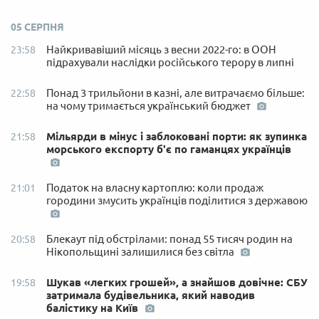
05 СЕРПНЯ
Найкривавіший місяць з весни 2022-го: в ООН
23:58
підрахували наслідки російського терору в липні
Понад 3 трильйони в казні, але витрачаємо більше:
22:58
на чому тримається український бюджет
Мільярди в мінус і заблоковані порти: як зупинка
21:58
морського експорту б'є по гаманцях українців
Податок на власну картоплю: коли продаж
21:01
городини змусить українців поділитися з державою
Блекаут під обстрілами: понад 55 тисяч родин на
20:58
Нікопольщині залишилися без світла
Шукав «легких грошей», а знайшов довічне: СБУ
19:58
затримала будівельника, який наводив
балістику на Київ