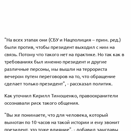
"На всех
этапах
они
(СБУ и Нацполиция – прим. ред.)
были
против
, чтобы президент
выходил
с
ним
на
связь.
Потому что
такого нет
на практике.
Но
так
как
в
требованиях
был
именно президент
и
другие
различные
персоны
,
мы вышли на
террориста
вечером
путем
переговоров
на то
, что обращение
сделает
только
президент"
, - рассказал политик.
Как уточнил Кирилл Тимошенко, правоохранители
осознавали риск такого общения.
"Вы
же
понимаете
,
что
для
человека
,
который
вымотан
по
10 часов на такой
истории
и
ему
звонит
президент
,
это
тоже
влияние",
- добавил замглавы