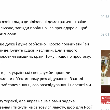
02:58
а дзвінком, а цивілізовані демократичні країни
ульозно, завжди повільно і за процедурою, щоб
висновок.
02:01
е це дуже і дуже серйозно. Просто промичати "ви
 вийде. Будуть судові наслідки. Для вищого
окоєння західних країн. Тому, якщо по простому,
!
те, як українські спецслужби провели
могти об’єктивному розслідуванню. Взагалі
 забезпечення цього розслідування. І нарешті ми
Кріш
у теракті, але якраз наша з вами задача
футб
ання і тиснути на світову спільноту, щоб для Росії