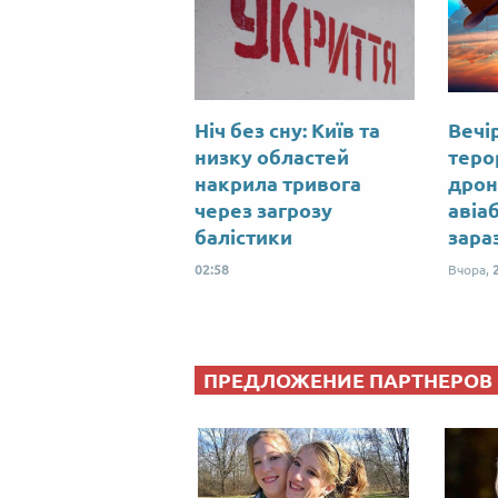
Ніч без сну: Київ та
Вечір
низку областей
теро
накрила тривога
дрон
через загрозу
авіа
балістики
зара
02:58
Вчора,
ПРЕДЛОЖЕНИЕ ПАРТНЕРОВ