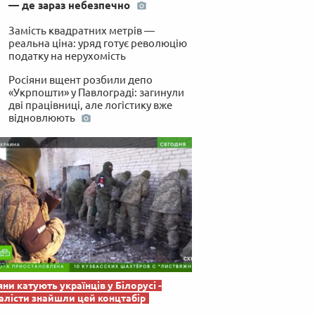
— де зараз небезпечно
 по-українськи
Замість квадратних метрів —
реальна ціна: уряд готує революцію
податку на нерухомість
Росіяни вщент розбили депо
«Укрпошти» у Павлограді: загинули
дві працівниці, але логістику вже
відновлюють
яни катують українців у Білорусі -
лісти знайшли цей концтабір