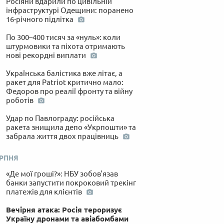
Росіяни вдарили по цивільній
інфраструктурі Одещини: поранено
16-річного підлітка
По 300–400 тисяч за «нуль»: коли
штурмовики та піхота отримають
нові рекордні виплати
Українська балістика вже літає, а
ракет для Patriot критично мало:
Федоров про реалії фронту та війну
роботів
Удар по Павлограду: російська
ракета знищила депо «Укрпошти» та
забрала життя двох працівниць
ЕРПНЯ
«Де мої гроші?»: НБУ зобов'язав
банки запустити покроковий трекінг
платежів для клієнтів
Вечірня атака: Росія тероризує
Україну дронами та авіабомбами