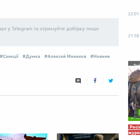
Від пацанки до панянки
Топ-модель
22:01
нал у Telegram та отримуйте добірку лише
21:58
Санкції
Думка
Алексей Минаков
Новини
Росі
журна