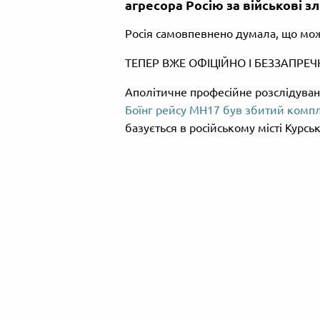
агресора Росію за військові з
Росія самовпевнено думала, що можн
ТЕПЕР ВЖЕ ОФІЦІЙНО І БЕЗЗАПРЕЧ
Аполітичне професійне розслідуванн
Боїнг рейсу МН17 був збитий комп
базується в російському місті Курськ