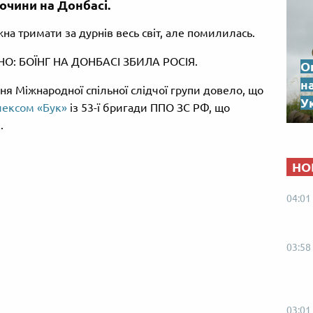
лочини на Донбасі.
а тримати за дурнів весь світ, але помилилась.
НО: БОЇНГ НА ДОНБАСІ ЗБИЛА РОСІЯ.
О
н
я Міжнародної спільної слідчої групи довело, що
Ук
лексом «Бук»
із 53-ї бригади ППО ЗС РФ, що
.
НО
04:01
03:58
03:01