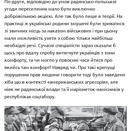
По-друге, відповідно до умов радянсько-польської
угоди переселення мало бути виключно
добровільною акцією. Але так було лише в теорії. На
практиці ж українські родини змушені були зриватися
зі звичних місць за наказом військових і при цьому
мали можливість узяти з собою тільки найбільш
необхідні речі. Сучасні спеціалісти зараз сказали б
щось про вдалу спробу витягнути українців з зони
комфорту, та чи могло у повоєнні часи йтися про
якийсь там комфорт? Навряд чи. Про такі кричущі
порушення прав людини говорити тоді було заведено
хіба що в контексті «американських агресорів», але
ніяк не радянської влади та її маріонеток-намісників у
республіках соцтабору.