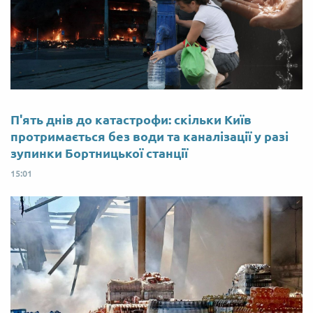
П'ять днів до катастрофи: скільки Київ
протримається без води та каналізації у разі
зупинки Бортницької станції
15:01