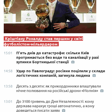
Кріштіану Роналду став першим у світі
футболістом-мільярдером
П'ять днів до катастрофи: скільки Київ
15:01
протримається без води та каналізації у разі
зупинки Бортницької станції
Удар по Павлограду: росіяни поцілили у склади
14:58
логістичних компаній, загинула людина
Десять з десяти: як прикордонники влаштували
13:58
нічне полювання на російські дрони «Молнія»
До 3100 гривень до Дня Незалежності: кому
13:01
держава нарахує гроші автоматично, а кому
доведеться писати заяву