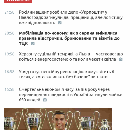
Росіяни вщент розбили депо «Укрпошти» у
21:58
Павлограді: загинули дві працівниці, але логістику
вже відновлюють
Мобілізація по-новому: як з серпня змінилися
20:58
правила відстрочки, бронювання та візитів до
ТЦК
Херсон у суцільній темряві, а Львів — частково: що
19:58
коїться з енергосистемою та коли чекати світла
Уряд готує пенсійну революцію: кому світить 6
16:58
тисяч, а кого залишать без базової виплати
Смертельна економія часу: за пів року через
15:58
перевищення швидкості в Україні загинули майже
650 людей