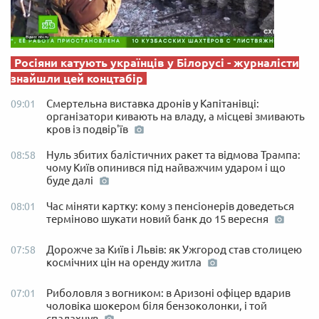
Росіяни катують українців у Білорусі - журналісти
знайшли цей концтабір
Смертельна виставка дронів у Капітанівці:
09:01
організатори кивають на владу, а місцеві змивають
кров із подвір'їв
Нуль збитих балістичних ракет та відмова Трампа:
08:58
чому Київ опинився під найважчим ударом і що
буде далі
Час міняти картку: кому з пенсіонерів доведеться
08:01
терміново шукати новий банк до 15 вересня
Дорожче за Київ і Львів: як Ужгород став столицею
07:58
космічних цін на оренду житла
Риболовля з вогником: в Аризоні офіцер вдарив
07:01
чоловіка шокером біля бензоколонки, і той
спалахнув