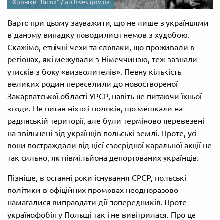
Хроніки "Вісли" /
archives.gov.ua
Варто при цьому зауважити, що не лише з українцями
в даному випадку поводилися немов з худобою.
Скажімо, етнічні чехи та словаки, що проживали в
регіонах, які межували з Німеччиною, теж зазнали
утисків з боку «визволителів». Певну кількість
великих родин переселили до новоствореної
Закарпатської області УРСР, навіть не питаючи їхньої
згоди. Не питав ніхто і поляків, що мешкали на
радянській території, але були терміново перевезені
на звільнені від українців польські землі. Проте, усі
вони постраждали від цієї своєрідної каральної акції не
так сильно, як півмільйона депортованих українців.
Пізніше, в останні роки існування СРСР, польські
політики в офіційних промовах неодноразово
намагалися виправдати дії попередників. Проте
українофобія у Польщі так і не вивітрилася. Про це