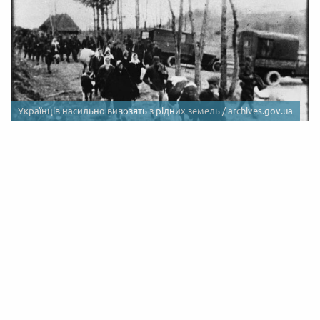
Українців насильно вивозять з рідних земель /
archives.gov.ua