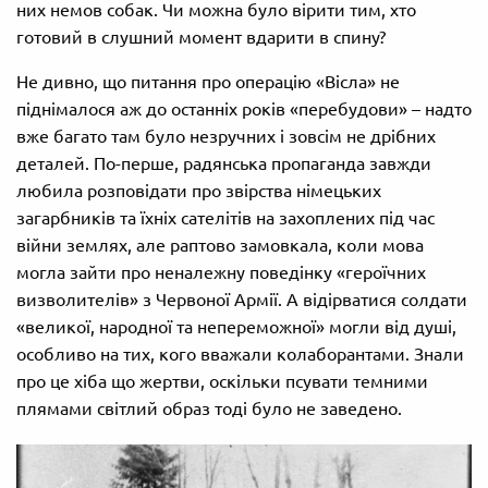
них немов собак. Чи можна було вірити тим, хто
готовий в слушний момент вдарити в спину?
Не дивно, що питання про операцію «Вісла» не
піднімалося аж до останніх років «перебудови» – надто
вже багато там було незручних і зовсім не дрібних
деталей. По-перше, радянська пропаганда завжди
любила розповідати про звірства німецьких
загарбників та їхніх сателітів на захоплених під час
війни землях, але раптово замовкала, коли мова
могла зайти про неналежну поведінку «героїчних
визволителів» з Червоної Армії. А відірватися солдати
«великої, народної та непереможної» могли від душі,
особливо на тих, кого вважали колаборантами. Знали
про це хіба що жертви, оскільки псувати темними
плямами світлий образ тоді було не заведено.