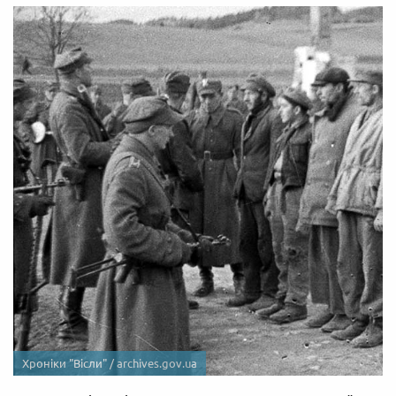
Хроніки "Вісли" /
archives.gov.ua