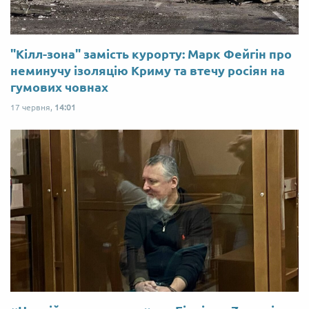
"Кілл-зона" замість курорту: Марк Фейгін про
неминучу ізоляцію Криму та втечу росіян на
гумових човнах
17 червня,
14:01