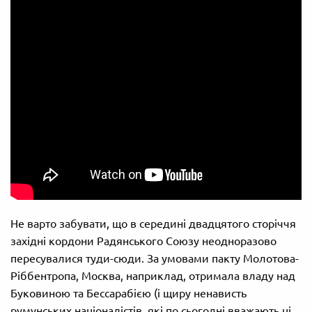
Не варто забувати, що в середині двадцятого сторіччя
західні кордони Радянського Союзу неодноразово
пересувалися туди-сюди. За умовами пакту Молотова-
Ріббентропа, Москва, наприклад, отримала владу над
Буковиною та Бессарабією (і щиру ненависть
румунських націоналістів, які по сьогодні вважають ці