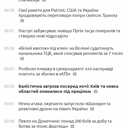
Свої ракети для Patriot: США та Україна
06:58
продовжують переговори попри скепсис Трампа
Наступ забуксував: навіщо Путін тасує генералів та
06:01
створює нові підрозділи
«Білий квиток» під ключ: на Волині судитимуть
05:58
начальника ТЦК, який списував ухилянтів за 7 тисяч
Розбили пляшку в супермаркеті: хто насправді
05:01
платить за збитки в «АТБ»
Балістична загроза посеред ночі: Київ та низка
03:58
областей опинилися під прицілом
Нічна атака: окупанти запустили «Шахеди» та
03:01
реактивні дрони на північ України
Пекло на Донеччині: понад 200 боїв за добу та
02:58
битва за «пояс фортець»