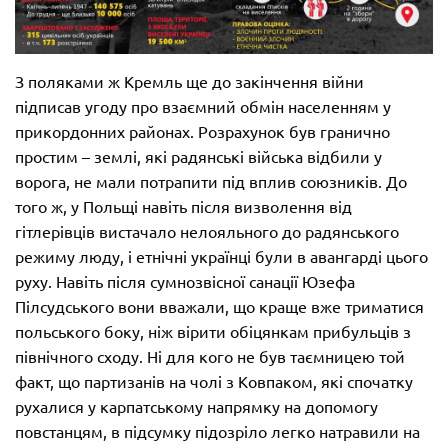
З поляками ж Кремль ще до закінчення війни
підписав угоду про взаємний обмін населенням у
прикордонних районах. Розрахунок був гранично
простим – землі, які радянські війська відбили у
ворога, не мали потрапити під вплив союзників. До
того ж, у Польщі навіть після визволення від
гітлерівців вистачало нелояльного до радянського
режиму люду, і етнічні українці були в авангарді цього
руху. Навіть після сумнозвісної санації Юзефа
Пілсудського вони вважали, що краще вже триматися
польського боку, ніж вірити обіцянкам прибульців з
північного сходу. Ні для кого не був таємницею той
факт, що партизанів на чолі з Ковпаком, які спочатку
рухалися у карпатському напрямку на допомогу
повстанцям, в підсумку підозріло легко натравили на