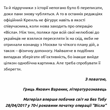
Та й підручники з історії непогано було б переписати,
доки пани знову чубляться. А то в останніх редакціях
офіційний Кремль не фігурує навіть в якості
співучасника, коли мова заходить про операцію
«Вісла». Між тим, поляки при всій свої нелюбові до
українців не взялися переселяти їх на схід, якби не
отримали команду з Москви та чіткого плану дій, а
також – фізичну допомогу. Найважче в подібних
випадках зберігати об’єктивність, бо інакше вийде
цілком однобічна картинка. Але треба спробувати її
зберегти.
З повагою,
Гриць Якович Вареник, літературознавець
Матеріал вперше побачив світ на Без Табу
28/04/2017 у 70-і роковини початку операції "Вісла"