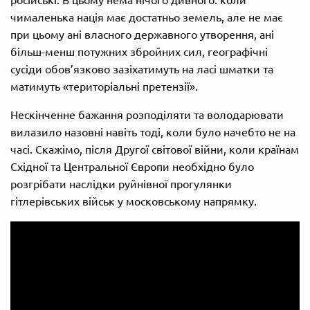
російські. В цьому нема нічого дивного: коли
чималенька нація має достатньо земель, але не має
при цьому ані власного державного утворення, ані
більш-менш потужних збройних сил, географічні
сусіди обов’язково зазіхатимуть на ласі шматки та
матимуть «територіальні претензії».
Нескінченне бажання розподіляти та володарювати
вилазило назовні навіть тоді, коли було начебто не на
часі. Скажімо, після Другої світової війни, коли країнам
Східної та Центральної Європи необхідно було
розгрібати наслідки руйнівної прогулянки
гітлерівських військ у московському напрямку.