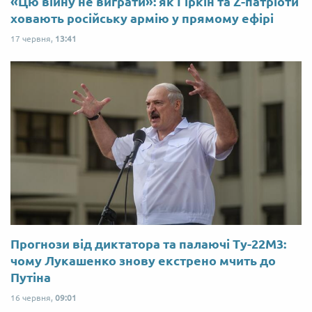
«Цю війну не виграти»: як Гіркін та Z-патріоти
ховають російську армію у прямому ефірі
17 червня,
13:41
Прогнози від диктатора та палаючі Ту-22М3:
чому Лукашенко знову екстрено мчить до
Путіна
16 червня,
09:01