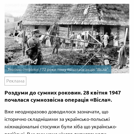
Трагічні сторінки / 72 роки тому почалась акція "Вісла"
Реклама
Роздуми до сумних роковин. 28 квітня 1947
почалася сумнозвісна операція «Вісла».
Вже неодноразово доводилося зазначати, що
історично складнішими за українсько-польські
міжнаціональні стосунки були хіба що українсько-