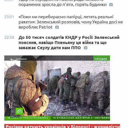
поранених зросла до п'яти, горять будинки
«Поки ми перебираємо папірці, летять реальні
23:01
ракети»: Зеленський розповів, чому Україна досі не
виробляє Patriot
До 50 тисяч солдатів КНДР у Росії: Зеленський
22:58
пояснив, навіщо Пхеньяну ця війна та що
заважає Сеулу дати нам ППО
Росіяни катують українців у Білорусі - журналісти