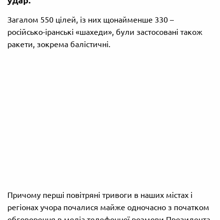
удар.
Загалом 550 цілей, із них щонайменше 330 –
російсько-іранські «шахеди», були застосовані також
ракети, зокрема балістичні.
Причому перші повітряні тривоги в наших містах і
регіонах учора почалися майже одночасно з початком
обговорення в медіа телефонної розмови Президента