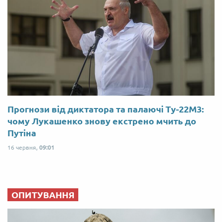
Прогнози від диктатора та палаючі Ту-22М3:
чому Лукашенко знову екстрено мчить до
Путіна
16 червня,
09:01
ОПИТУВАННЯ