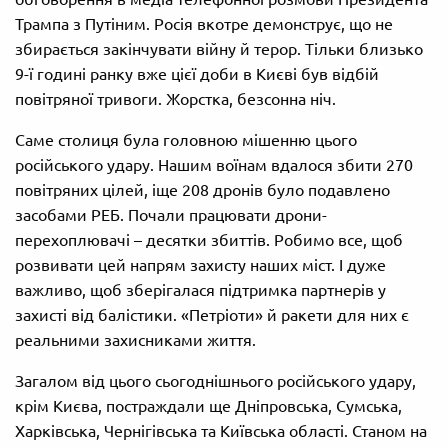
Трампа з Путіним. Росія вкотре демонструє, що не
збирається закінчувати війну й терор. Тільки близько
9-ї годині ранку вже цієї доби в Києві був відбій
повітряної тривоги. Жорстка, безсонна ніч.
Саме столиця була головною мішенню цього
російського удару. Нашим воїнам вдалося збити 270
повітряних цілей, іще 208 дронів було подавлено
засобами РЕБ. Почали працювати дрони-
перехоплювачі – десятки збиттів. Робимо все, щоб
розвивати цей напрям захисту наших міст. І дуже
важливо, щоб зберігалася підтримка партнерів у
захисті від балістики. «Петріоти» й ракети для них є
реальними захисниками життя.
Загалом від цього сьогоднішнього російського удару,
крім Києва, постраждали ще Дніпровська, Сумська,
Харківська, Чернігівська та Київська області. Станом на