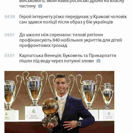
військового, який навів російські дрони на власну
частину
Герой інтернету різко передумав: у Кракові чоловік
04:58
сам здався поліції після образ у бік українців
До школи між сиренами: тилові регіони
04:01
профінансують 840 мобільних укриттів для дітей
прифронтових громад
Карпатська Венеція: Буковель та Прикарпаття
03:01
пішли під воду через потужні зливи