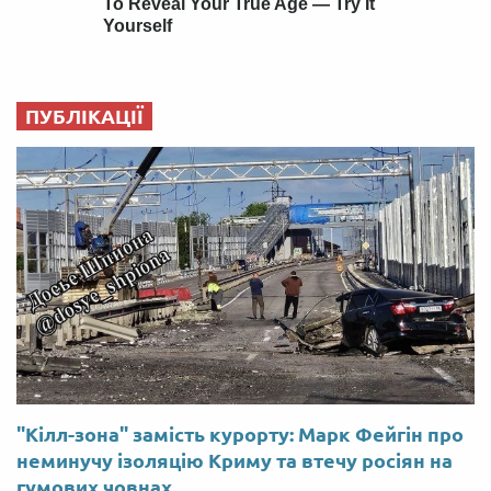
ПУБЛІКАЦІЇ
"Кілл-зона" замість курорту: Марк Фейгін про
неминучу ізоляцію Криму та втечу росіян на
гумових човнах