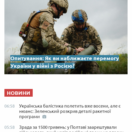
Опитування: Як ви наближаєте перемогу
України у війні з Росією?
НОВИНИ
Українська балістика полетить вже восени, але є
06:58
нюанс: Зеленський розкрив деталі ракетної
програми
Зрада за 1500 гривень: у Полтаві заарештували
05:58