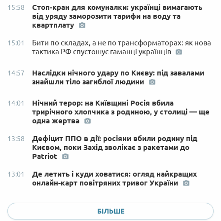
Стоп-кран для комуналки: українці вимагають
15:58
від уряду заморозити тарифи на воду та
квартплату
Бити по складах, а не по трансформаторах: як нова
15:01
тактика РФ спустошує гаманці українців
Наслідки нічного удару по Києву: під завалами
14:57
знайшли тіло загиблої людини
Нічний терор: на Київщині Росія вбила
14:01
трирічного хлопчика з родиною, у столиці — ще
одна жертва
Дефіцит ППО в дії: росіяни вбили родину під
13:58
Києвом, поки Захід зволікає з ракетами до
Patriot
Де летить і куди ховатися: огляд найкращих
13:01
онлайн-карт повітряних тривог України
БІЛЬШЕ