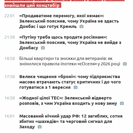
знайшли цей концтабір
«Продаватиме перемогу, якої немає»:
22:01
Зеленський пояснив, чому Україна не здасть
Донбас і що готує Кремль
«Путіну треба щось продати росіянам»:
21:58
Зеленський пояснив, чому Україна не вийде з
Донбасу
Більші квартири та знижки для ветеранів: як
18:58
змінилися правила іпотеки «єОселя» у 2026 році
Велике чищення «броні»: чому підприємства
17:58
масово втрачають статус критичних і до чого
готуватися з 1 вересня
«Жодної цілої ТЕС»: Зеленський відверто
16:58
розповів, з чим Україна входить у нову зиму
Масований нічний удар РФ: 12 загиблих, сотня
16:01
збитих «шахедів» та черговий сигнал для
Заходу