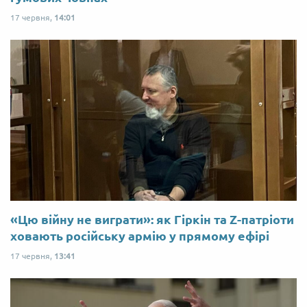
17 червня,
14:01
«Цю війну не виграти»: як Гіркін та Z-патріоти
ховають російську армію у прямому ефірі
17 червня,
13:41