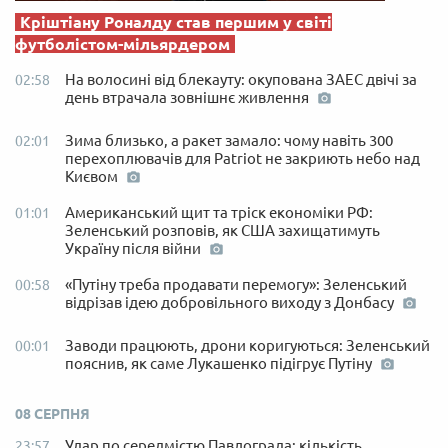
Кріштіану Роналду став першим у світі
футболістом-мільярдером
На волосині від блекауту: окупована ЗАЕС двічі за
02:58
день втрачала зовнішнє живлення
Зима близько, а ракет замало: чому навіть 300
02:01
перехоплювачів для Patriot не закриють небо над
Києвом
Американський щит та тріск економіки РФ:
01:01
Зеленський розповів, як США захищатимуть
Україну після війни
«Путіну треба продавати перемогу»: Зеленський
00:58
відрізав ідею добровільного виходу з Донбасу
Заводи працюють, дрони коригуються: Зеленський
00:01
пояснив, як саме Лукашенко підігрує Путіну
08 СЕРПНЯ
Удар по середмістю Павлограда: кількість
23:57