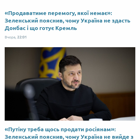
«Продаватиме перемогу, якої немає»:
Зеленський пояснив, чому Україна не здасть
Донбас і що готує Кремль
Вчора,
22:01
«Путіну треба щось продати росіянам»:
Зеленський пояснив, чому Україна не вийде з