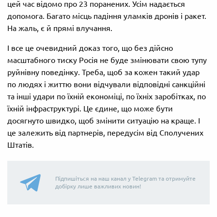
цей час відомо про 23 поранених. Усім надається
допомога. Багато місць падіння уламків дронів і ракет.
На жаль, є й прямі влучання.
І все це очевидний доказ того, що без дійсно
масштабного тиску Росія не буде змінювати свою тупу
руйнівну поведінку. Треба, щоб за кожен такий удар
по людях і життю вони відчували відповідні санкційні
та інші удари по їхній економіці, по їхніх заробітках, по
їхній інфраструктурі. Це єдине, що може бути
досягнуто швидко, щоб змінити ситуацію на краще. І
це залежить від партнерів, передусім від Сполучених
Штатів.
Підпишіться на наш канал у Telegram та отримуйте
добірку лише важливих новин!