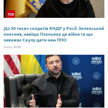
До 50 тисяч солдатів КНДР у Росії: Зеленський
пояснив, навіщо Пхеньяну ця війна та що
заважає Сеулу дати нам ППО
Вчора,
22:58