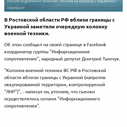
Россия подтягивает военную технику на границе с Украиной /
скриншот
В Ростовской области РФ вблизи границы с
Украиной заметили очередную колонну
военной техники.
Об этом сообщил на своей странице в Facebook
координатор группы "Информационное
сопротивление", народный депутат Дмитрий Тымчук.
"Колонна военной техники ВС РФ в Ростовской
области вблизи границы с Украиной (напротив
оккупированной территории, контролируемой
"ЛНР")", - написал он, уточнив, что съемки
осуществлялись силами "Информационного
сопротивления".