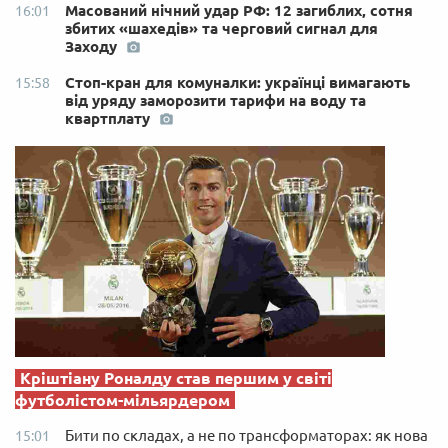
Масований нічний удар РФ: 12 загиблих, сотня
16:01
збитих «шахедів» та черговий сигнал для
Заходу
Стоп-кран для комуналки: українці вимагають
15:58
від уряду заморозити тарифи на воду та
квартплату
Кріштіану Роналду став першим у світі
футболістом-мільярдером
Бити по складах, а не по трансформаторах: як нова
15:01