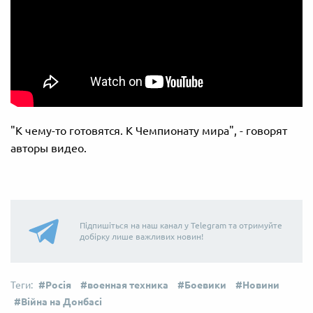
"К чему-то готовятся. К Чемпионату мира", - говорят
авторы видео.
Підпишіться на наш канал у Telegram та отримуйте
добірку лише важливих новин!
Росія
военная техника
Боевики
Новини
Війна на Донбасі