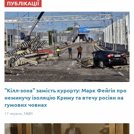
ПУБЛІКАЦІЇ
"Кілл-зона" замість курорту: Марк Фейгін про
неминучу ізоляцію Криму та втечу росіян на
гумових човнах
17 червня,
14:01