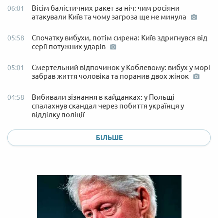
Вісім балістичних ракет за ніч: чим росіяни
06:01
атакували Київ та чому загроза ще не минула
Спочатку вибухи, потім сирена: Київ здригнувся від
05:58
серії потужних ударів
Смертельний відпочинок у Коблевому: вибух у морі
05:01
забрав життя чоловіка та поранив двох жінок
Вибивали зізнання в кайданках: у Польщі
04:58
спалахнув скандал через побиття українця у
відділку поліції
БІЛЬШЕ