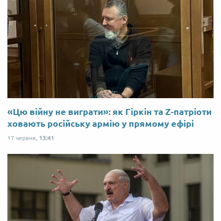
«Цю війну не виграти»: як Гіркін та Z-патріоти
ховають російську армію у прямому ефірі
17 червня,
13:41