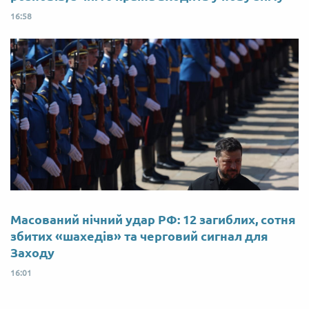
16:58
Масований нічний удар РФ: 12 загиблих, сотня
збитих «шахедів» та черговий сигнал для
Заходу
16:01