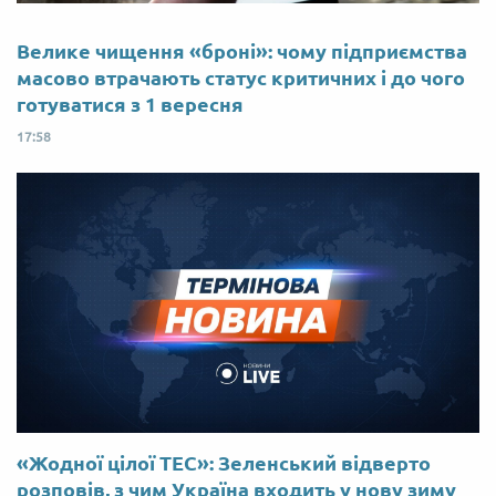
Велике чищення «броні»: чому підприємства
масово втрачають статус критичних і до чого
готуватися з 1 вересня
17:58
«Жодної цілої ТЕС»: Зеленський відверто
розповів, з чим Україна входить у нову зиму