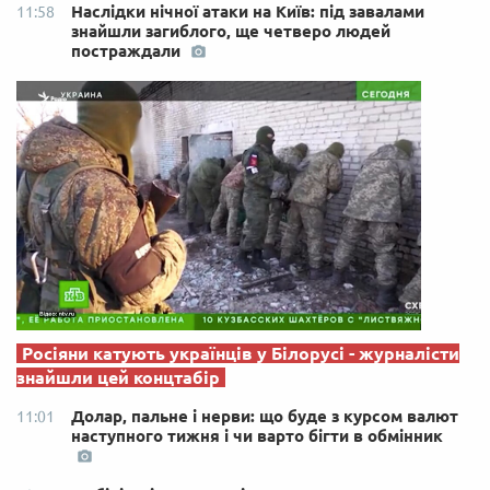
Наслідки нічної атаки на Київ: під завалами
11:58
знайшли загиблого, ще четверо людей
постраждали
Росіяни катують українців у Білорусі - журналісти
знайшли цей концтабір
Долар, пальне і нерви: що буде з курсом валют
11:01
наступного тижня і чи варто бігти в обмінник