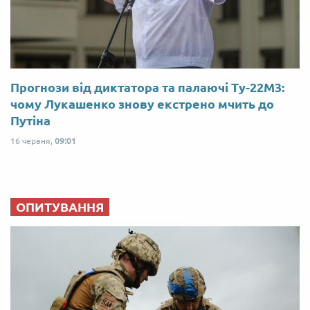
Прогнози від диктатора та палаючі Ту-22М3:
чому Лукашенко знову екстрено мчить до
Путіна
16 червня,
09:01
ОПИТУВАННЯ