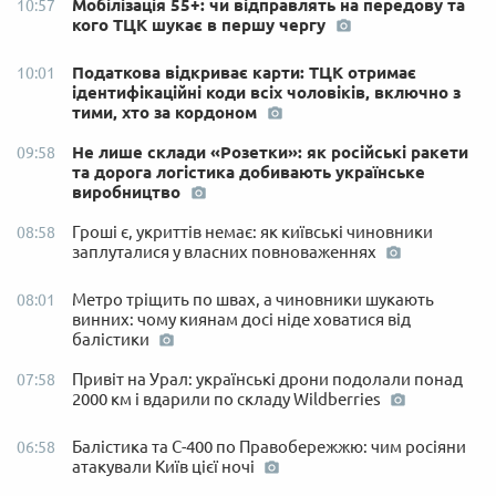
Мобілізація 55+: чи відправлять на передову та
10:57
кого ТЦК шукає в першу чергу
Податкова відкриває карти: ТЦК отримає
10:01
ідентифікаційні коди всіх чоловіків, включно з
тими, хто за кордоном
Не лише склади «Розетки»: як російські ракети
09:58
та дорога логістика добивають українське
виробництво
Гроші є, укриттів немає: як київські чиновники
08:58
заплуталися у власних повноваженнях
Метро тріщить по швах, а чиновники шукають
08:01
винних: чому киянам досі ніде ховатися від
балістики
Привіт на Урал: українські дрони подолали понад
07:58
2000 км і вдарили по складу Wildberries
Балістика та С-400 по Правобережжю: чим росіяни
06:58
атакували Київ цієї ночі