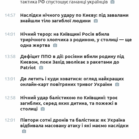
тактика РФ спустошує гаманці українців
Наслідки нічного удару по Києву: під завалами
14:57
знайшли тіло загиблої людини
Нічний терор: на Київщині Росія вбила
14:01
трирічного хлопчика з родиною, у столиці — ще
одна жертва
Дефіцит ППО в дії: росіяни вбили родину під
13:58
Києвом, поки Захід зволікає з ракетами до
Patriot
Де летить і куди ховатися: огляд найкращих
13:01
онлайн-карт повітряних тривог України
Нічний удар балістикою по Київщині: троє
12:58
загиблих, серед яких дитина, та пожежі в
столиці
Півтори сотні дронів та балістика: як Україна
12:01
відбивала масовану атаку і які маємо наслідки