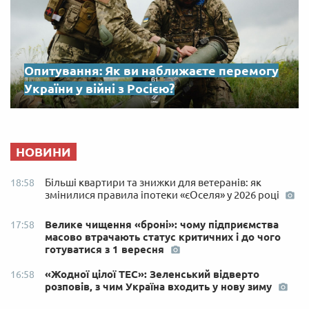
Опитування: Як ви наближаєте перемогу
України у війні з Росією?
НОВИНИ
Більші квартири та знижки для ветеранів: як
18:58
змінилися правила іпотеки «єОселя» у 2026 році
Велике чищення «броні»: чому підприємства
17:58
масово втрачають статус критичних і до чого
готуватися з 1 вересня
«Жодної цілої ТЕС»: Зеленський відверто
16:58
розповів, з чим Україна входить у нову зиму