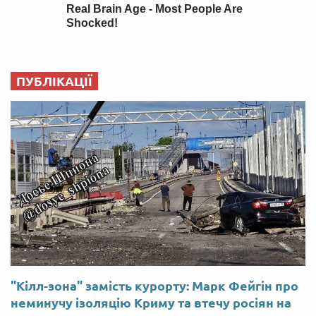
ПУБЛІКАЦІЇ
"Кілл-зона" замість курорту: Марк Фейгін про
неминучу ізоляцію Криму та втечу росіян на