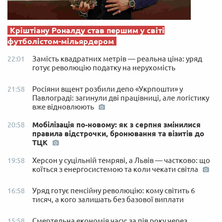
Кріштіану Роналду став першим у світі
футболістом-мільярдером
Замість квадратних метрів — реальна ціна: уряд
22:01
готує революцію податку на нерухомість
Росіяни вщент розбили депо «Укрпошти» у
21:58
Павлограді: загинули дві працівниці, але логістику
вже відновлюють
Мобілізація по-новому: як з серпня змінилися
20:58
правила відстрочки, бронювання та візитів до
ТЦК
Херсон у суцільній темряві, а Львів — частково: що
19:58
коїться з енергосистемою та коли чекати світла
Уряд готує пенсійну революцію: кому світить 6
16:58
тисяч, а кого залишать без базової виплати
Смертельна економія часу: за пів року через
15:58