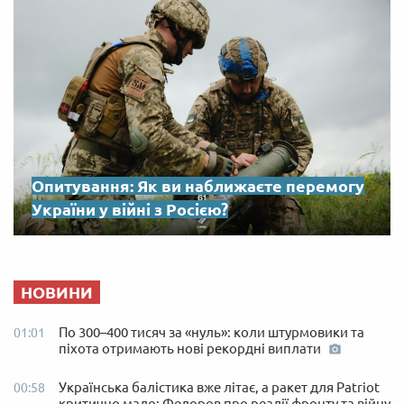
Опитування: Як ви наближаєте перемогу
України у війні з Росією?
НОВИНИ
По 300–400 тисяч за «нуль»: коли штурмовики та
01:01
піхота отримають нові рекордні виплати
Українська балістика вже літає, а ракет для Patriot
00:58
критично мало: Федоров про реалії фронту та війну