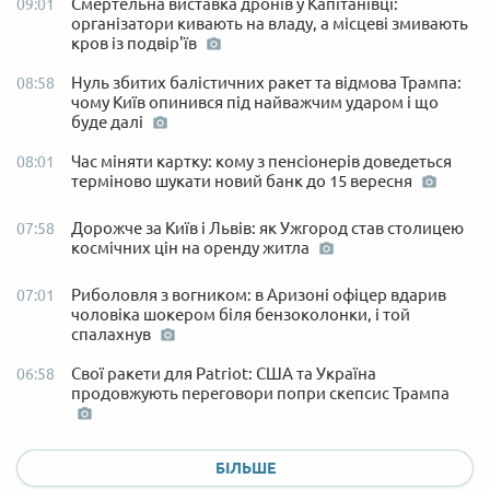
Смертельна виставка дронів у Капітанівці:
09:01
організатори кивають на владу, а місцеві змивають
кров із подвір'їв
Нуль збитих балістичних ракет та відмова Трампа:
08:58
чому Київ опинився під найважчим ударом і що
буде далі
Час міняти картку: кому з пенсіонерів доведеться
08:01
терміново шукати новий банк до 15 вересня
Дорожче за Київ і Львів: як Ужгород став столицею
07:58
космічних цін на оренду житла
Риболовля з вогником: в Аризоні офіцер вдарив
07:01
чоловіка шокером біля бензоколонки, і той
спалахнув
Свої ракети для Patriot: США та Україна
06:58
продовжують переговори попри скепсис Трампа
БІЛЬШЕ