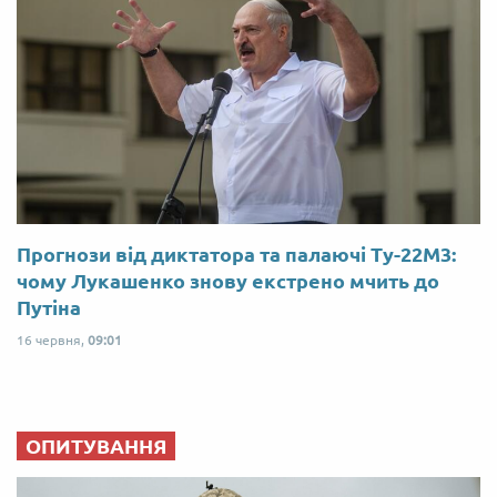
Прогнози від диктатора та палаючі Ту-22М3:
чому Лукашенко знову екстрено мчить до
Путіна
16 червня,
09:01
ОПИТУВАННЯ