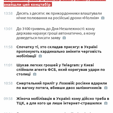
знайшли цей концтабір
Десять з десяти: як прикордонники влаштували
13:58
нічне полювання на російські дрони «Молнія»
До 3100 гривень до Дня Незалежності: кому
13:01
держава нарахує гроші автоматично, а кому
доведеться писати заяву
Спочатку ті, хто складав присягу: в Україні
11:58
пропонують кардинально змінити черговість
мобілізації
Шукав легких грошей у Telegram: у Києві
11:01
спіймали агента ФСБ, який коригував удари по
столиці
Смертельний приліт у Лозовій: росіяни вдарили
10:58
по вагону потяга, вбивши двох залізничників
Жіноча мобілізація в Україні: кому дійсно треба в
09:58
ТЦК, а для кого це лише інтернет-страшилки