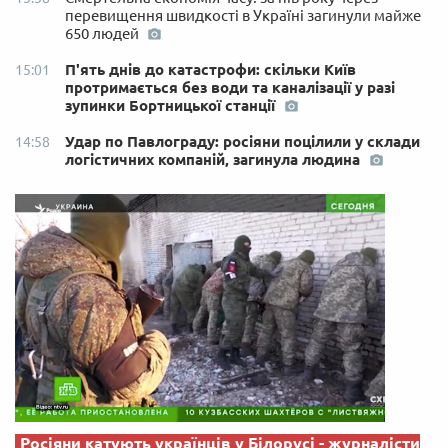
перевищення швидкості в Україні загинули майже
650 людей
П'ять днів до катастрофи: скільки Київ
15:01
протримається без води та каналізації у разі
зупинки Бортницької станції
Удар по Павлограду: росіяни поцілили у склади
14:58
логістичних компаній, загинула людина
Росіяни катують українців у Білорусі - журналісти