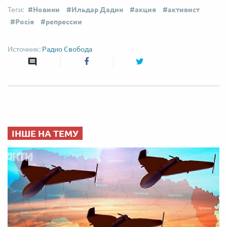
Новини
Ильдар Дадин
акция
активист
Росія
репрессии
Радио Свобода
ІНШЕ НА ТЕМУ