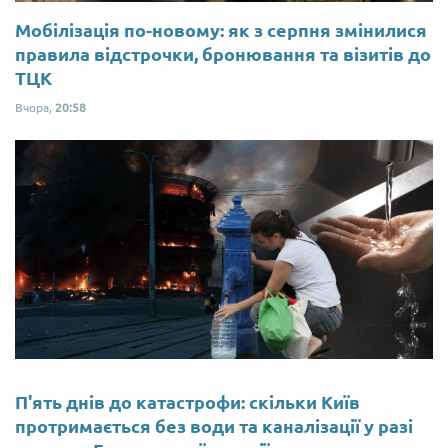
Мобілізація по-новому: як з серпня змінилися
правила відстрочки, бронювання та візитів до
ТЦК
Вчора,
20:58
П'ять днів до катастрофи: скільки Київ
протримається без води та каналізації у разі