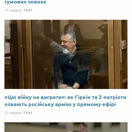
гумових човнах
17 червня,
14:01
«Цю війну не виграти»: як Гіркін та Z-патріоти
ховають російську армію у прямому ефірі
17 червня,
13:41