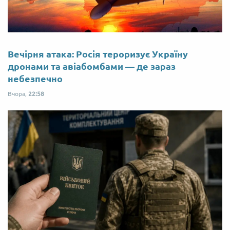
Вечірня атака: Росія тероризує Україну
дронами та авіабомбами — де зараз
небезпечно
Вчора,
22:58