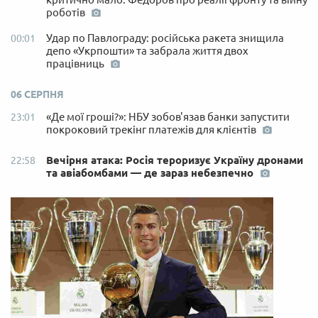
роботів
Удар по Павлограду: російська ракета знищила
00:01
депо «Укрпошти» та забрала життя двох
працівниць
06 СЕРПНЯ
«Де мої гроші?»: НБУ зобов'язав банки запустити
23:01
покроковий трекінг платежів для клієнтів
Вечірня атака: Росія тероризує Україну дронами
22:58
та авіабомбами — де зараз небезпечно