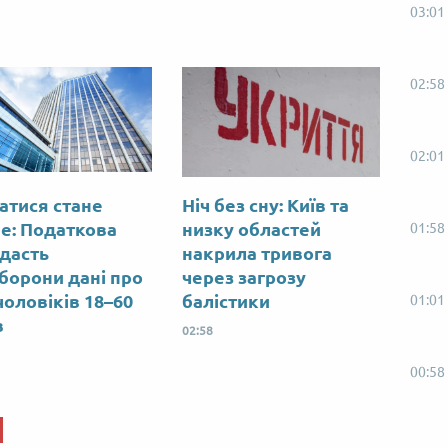
03:01
02:58
02:01
атися стане
Ніч без сну: Київ та
е: Податкова
низку областей
01:58
дасть
накрила тривога
борони дані про
через загрозу
чоловіків 18–60
балістики
01:01
в
02:58
00:58