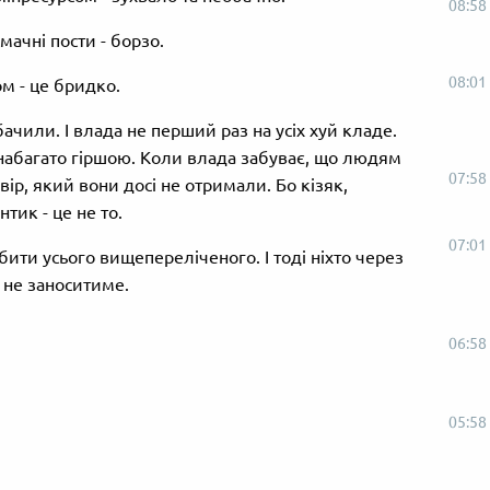
08:58
мачні пости - борзо.
08:01
м - це бридко.
бачили. І влада не перший раз на усіх хуй кладе.
 набагато гіршою. Коли влада забуває, що людям
07:58
ір, який вони досі не отримали. Бо кізяк,
тик - це не то.
07:01
бити усього вищепереліченого. І тоді ніхто через
 не заноситиме.
06:58
05:58