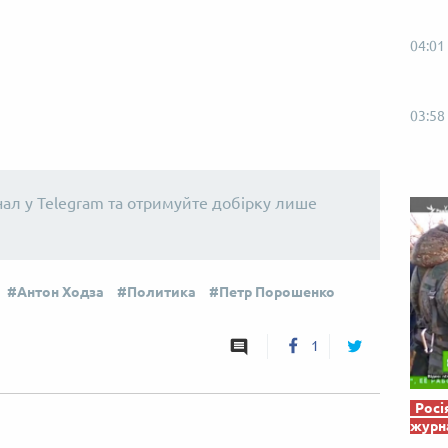
Від пацанки до панянки
Топ-модель
04:01
03:58
нал у Telegram та отримуйте добірку лише
Антон Ходза
Политика
Петр Порошенко
1
Росі
журна