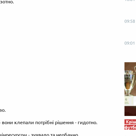
зотно.
09:58
09:01
во.
Кріш
вони клепали потрібні рішення - гидотно.
футб
інресурсом - зухвало та необачно.