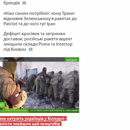
 по-українськи
брендів
«Нам самим потрібні»: чому Трамп
відмовив Зеленському в ракетах до
Patriot та до чого тут Іран
Дефіцит кросівок та затримки
доставок: російські ракети вщент
знищили склади Puma та Intertop
під Києвом
яни катують українців у Білорусі -
лісти знайшли цей концтабір