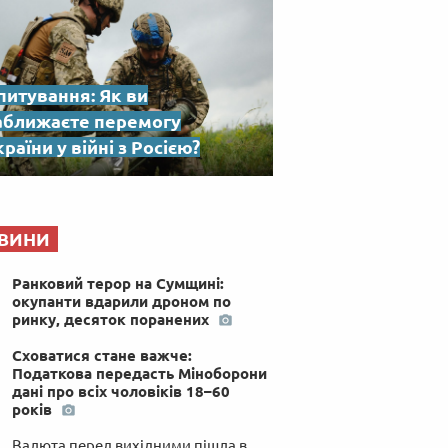
питування: Як ви
аближаєте перемогу
раїни у війні з Росією?
ВИНИ
Ранковий терор на Сумщині:
окупанти вдарили дроном по
ринку, десяток поранених
Сховатися стане важче:
Податкова передасть Міноборони
дані про всіх чоловіків 18–60
років
Валюта перед вихідними пішла в