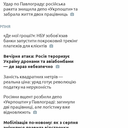
Удар по Павлограду: російська
ракета знищила депо «Укрпошти» та
забрала життя двох працівниць
ЕРПНЯ
«Де мої гроші?»: НБУ зобов'язав
банки запустити покроковий трекінг
платежів для клієнтів
Вечірня атака: Росія тероризує
Україну дронами та авіабомбами
— де зараз небезпечно
Замість квадратних метрів —
реальна ціна: уряд готує революцію
податку на нерухомість
Росіяни вщент розбили депо
«Укрпошти» у Павлограді: загинули
дві працівниці, але логістику вже
відновлюють
Мобілізація по-новому: як з серпня
змінилися правила відстрочки,