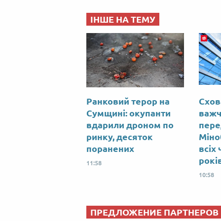
ІНШЕ НА ТЕМУ
Ранковий терор на
Схов
Сумщині: окупанти
важч
вдарили дроном по
пере
ринку, десяток
Міно
поранених
всіх 
рокі
11:58
10:58
ПРЕДЛОЖЕНИЕ ПАРТНЕРОВ