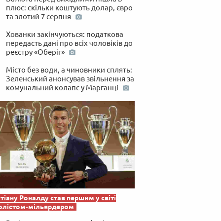
плюс: скільки коштують долар, євро
та злотий 7 серпня
Хованки закінчуються: податкова
передасть дані про всіх чоловіків до
реєстру «Оберіг»
Місто без води, а чиновники сплять:
Зеленський анонсував звільнення за
комунальний колапс у Марганці
тіану Роналду став першим у світі
олістом-мільярдером