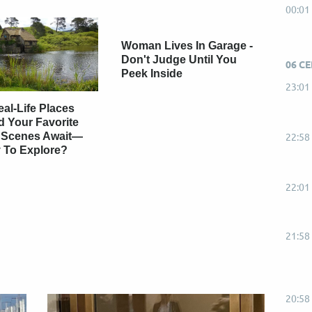
00:01
Woman Lives In Garage -
Don't Judge Until You
06 С
Peek Inside
23:01
al-Life Places
d Your Favorite
 Scenes Await—
22:58
 To Explore?
22:01
21:58
20:58