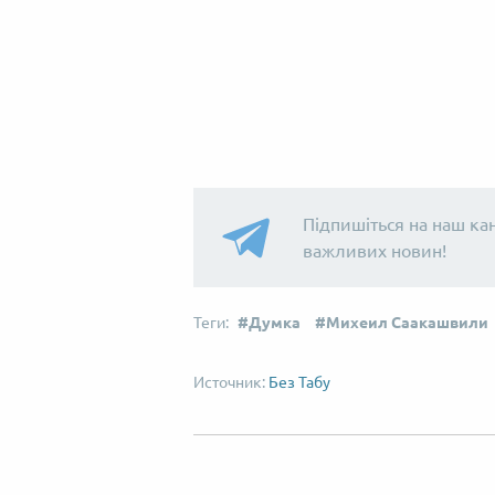
Підпишіться на наш ка
важливих новин!
Думка
Михеил Саакашвили
Без Табу