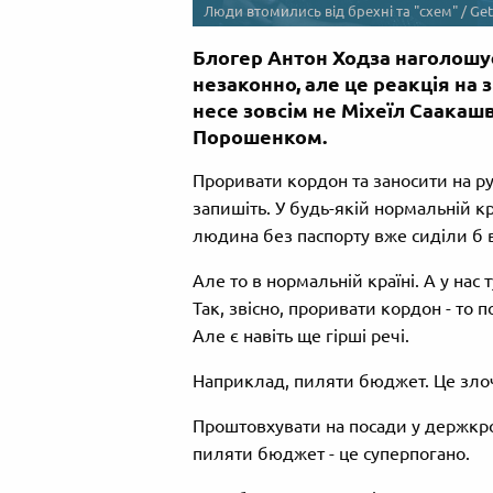
Люди втомились від брехні та "схем" / Get
Блогер Антон Ходза наголошує
незаконно, але це реакція на з
несе зовсім не Міхеїл Саакашві
Порошенком.
Проривати кордон та заносити на р
запишіть. У будь-якій нормальній кр
людина без паспорту вже сиділи б в
Але то в нормальній країні. А у нас т
Так, звісно, проривати кордон - то 
Але є навіть ще гірші речі.
Наприклад, пиляти бюджет. Це зло
Проштовхувати на посади у держкр
пиляти бюджет - це суперпогано.