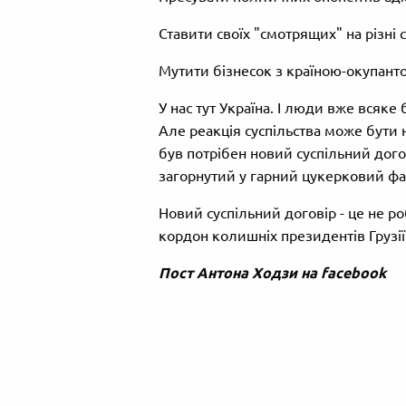
Ставити своїх "смотрящих" на різні с
Мутити бізнесок з країною-окупанто
У нас тут Україна. І люди вже всяке 
Але реакція суспільства може бути
був потрібен новий суспільний догов
загорнутий у гарний цукерковий фан
Новий суспільний договір - це не ро
кордон колишніх президентів Грузії
Пост Антона Ходзи на facebook