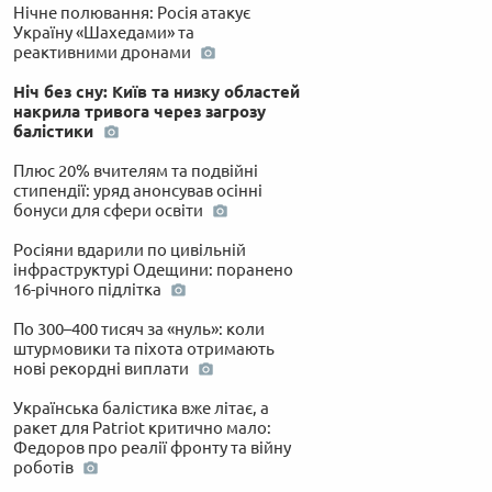
Нічне полювання: Росія атакує
Україну «Шахедами» та
реактивними дронами
Ніч без сну: Київ та низку областей
накрила тривога через загрозу
балістики
Плюс 20% вчителям та подвійні
стипендії: уряд анонсував осінні
бонуси для сфери освіти
Росіяни вдарили по цивільній
інфраструктурі Одещини: поранено
16-річного підлітка
По 300–400 тисяч за «нуль»: коли
штурмовики та піхота отримають
нові рекордні виплати
Українська балістика вже літає, а
ракет для Patriot критично мало:
Федоров про реалії фронту та війну
роботів