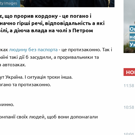
ty Images
, що прорив кордону - це погано і
начно гірші речі, відповідальність а які
О
лі, а діюча влада на чолі з Петром
н
Ук
уках
людину без паспорта
- це протизаконно. Так і
аїні такі дії б засудили, а проривальники та
 автозаках.
НО
ут Україна. І ситуація трохи інша.
погано та протизаконно.
11:58
чинно.
10:58
омпанії своїх людей, щоб вони допомагали
10:01