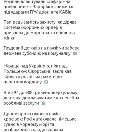
Росіяни влаштували «сафарі» на
цивільних: як Запоріжжя виживає
під ударами FPV-дронів та КАБів
Папірець замість захисту: як дірява
система охоронних ордерів
призвела до жорстокого вбивства
жінки
Трудовий договір на паузі: чи забере
держава субсидію на комуналку
«Краще над Україною, ніж над
Польщею»: Сікорський закликав
збивати російські ракети до
перетину кордону
Від 597 до 908 гривень зверху: кому
держава доплачуватиме до пенсії за
особливі заслуги
Дрони проти суховантажів і
кросівок: Росія атакувала німецьке
судно в Чорному морі та
розбомбила склади відомих