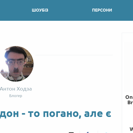
ШОУБІЗ
ПЕРСОНИ
Антон Ходза
Блогер
он - то погано, але є