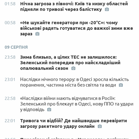
Нічна загроза з півночі: Київ та низку областей
01:58
підняли по тривозі через балістику
«Не шукайте генератори при -20°C»: чому
00:58
військові радять готуватися до важкої зими вже
зараз
09 СЕРПНЯ
Зима близько, а цілих ТЕС не залишилося:
23:58
Зеленський попередив про найскладніший
опалювальний сезон
Наслідки нічного терору: в Одесі зросла кількість
23:01
поранених, частина міста без світла та води
«Наслідки війни мають відчуватися в Росії»:
22:58
Зеленський про блекаут в Одесі, нову ППО та удари
у відповідь
Тривога чи відбій? Де найшвидше перевірити
22:01
загрозу ракетного удару онлайн