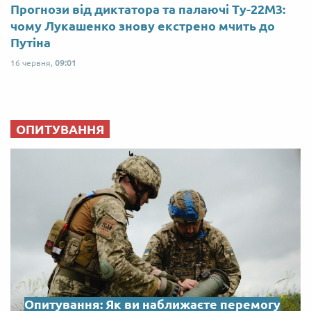
Прогнози від диктатора та палаючі Ту-22М3:
чому Лукашенко знову екстрено мчить до
Путіна
16 червня,
09:01
ОПИТУВАННЯ
Опитування: Як ви наближаєте перемогу