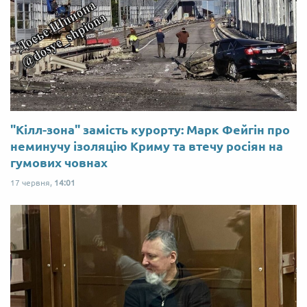
"Кілл-зона" замість курорту: Марк Фейгін про
неминучу ізоляцію Криму та втечу росіян на
гумових човнах
17 червня,
14:01