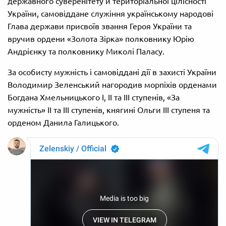
державного суверенітету й територіальної цілісності
України, самовіддане служіння українському народові
Глава держави присвоїв звання Героя України та
вручив ордени «Золота Зірка» полковнику Юрію
Андрієнку та полковнику Миколі Паласу.
За особисту мужність і самовіддані дії в захисті України
Володимир Зеленський нагородив морпіхів орденами
Богдана Хмельницького І, ІІ та ІІІ ступенів, «За
мужність» ІІ та ІІІ ступенів, княгині Ольги ІІІ ступеня та
орденом Данила Галицького.