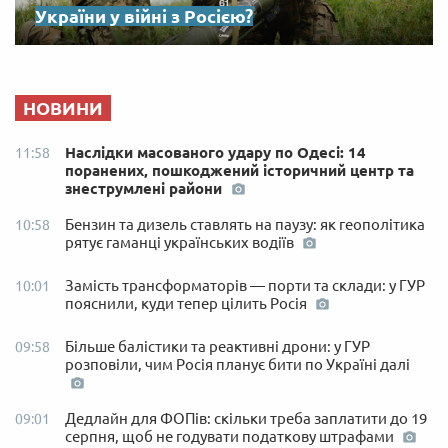
України у війні з Росією?
НОВИНИ
Наслідки масованого удару по Одесі: 14
11:58
поранених, пошкоджений історичний центр та
знеструмлені райони
Бензин та дизель ставлять на паузу: як геополітика
10:58
рятує гаманці українських водіїв
Замість трансформаторів — порти та склади: у ГУР
10:01
пояснили, куди тепер цілить Росія
Більше балістики та реактивні дрони: у ГУР
09:58
розповіли, чим Росія планує бити по Україні далі
Дедлайн для ФОПів: скільки треба заплатити до 19
09:01
серпня, щоб не годувати податкову штрафами