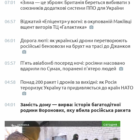
«Зима — це зброя»: Британія береться вибивати з
07:01
союзників додаткові системи ППО для України
Віджатий «Епіцентр» у вогні: в окупованій Макіївці
06:57
вщент вигорів ТЦ «Галактика»
Дорога люті: як українські дрони перетворюють
06:01
російські бензовози на брухт на трасі до Джанкоя
П'ять авіабомб посеред ночі: росіяни масовано
05:57
вдарили по Сумах, поранені п'ятеро людей
Понад 200 ракет і дронів за вихідні: як Росія
04:58
тероризує Україну та придивляється до країн НАТО
Замість дому — вирва: історія багатодітної
04:01
родини Воронових, яку вбила російська ракета