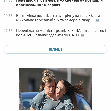
Понеділок зі світлом: в «Укренерго» потішили
21:58
прогнозом на 10 серпня
Вантажівка вилетіла на зустрічну на трасі Одеса-
20:58
Миколаїв: троє загиблих та семеро в лікарні
Перевірка на міцність: розвідка США дізналася, як і
19:58
коли Путін планує вдарити по НАТО
БІЛЬШЕ