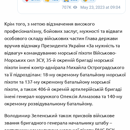
Крім того, з метою відзначення високого
професіоналізму, бойових заслуг, мужності та відваги
особового складу військових частин Глава держави
вручив відзнаку Президента України «За мужність та
відвагу» командуванню морської піхоти Військово-
Морських сил ЗСУ, 35-й окремій бригаді морської
піхоти імені контр-адмірала Михайла Остроградського
та її підрозділам: 18-му окремому батальйону морської
піхоти та 137-му окремому батальйону морської
піхоти, а також 406-й окремій артилерійській бригаді
імені генерал-хорунжого Олексія Алмазова та 140-му
окремому розвідувальному батальйону.
Володимир Зеленський також присвоїв військове
звання бригадного генерала начальнику штабу –