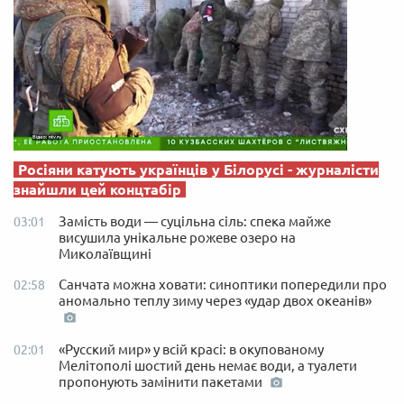
Росіяни катують українців у Білорусі - журналісти
знайшли цей концтабір
Замість води — суцільна сіль: спека майже
03:01
висушила унікальне рожеве озеро на
Миколаївщині
Санчата можна ховати: синоптики попередили про
02:58
аномально теплу зиму через «удар двох океанів»
«Русский мир» у всій красі: в окупованому
02:01
Мелітополі шостий день немає води, а туалети
пропонують замінити пакетами