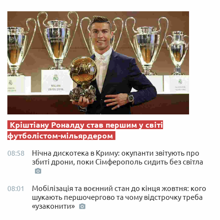
Кріштіану Роналду став першим у світі
футболістом-мільярдером
Нічна дискотека в Криму: окупанти звітують про
08:58
збиті дрони, поки Сімферополь сидить без світла
Мобілізація та воєнний стан до кінця жовтня: кого
08:01
шукають першочергово та чому відстрочку треба
«узаконити»