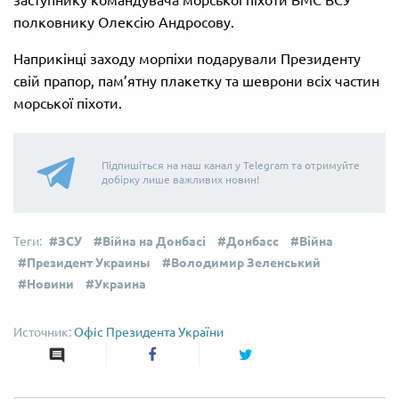
заступнику командувача морської піхоти ВМС ВСУ
полковнику Олексію Андросову.
Наприкінці заходу морпіхи подарували Президенту
свій прапор, пам’ятну плакетку та шеврони всіх частин
морської піхоти.
Підпишіться на наш канал у Telegram та отримуйте
добірку лише важливих новин!
ЗСУ
Війна на Донбасі
Донбасс
Війна
Президент Украины
Володимир Зеленський
Новини
Украина
Офіс Президента України