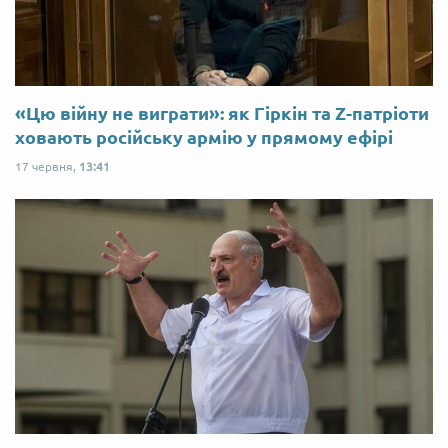
«Цю війну не виграти»: як Гіркін та Z-патріоти
ховають російську армію у прямому ефірі
17 червня,
13:41