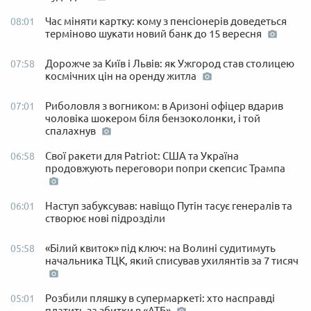
Час міняти картку: кому з пенсіонерів доведеться
08:01
терміново шукати новий банк до 15 вересня
Дорожче за Київ і Львів: як Ужгород став столицею
07:58
космічних цін на оренду житла
Риболовля з вогником: в Аризоні офіцер вдарив
07:01
чоловіка шокером біля бензоколонки, і той
спалахнув
Свої ракети для Patriot: США та Україна
06:58
продовжують переговори попри скепсис Трампа
Наступ забуксував: навіщо Путін тасує генералів та
06:01
створює нові підрозділи
«Білий квиток» під ключ: на Волині судитимуть
05:58
начальника ТЦК, який списував ухилянтів за 7 тисяч
Розбили пляшку в супермаркеті: хто насправді
05:01
платить за збитки в «АТБ»