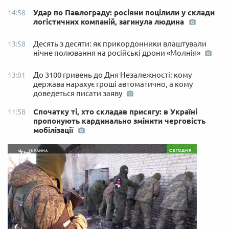
Удар по Павлограду: росіяни поцілили у склади
14:58
логістичних компаній, загинула людина
Десять з десяти: як прикордонники влаштували
13:58
нічне полювання на російські дрони «Молнія»
До 3100 гривень до Дня Незалежності: кому
13:01
держава нарахує гроші автоматично, а кому
доведеться писати заяву
Спочатку ті, хто складав присягу: в Україні
11:58
пропонують кардинально змінити черговість
мобілізації