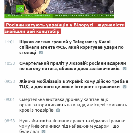
Росіяни катують українців у Білорусі - журналісти
знайшли цей концтабір
Шукав легких грошей у Telegram: у Києві
11:01
спіймали агента ФСБ, який коригував удари по
столиці
Смертельний приліт у Лозовій: росіяни вдарили
10:58
по вагону потяга, вбивши двох залізничників
Жіноча мобілізація в Україні: кому дійсно треба в
09:58
ТЦК, а для кого це лише інтернет-страшилки
Смертельна виставка дронів у Капітанівці:
09:01
організатори кивають на владу, а місцеві змивають
кров із подвір'їв
Нуль збитих балістичних ракет та відмова Трампа:
08:58
чому Київ опинився під найважчим ударом і що
буде далі