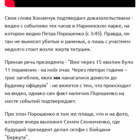
Свои слова Хоманчук подтвердил доказательствами -
видео с событиям тех часов в Мариинском парке, на
котором видно Петра Порошенко (с 3:45). Правда, он
там не выносит убитых и раненых, а лишь с участием
недолго стоит возле жертв титушек.
Прямая речь президента - "Вже через 15 хвилин було
11 поранених - на моїх очах. Через півтори години –
троє загиблих, яких
ми
намагалися донести до
Будинку офіцерів" - не вяжется с тем, что происходит
на видео, однако сам факт наличия Порошенко на
месте событий подтверждает.
При этом Порошенко в том же плаще, что и на фото,
которое вчера выложил Семен Семенченко, где
будущий президент делал селфи с бойцами
"Беркута".