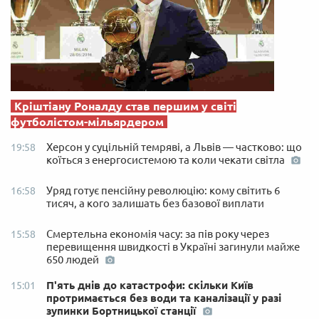
Кріштіану Роналду став першим у світі
футболістом-мільярдером
Херсон у суцільній темряві, а Львів — частково: що
19:58
коїться з енергосистемою та коли чекати світла
Уряд готує пенсійну революцію: кому світить 6
16:58
тисяч, а кого залишать без базової виплати
Смертельна економія часу: за пів року через
15:58
перевищення швидкості в Україні загинули майже
650 людей
П'ять днів до катастрофи: скільки Київ
15:01
протримається без води та каналізації у разі
зупинки Бортницької станції