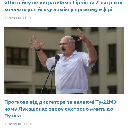
«Цю війну не виграти»: як Гіркін та Z-патріоти
ховають російську армію у прямому ефірі
17 червня,
13:41
Прогнози від диктатора та палаючі Ту-22М3:
чому Лукашенко знову екстрено мчить до
Путіна
16 червня,
09:01