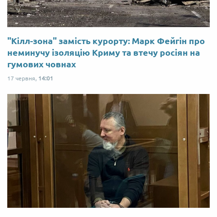
"Кілл-зона" замість курорту: Марк Фейгін про
неминучу ізоляцію Криму та втечу росіян на
гумових човнах
17 червня,
14:01