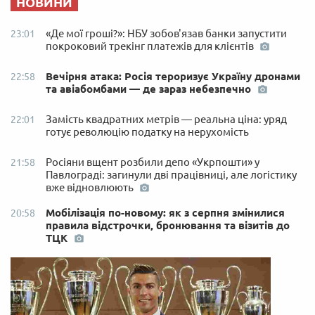
НОВИНИ
«Де мої гроші?»: НБУ зобов'язав банки запустити
23:01
покроковий трекінг платежів для клієнтів
Вечірня атака: Росія тероризує Україну дронами
22:58
та авіабомбами — де зараз небезпечно
Замість квадратних метрів — реальна ціна: уряд
22:01
готує революцію податку на нерухомість
Росіяни вщент розбили депо «Укрпошти» у
21:58
Павлограді: загинули дві працівниці, але логістику
вже відновлюють
Мобілізація по-новому: як з серпня змінилися
20:58
правила відстрочки, бронювання та візитів до
ТЦК