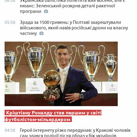
Українська балістика полетить вже восени, але є
06:58
нюанс: Зеленський розкрив деталі ракетної
програми
Зрада за 1500 гривень: у Полтаві заарештували
05:58
військового, який навів російські дрони на власну
частину
Кріштіану Роналду став першим у світі
футболістом-мільярдером
Герой інтернету різко передумав: у Кракові чоловік
04:58
сам здався поліції після образ у бік українців