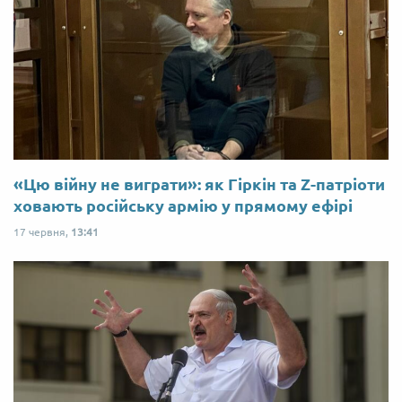
«Цю війну не виграти»: як Гіркін та Z-патріоти
ховають російську армію у прямому ефірі
17 червня,
13:41