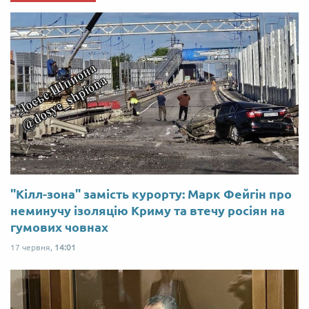
"Кілл-зона" замість курорту: Марк Фейгін про
неминучу ізоляцію Криму та втечу росіян на
гумових човнах
17 червня,
14:01