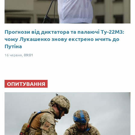
Прогнози від диктатора та палаючі Ту-22М3:
чому Лукашенко знову екстрено мчить до
Путіна
16 червня,
09:01
ОПИТУВАННЯ