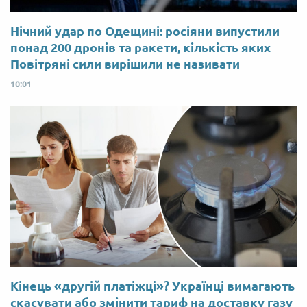
Нічний удар по Одещині: росіяни випустили
понад 200 дронів та ракети, кількість яких
Повітряні сили вирішили не називати
10:01
Кінець «другій платіжці»? Українці вимагають
скасувати або змінити тариф на доставку газу