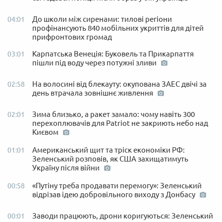
До школи між сиренами: тилові регіони
04:01
профінансують 840 мобільних укриттів для дітей
прифронтових громад
Карпатська Венеція: Буковель та Прикарпаття
03:01
пішли під воду через потужні зливи
На волосині від блекауту: окупована ЗАЕС двічі за
02:58
день втрачала зовнішнє живлення
Зима близько, а ракет замало: чому навіть 300
02:01
перехоплювачів для Patriot не закриють небо над
Києвом
Американський щит та тріск економіки РФ:
01:01
Зеленський розповів, як США захищатимуть
Україну після війни
«Путіну треба продавати перемогу»: Зеленський
00:58
відрізав ідею добровільного виходу з Донбасу
Заводи працюють, дрони коригуються: Зеленський
00:01