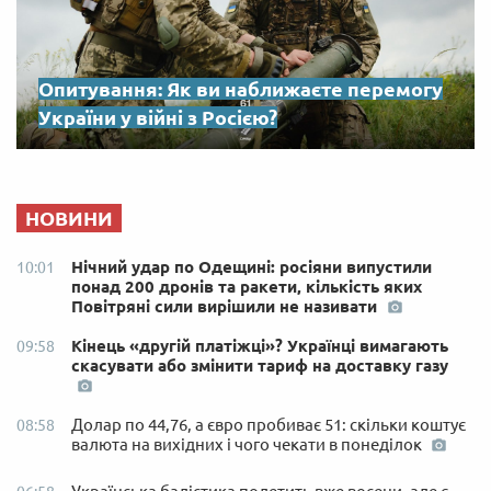
Опитування: Як ви наближаєте перемогу
України у війні з Росією?
НОВИНИ
Нічний удар по Одещині: росіяни випустили
10:01
понад 200 дронів та ракети, кількість яких
Повітряні сили вирішили не називати
Кінець «другій платіжці»? Українці вимагають
09:58
скасувати або змінити тариф на доставку газу
Долар по 44,76, а євро пробиває 51: скільки коштує
08:58
валюта на вихідних і чого чекати в понеділок