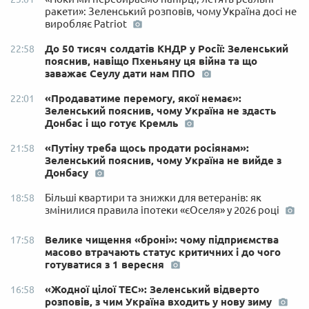
ракети»: Зеленський розповів, чому Україна досі не
виробляє Patriot
До 50 тисяч солдатів КНДР у Росії: Зеленський
22:58
пояснив, навіщо Пхеньяну ця війна та що
заважає Сеулу дати нам ППО
«Продаватиме перемогу, якої немає»:
22:01
Зеленський пояснив, чому Україна не здасть
Донбас і що готує Кремль
«Путіну треба щось продати росіянам»:
21:58
Зеленський пояснив, чому Україна не вийде з
Донбасу
Більші квартири та знижки для ветеранів: як
18:58
змінилися правила іпотеки «єОселя» у 2026 році
Велике чищення «броні»: чому підприємства
17:58
масово втрачають статус критичних і до чого
готуватися з 1 вересня
«Жодної цілої ТЕС»: Зеленський відверто
16:58
розповів, з чим Україна входить у нову зиму