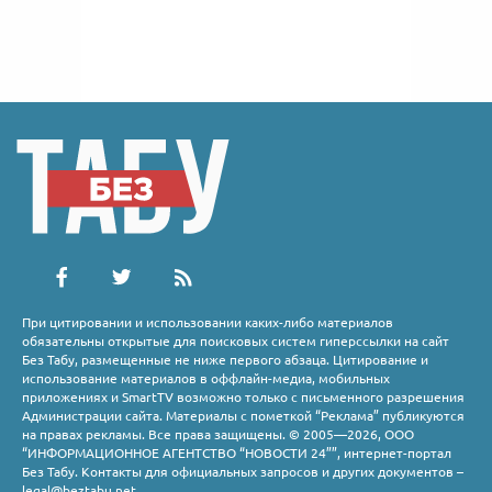
При цитировании и использовании каких-либо материалов
обязательны открытые для поисковых систем гиперссылки на сайт
Без Табу, размещенные не ниже первого абзаца. Цитирование и
использование материалов в оффлайн-медиа, мобильных
приложениях и SmartTV возможно только с письменного разрешения
Администрации сайта. Материалы с пометкой “Реклама” публикуются
на правах рекламы. Все права защищены. © 2005—2026, ООО
“ИНФОРМАЦИОННОЕ АГЕНТСТВО “НОВОСТИ 24””, интернет-портал
Без Табу. Контакты для официальных запросов и других документов –
legal@beztabu.net