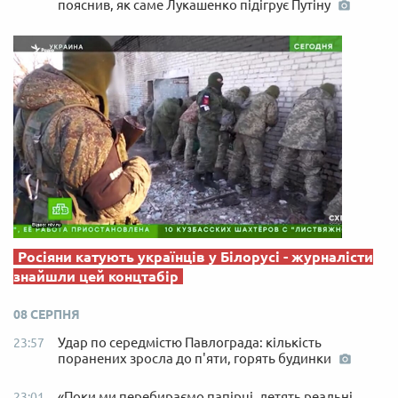
пояснив, як саме Лукашенко підігрує Путіну
Росіяни катують українців у Білорусі - журналісти
знайшли цей концтабір
08 СЕРПНЯ
Удар по середмістю Павлограда: кількість
23:57
поранених зросла до п'яти, горять будинки
«Поки ми перебираємо папірці, летять реальні
23:01