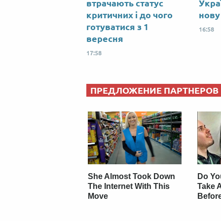
втрачають статус
Укра
критичних і до чого
нову
готуватися з 1
16:58
вересня
17:58
ПРЕДЛОЖЕНИЕ ПАРТНЕРОВ
She Almost Took Down
Do Yo
The Internet With This
Take 
Move
Befor