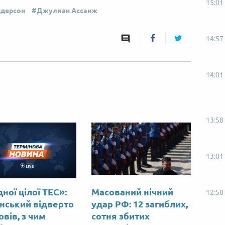
15:01
ндерсон
Джулиан Ассанж
14:57
14:01
13:58
13:01
ної цілої ТЕС»:
Масований нічний
12:58
нський відверто
удар РФ: 12 загиблих,
вів, з чим
сотня збитих