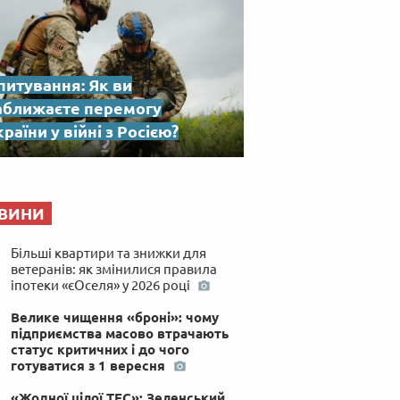
питування: Як ви
аближаєте перемогу
раїни у війні з Росією?
ВИНИ
Більші квартири та знижки для
ветеранів: як змінилися правила
іпотеки «єОселя» у 2026 році
Велике чищення «броні»: чому
підприємства масово втрачають
статус критичних і до чого
готуватися з 1 вересня
«Жодної цілої ТЕС»: Зеленський