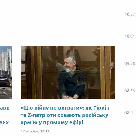
10:57
10:01
09:58
08:58
Марк
«Цю війну не виграти»: як Гіркін
08:01
ю
та Z-патріоти ховають російську
ових
армію у прямому ефірі
17 червня,
13:41