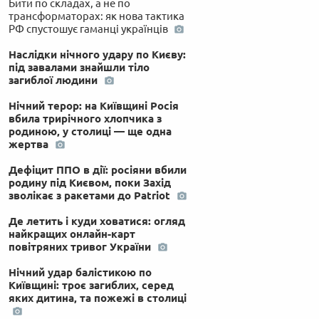
Бити по складах, а не по
трансформаторах: як нова тактика
РФ спустошує гаманці українців
Наслідки нічного удару по Києву:
під завалами знайшли тіло
загиблої людини
Нічний терор: на Київщині Росія
вбила трирічного хлопчика з
родиною, у столиці — ще одна
жертва
Дефіцит ППО в дії: росіяни вбили
родину під Києвом, поки Захід
зволікає з ракетами до Patriot
Де летить і куди ховатися: огляд
найкращих онлайн-карт
повітряних тривог України
Нічний удар балістикою по
Київщині: троє загиблих, серед
яких дитина, та пожежі в столиці