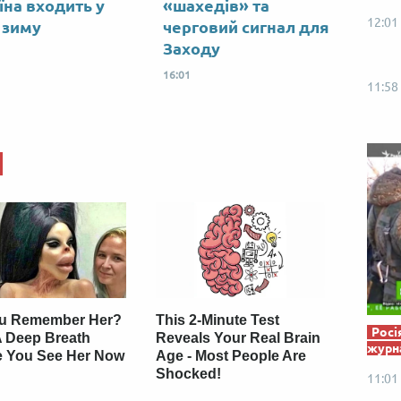
їна входить у
«шахедів» та
Від пацанки до панянки
Топ-модель
12:01
 зиму
черговий сигнал для
Заходу
16:01
11:58
u Remember Her?
This 2-Minute Test
Росі
A Deep Breath
Reveals Your Real Brain
журна
e You See Her Now
Age - Most People Are
Shocked!
11:01