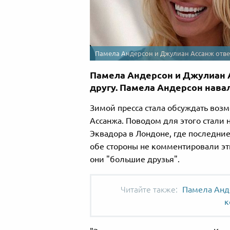
Памела Андерсон и Джулиан Ассанж ответ
Памела Андерсон и Джулиан А
другу. Памела Андерсон нава
Зимой пресса стала обсуждать во
Ассанжа. Поводом для этого стали
Эквадора в Лондоне, где последние
обе стороны не комментировали эти
они "большие друзья".
Памела Анд
к