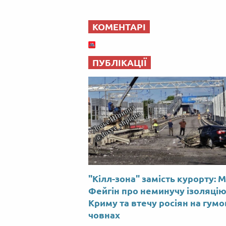
КОМЕНТАРІ
ПУБЛІКАЦІЇ
"Кілл-зона" замість курорту: 
Фейгін про неминучу ізоляці
Криму та втечу росіян на гум
човнах