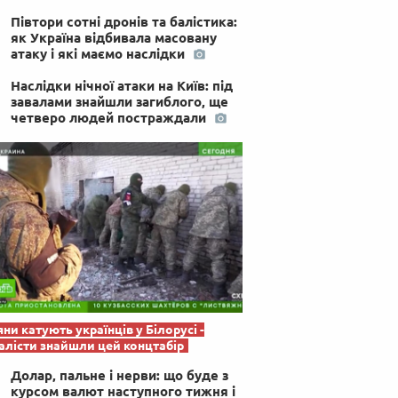
 по-українськи
Півтори сотні дронів та балістика:
як Україна відбивала масовану
атаку і які маємо наслідки
Наслідки нічної атаки на Київ: під
завалами знайшли загиблого, ще
четверо людей постраждали
яни катують українців у Білорусі -
лісти знайшли цей концтабір
Долар, пальне і нерви: що буде з
курсом валют наступного тижня і