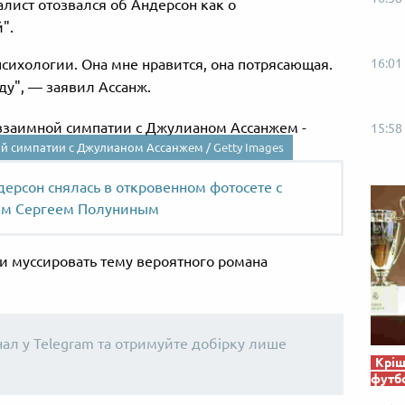
лист отозвался об Андерсон как о
".
16:01
психологии. Она мне нравится, она потрясающая.
ду", — заявил Ассанж.
15:58
ой симпатии с Джулианом Ассанжем /
Getty Images
ерсон снялась в откровенном фотосете с
ем Сергеем Полуниным
и муссировать тему вероятного романа
нал у Telegram та отримуйте добірку лише
Кріш
футб