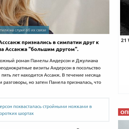
или на слухи об их связи
сссанж признались в симпатии друг к
ла Ассанжа "большим другом".
зможный роман Памелы Андерсон и Джулиана
 неоднократные визиты Андерсон в посольство
 пять лет находится Ассанж. В течение месяца
 разговоры, но затем Памела призналась, что
ерсон похвасталась стройными ножками в
ОП
оротких шортах