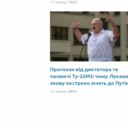
17 червня,
14:01
Прогнози від диктатора та
палаючі Ту-22М3: чому Лукаш
знову екстрено мчить до Путі
16 червня,
09:01