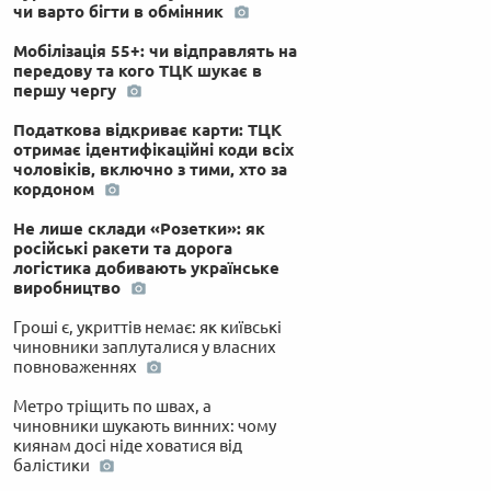
чи варто бігти в обмінник
Мобілізація 55+: чи відправлять на
передову та кого ТЦК шукає в
першу чергу
Податкова відкриває карти: ТЦК
отримає ідентифікаційні коди всіх
чоловіків, включно з тими, хто за
кордоном
Не лише склади «Розетки»: як
російські ракети та дорога
логістика добивають українське
виробництво
Гроші є, укриттів немає: як київські
чиновники заплуталися у власних
повноваженнях
Метро тріщить по швах, а
чиновники шукають винних: чому
киянам досі ніде ховатися від
балістики