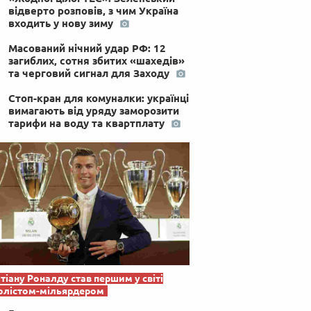
відверто розповів, з чим Україна
входить у нову зиму
Масований нічний удар РФ: 12
загиблих, сотня збитих «шахедів»
та черговий сигнал для Заходу
Стоп-кран для комуналки: українці
вимагають від уряду заморозити
тарифи на воду та квартплату
тіану Роналду став першим у світі
олістом-мільярдером