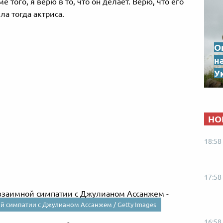
 того, я верю в то, что он делает. Верю, что его
ла тогда актриса.
О
н
Ук
НО
18:58
17:58
ой симпатии с Джулианом Ассанжем /
Getty Images
16:58