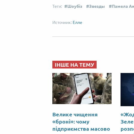
Шоубіз
Звезды
Памела А
Елле
ІНШЕ НА ТЕМУ
Велике чищення
«Жод
«броні»: чому
Зеле
підприємства масово
розпо