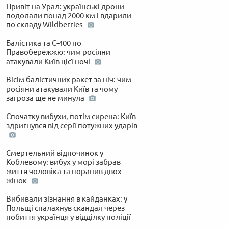
Привіт на Урал: українські дрони
подолали понад 2000 км і вдарили
по складу Wildberries
Балістика та С-400 по
Правобережжю: чим росіяни
атакували Київ цієї ночі
Вісім балістичних ракет за ніч: чим
росіяни атакували Київ та чому
загроза ще не минула
Спочатку вибухи, потім сирена: Київ
здригнувся від серії потужних ударів
Смертельний відпочинок у
Коблевому: вибух у морі забрав
життя чоловіка та поранив двох
жінок
Вибивали зізнання в кайданках: у
Польщі спалахнув скандал через
побиття українця у відділку поліції