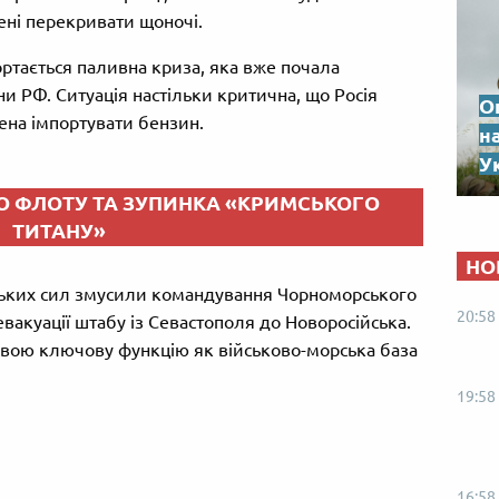
ні перекривати щоночі.
гортається паливна криза, яка вже почала
и РФ. Ситуація настільки критична, що Росія
О
шена імпортувати бензин.
н
Ук
О ФЛОТУ ТА ЗУПИНКА «КРИМСЬКОГО
ТИТАНУ»
НО
нських сил змусили командування Чорноморського
20:58
вакуації штабу із Севастополя до Новоросійська.
свою ключову функцію як військово-морська база
19:58
16:58