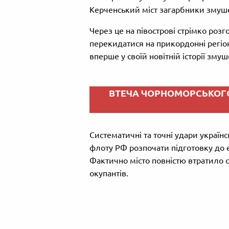
Керченський міст загарбники змуше
Через це на півострові стрімко роз
перекидатися на прикордонні регіон
вперше у своїй новітній історії зму
ВТЕЧА ЧОРНОМОРСЬКОГ
Систематичні та точні удари украї
флоту РФ розпочати підготовку до е
Фактично місто повністю втратило 
окупантів.