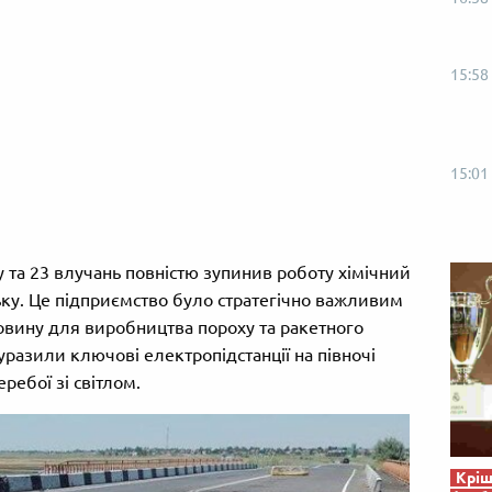
15:58
15:01
у та 23 влучань повністю зупинив роботу хімічний
ьку. Це підприємство було стратегічно важливим
ровину для виробництва пороху та ракетного
разили ключові електропідстанції на півночі
ебої зі світлом.
Кріш