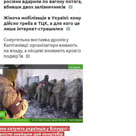
росіяни вдарили по вагону потяга,
 по-українськи
вбивши двох залізничників
Жіноча мобілізація в Україні: кому
дійсно треба в ТЦК, а для кого це
лише інтернет-страшилки
Смертельна виставка дронів у
Капітанівці: організатори кивають
на владу, а місцеві змивають кров із
подвір'їв
яни катують українців у Білорусі -
лісти знайшли цей концтабір