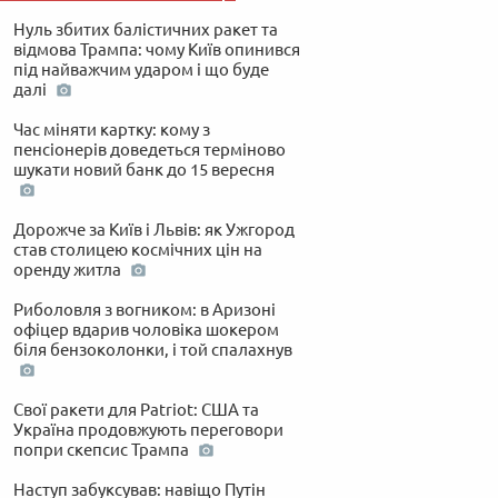
Нуль збитих балістичних ракет та
відмова Трампа: чому Київ опинився
під найважчим ударом і що буде
далі
Час міняти картку: кому з
пенсіонерів доведеться терміново
шукати новий банк до 15 вересня
Дорожче за Київ і Львів: як Ужгород
став столицею космічних цін на
оренду житла
Риболовля з вогником: в Аризоні
офіцер вдарив чоловіка шокером
біля бензоколонки, і той спалахнув
Свої ракети для Patriot: США та
Україна продовжують переговори
попри скепсис Трампа
Наступ забуксував: навіщо Путін