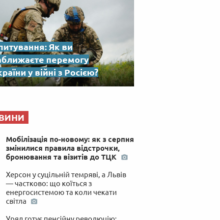
питування: Як ви
аближаєте перемогу
раїни у війні з Росією?
ВИНИ
Мобілізація по-новому: як з серпня
змінилися правила відстрочки,
бронювання та візитів до ТЦК
Херсон у суцільній темряві, а Львів
— частково: що коїться з
енергосистемою та коли чекати
світла
Уряд готує пенсійну революцію: