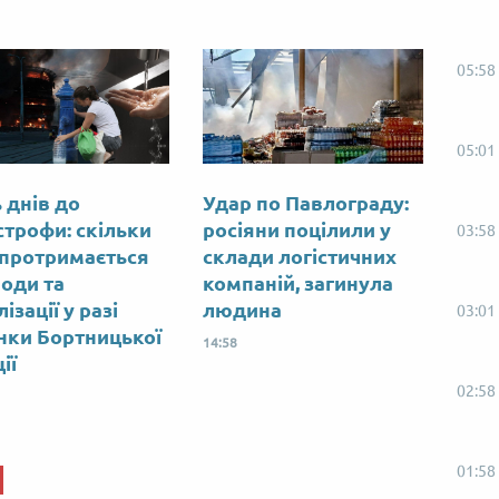
05:58
05:01
 днів до
Удар по Павлограду:
строфи: скільки
росіяни поцілили у
03:58
 протримається
склади логістичних
води та
компаній, загинула
ізації у разі
людина
03:01
нки Бортницької
14:58
ії
02:58
01:58