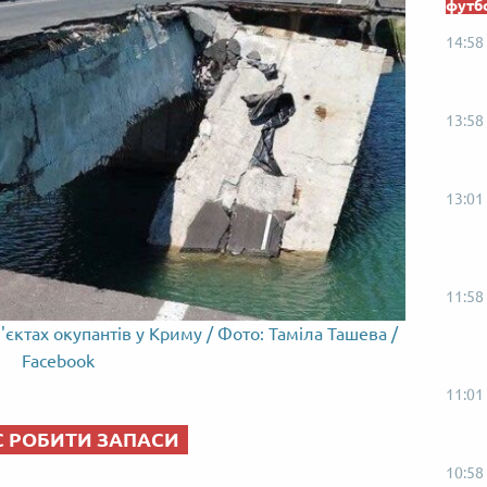
футб
14:58
13:58
13:01
11:58
'єктах окупантів у Криму / Фото: Таміла Ташева /
Facebook
11:01
С РОБИТИ ЗАПАСИ
10:58