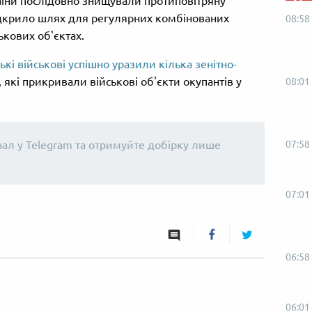
раїни послідовно знищували протиповітряну
відкрило шлях для регулярних комбінованих
08:58
ькових об'єктах.
ькі військові успішно уразили кілька зенітно-
, які прикривали військові об'єкти окупантів у
08:01
нал у Telegram та отримуйте добірку лише
07:58
07:01
06:58
06:01