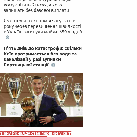
кому світить 6 тисяч, а кого
залишать без базової виплати
Смертельна економія часу: за пів
року через перевищення швидкості
в Україні загинули майже 650 людей
П'ять днів до катастрофи: скільки
Київ протримається без води та
каналізації у разі зупинки
Бортницької станції
тіану Роналду став першим у світі