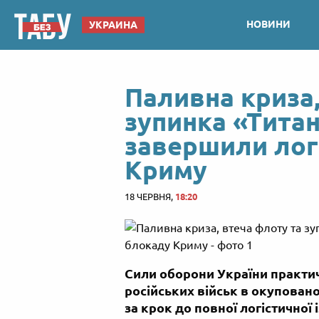
НОВИНИ
УКРАИНА
Паливна криза,
зупинка «Тита
завершили лог
Криму
18 ЧЕРВНЯ,
18:20
Сили оборони України практи
російських військ в окуповано
за крок до повної логістичної 