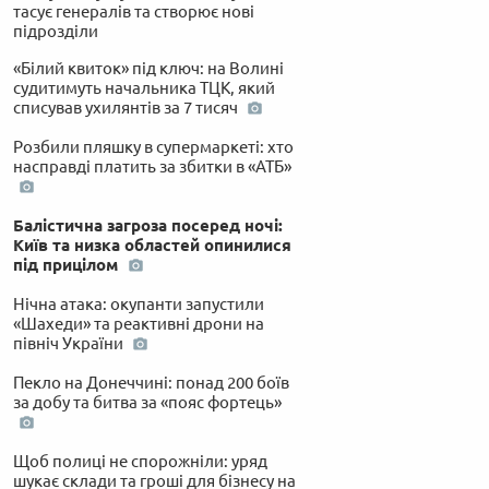
тасує генералів та створює нові
підрозділи
«Білий квиток» під ключ: на Волині
судитимуть начальника ТЦК, який
списував ухилянтів за 7 тисяч
Розбили пляшку в супермаркеті: хто
насправді платить за збитки в «АТБ»
Балістична загроза посеред ночі:
Київ та низка областей опинилися
під прицілом
Нічна атака: окупанти запустили
«Шахеди» та реактивні дрони на
північ України
Пекло на Донеччині: понад 200 боїв
за добу та битва за «пояс фортець»
Щоб полиці не спорожніли: уряд
шукає склади та гроші для бізнесу на