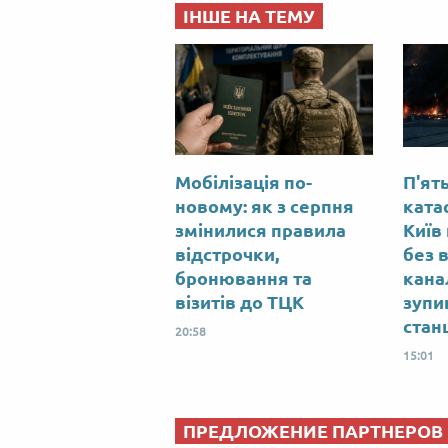
ІНШЕ НА ТЕМУ
Мобілізація по-
П'ять
новому: як з серпня
ката
змінилися правила
Київ
відстрочки,
без 
бронювання та
канал
візитів до ТЦК
зупи
станц
20:58
15:01
ПРЕДЛОЖЕНИЕ ПАРТНЕРОВ