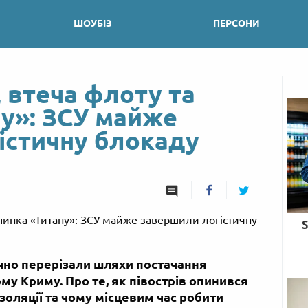
ШОУБІЗ
ПЕРСОНИ
 втеча флоту та
ну»: ЗСУ майже
істичну блокаду
чно перерізали шляхи постачання
му Криму. Про те, як півострів опинився
ізоляції та чому місцевим час робити