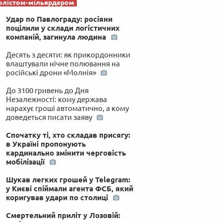
олістом-мільярдером
Удар по Павлограду: росіяни
поцілили у склади логістичних
компаній, загинула людина
Десять з десяти: як прикордонники
влаштували нічне полювання на
російські дрони «Молнія»
До 3100 гривень до Дня
Незалежності: кому держава
нарахує гроші автоматично, а кому
доведеться писати заяву
Спочатку ті, хто складав присягу:
в Україні пропонують
кардинально змінити черговість
мобілізації
Шукав легких грошей у Telegram:
у Києві спіймали агента ФСБ, який
коригував удари по столиці
Смертельний приліт у Лозовій: