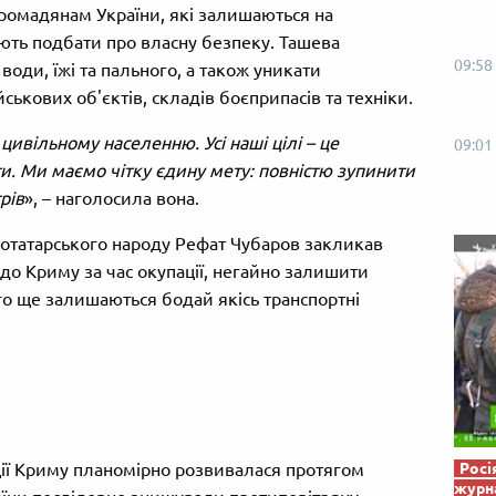
Від пацанки до панянки
Топ-модель
громадянам України, які залишаються на
ють подбати про власну безпеку. Ташева
09:58
оди, їжі та пального, а також уникати
ькових об'єктів, складів боєприпасів та техніки.
 цивільному населенню. Усі наші цілі – це
09:01
ти. Ми маємо чітку єдину мету: повністю зупинити
рів
», – наголосила вона.
отатарського народу Рефат Чубаров закликав
 до Криму за час окупації, негайно залишити
го ще залишаються бодай якісь транспортні
ції Криму планомірно розвивалася протягом
Росі
журна