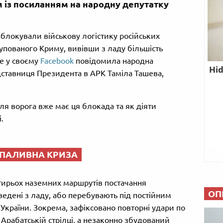
 із посиланням на народну депутатку
блокували військову логістику російських
купованого Криму, вивівши з ладу більшість
е у своєму
Facebook
повідомила народна
дставниця Президента в АРК Таміла Ташева,
для ворога вже має ця блокада та як діяти
.
 ПАЛИВНА КРИЗА
отирьох наземних маршрутів постачання
ОП
ведені з ладу, або перебувають під постійним
країни. Зокрема, зафіксовано повторні удари по
 Арабатській стрілці, а незаконно збудований