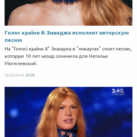
Голос країни 8: Зианджа исполнит авторскую
песню
На "Голосі країни 8" Зианджа в "нокаутах" споет песню,
которую 10 лет назад сочинила для Натальи
Могилевской.
30.03.2018,
22:30