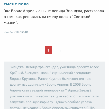
смене пола
Экс-Борис Апрель, а ныне певица Зианджа, рассказала
о том, как решилась на смену пола в "Светской
жизни".
05.02.2018,
10:30
1
→
Зианджа - певица-трансгендер, участница проекта Голос
Країни 8. Зианджа - новый сценический псевдоним
Бориса Круглова. Ранее Круглов был известен под
другим псевдонимом - Борис Апрель. В 2008 Борис
Апрель стал звездой телепроекта Фабрика Звезд 2,
участие в шоу принесло певцу известность и позволило
запустить сольную карьеру. Однако особого успеха
достичь не удалось. Борис Апрель эмигрирует в США,