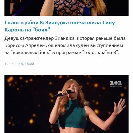
Голос країни 8: Зианджа впечатлила Тину
Кароль на "боях"
Девушка-трансгендер Зианджа, которая раньше была
Борисом Апрелем, ошеломила судей выступлением
на "вокальных боях" в программе "Голос країни 8".
19.03.2018,
13:00