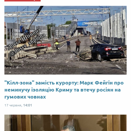
"Кілл-зона" замість курорту: Марк Фейгін про
неминучу ізоляцію Криму та втечу росіян на
гумових човнах
17 червня,
14:01