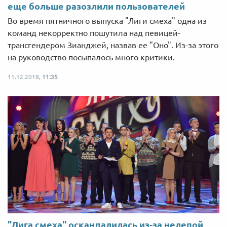
еще больше разозлили пользователей
Во время пятничного выпуска "Лиги смеха" одна из
команд некорректно пошутила над певицей-
трансгендером Зианджей, назвав ее "Оно". Из-за этого
на руководство посыпалось много критики.
11.12.2018,
11:35
"Лига смеха" оскандалилась из-за нелепой