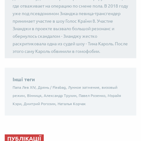
где отваживает на операцию по смене пола. В 2018 году
уже под псевдонимом Зианджа певица-трансгендер
принимает участие в шоу Голос Країни 8. Участие
Зианджи в проекте вызвало большой резонанс и
обернулось скандалом - Зианджу жестко
раскритиковала одна из судей шоу - Тина Кароль. После
этого саму Кароль обвинили в гомофобии.
Інші теги
Папа Лев XIV,
Дрянь / Fleabag,
Лунное затмение,
визовый
режим,
Вінниця,
Александр Трухин,
Павел Розенко,
Мэрайя
Кэри,
Дмитрий Рогозин,
Наталья Корчак
ПУБЛІКАЦІЇ