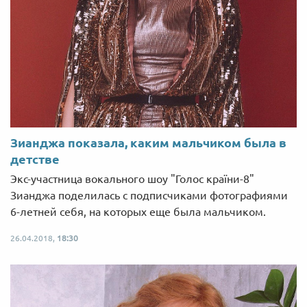
Зианджа показала, каким мальчиком была в
детстве
Экс-участница вокального шоу "Голос країни-8"
Зианджа поделилась с подписчиками фотографиями
6-летней себя, на которых еще была мальчиком.
26.04.2018,
18:30