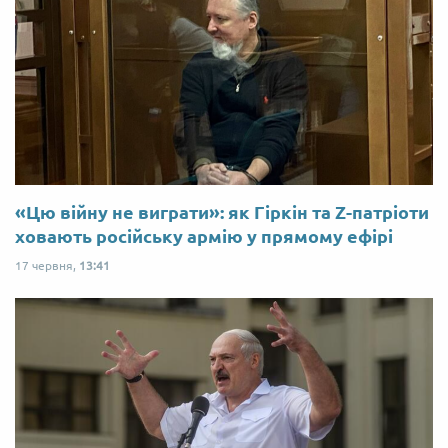
«Цю війну не виграти»: як Гіркін та Z-патріоти
ховають російську армію у прямому ефірі
17 червня,
13:41