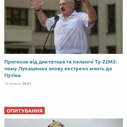
Прогнози від диктатора та палаючі Ту-22М3:
чому Лукашенко знову екстрено мчить до
Путіна
16 червня,
09:01
ОПИТУВАННЯ