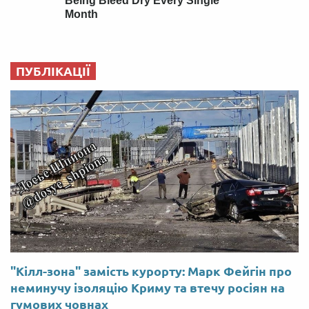
ПУБЛІКАЦІЇ
"Кілл-зона" замість курорту: Марк Фейгін про
неминучу ізоляцію Криму та втечу росіян на
гумових човнах