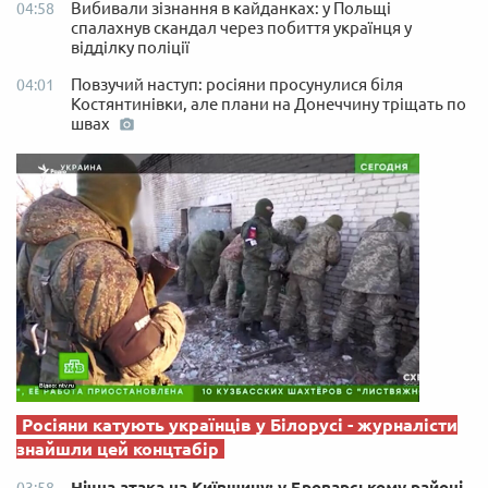
Вибивали зізнання в кайданках: у Польщі
04:58
спалахнув скандал через побиття українця у
відділку поліції
Повзучий наступ: росіяни просунулися біля
04:01
Костянтинівки, але плани на Донеччину тріщать по
швах
Росіяни катують українців у Білорусі - журналісти
знайшли цей концтабір
Нічна атака на Київщину: у Броварському районі