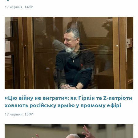
17 червня,
14:01
«Цю війну не виграти»: як Гіркін та Z-патріоти
ховають російську армію у прямому ефірі
17 червня,
13:41