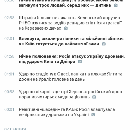
03:58
загинули троє людей, серед них — дитина
Штрафи більше не лякають: Зеленський доручив
02:58
РНБО взятися за водіїв-рецидивістів після трагедії
на Караваєвих дачах
Блекаути, школи-рятівники та мільйонні збитки:
02:01
як Київ готується до найважчої зими
Нічне полювання: Росія атакує Україну дронами,
01:58
під ударом Київ та Дніпро
Удар по стадіону в Одесі, паніка на пляжах Ялти та
01:01
дрони на Уралі: головне за день
Удар по лікарні в центрі Херсона: російський дрон
00:58
поранив чотирьох медпрацівниць
Реактивні «шахеди» та КАБи: Росія влаштувала
00:01
вечірню атаку дронами по Україні
07 СЕРПНЯ