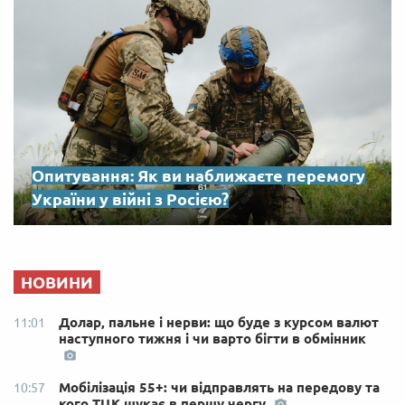
Опитування: Як ви наближаєте перемогу
України у війні з Росією?
НОВИНИ
Долар, пальне і нерви: що буде з курсом валют
11:01
наступного тижня і чи варто бігти в обмінник
Мобілізація 55+: чи відправлять на передову та
10:57
кого ТЦК шукає в першу чергу