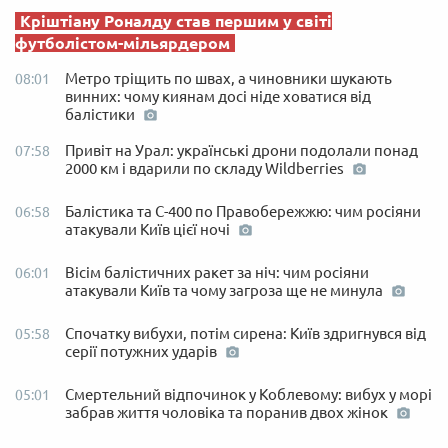
Кріштіану Роналду став першим у світі
футболістом-мільярдером
Метро тріщить по швах, а чиновники шукають
08:01
винних: чому киянам досі ніде ховатися від
балістики
Привіт на Урал: українські дрони подолали понад
07:58
2000 км і вдарили по складу Wildberries
Балістика та С-400 по Правобережжю: чим росіяни
06:58
атакували Київ цієї ночі
Вісім балістичних ракет за ніч: чим росіяни
06:01
атакували Київ та чому загроза ще не минула
Спочатку вибухи, потім сирена: Київ здригнувся від
05:58
серії потужних ударів
Смертельний відпочинок у Коблевому: вибух у морі
05:01
забрав життя чоловіка та поранив двох жінок