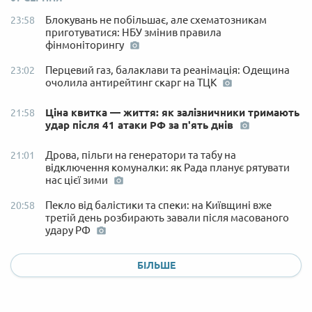
Блокувань не побільшає, але схематозникам
23:58
приготуватися: НБУ змінив правила
фінмоніторингу
Перцевий газ, балаклави та реанімація: Одещина
23:02
очолила антирейтинг скарг на ТЦК
Ціна квитка — життя: як залізничники тримають
21:58
удар після 41 атаки РФ за п'ять днів
Дрова, пільги на генератори та табу на
21:01
відключення комуналки: як Рада планує рятувати
нас цієї зими
Пекло від балістики та спеки: на Київщині вже
20:58
третій день розбирають завали після масованого
удару РФ
БІЛЬШЕ