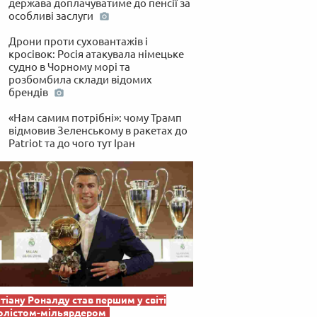
держава доплачуватиме до пенсії за
особливі заслуги
Дрони проти суховантажів і
кросівок: Росія атакувала німецьке
судно в Чорному морі та
розбомбила склади відомих
брендів
«Нам самим потрібні»: чому Трамп
відмовив Зеленському в ракетах до
Patriot та до чого тут Іран
тіану Роналду став першим у світі
олістом-мільярдером