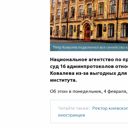
Петр Ковалев подключил все семейство 
Национальное агентство по 
суд 16 админпротоколов отно
Ковалева из-за выгодных для
института.
Об этом в понедельник, 4 февраля
Ректор киевског
иностранцев