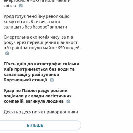
енергосистемою та коли чекати
світла
Уряд готує пенсійну революцію:
кому світить 6 тисяч, а кого
залишать без базової виплати
Смертельна економія часу: за пів
року через перевищення швидкості
в Україні загинули майже 650 людей
П'ять днів до катастрофи: скільки
Київ протримається без води та
каналізації у разі зупинки
Бортницької станції
Удар по Павлограду: росіяни
поцілили у склади логістичних
компаній, загинула людина
Десять з десяти: як прикордонники
влаштували нічне полювання на
російські дрони «Молнія»
БІЛЬШЕ