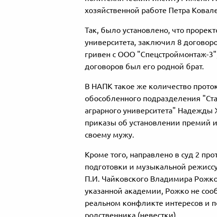
хозяйственной работе Петра Ковале
Так, было установлено, что прорект
университета, заключил 8 договор
гривен с ООО "Спецстроймонтаж-3"
договоров был его родной брат.
В НАПК такое же количество прото
обособленного подразделения "Ста
аграрного университета" Надежды 
приказы об установлении премий и
своему мужу.
Кроме того, направлено в суд 2 пр
подготовки и музыкальной режисс
П.И. Чайковского Владимира Рожко.
указанной академии, Рожко не со
реальном конфликте интересов и по
родственника (невестки).