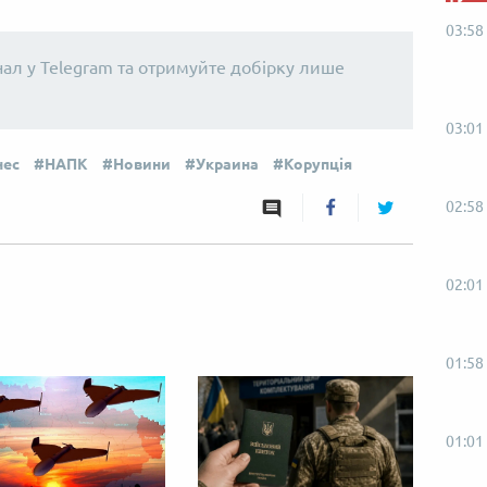
03:58
нал у Telegram та отримуйте добірку лише
03:01
нес
НАПК
Новини
Украина
Корупція
02:58
02:01
01:58
01:01