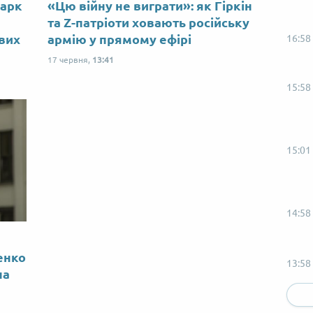
Марк
«Цю війну не виграти»: як Гіркін
ю
та Z-патріоти ховають російську
ових
армію у прямому ефірі
16:58
17 червня,
13:41
15:58
15:01
14:58
енко
13:58
на