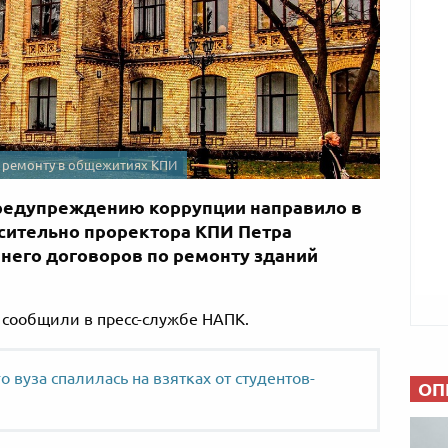
к ремонту в общежитиях КПИ
предупреждению коррупции направило в
сительно проректора КПИ Петра
 него договоров по ремонту зданий
, сообщили в пресс-службе НАПК.
о вуза спалилась на взятках от студентов-
ОП