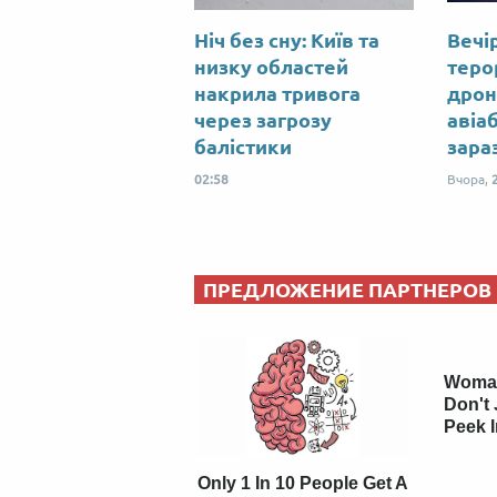
Ніч без сну: Київ та
Вечір
низку областей
теро
накрила тривога
дрон
через загрозу
авіа
балістики
зара
02:58
Вчора,
ПРЕДЛОЖЕНИЕ ПАРТНЕРОВ
Woman
Don't 
Peek 
Only 1 In 10 People Get A