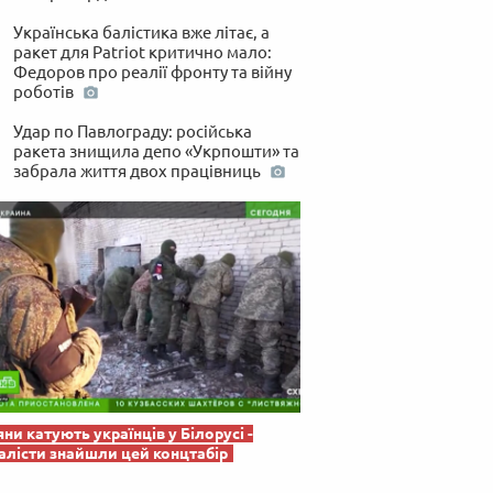
 по-українськи
Українська балістика вже літає, а
ракет для Patriot критично мало:
Федоров про реалії фронту та війну
роботів
Удар по Павлограду: російська
ракета знищила депо «Укрпошти» та
забрала життя двох працівниць
яни катують українців у Білорусі -
лісти знайшли цей концтабір