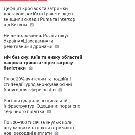
Дефіцит кросівок та затримки
доставок: російські ракети вщент
знищили склади Puma та Intertop
під Києвом
Нічне полювання: Росія атакує
Україну «Шахедами» та
реактивними дронами
Ніч без сну: Київ та низку областей
накрила тривога через загрозу
балістики
Плюс 20% вчителям та подвійні
стипендії: уряд анонсував осінні
бонуси для сфери освіти
Росіяни вдарили по цивільній
інфраструктурі Одещини: поранено
16-річного підлітка
По 300–400 тисяч за «нуль»: коли
штурмовики та піхота отримають
нові рекордні виплати