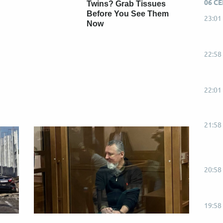
06 С
Twins? Grab Tissues
Before You See Them
23:01
Now
22:58
22:01
21:58
20:58
19:58