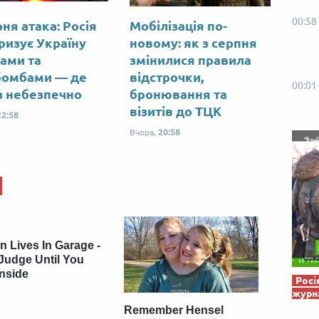
Від пацанки до панянки
Топ-модель
00:58
ня атака: Росія
Мобілізація по-
ризує Україну
новому: як з серпня
ами та
змінилися правила
бомбами — де
відстрочки,
00:01
з небезпечно
бронювання та
візитів до ТЦК
22:58
Вчора,
20:58
 Lives In Garage -
Judge Until You
Inside
Росі
журна
Remember Hensel