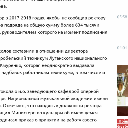
ва.
05:58
ор в 2017-2018 годах, якобы не сообщив ректору
ов подряда на общую сумму более 634 тысячи
, руководителем которого на момент подписания
04:01
колов составили в отношении директора
робельский техникум Луганского национального
Жмуренко, которая неоднократно выдавала
 надбавок работникам техникума, в том числе и
отокола о и.о. заведующего кафедрой оперной
уры Национальной музыкальной академии имени
 Отмечают, что находясь в должности ректора
общил Министерство культуры об имеющемся
дписал приказ о принятии на работу своего
Кріш
футб