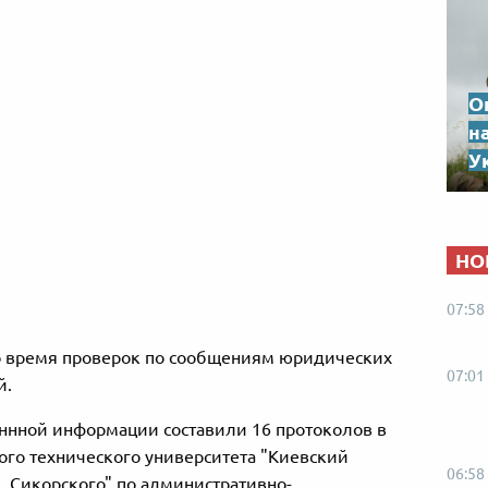
О
н
Ук
НО
07:58
во время проверок по сообщениям юридических
07:01
й.
ннной информации составили 16 протоколов в
го технического университета "Киевский
06:58
. Сикорского" по административно-