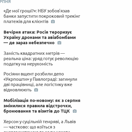
ЕРПНЯ
«Де мої гроші?»: НБУ зобов'язав
банки запустити покроковий трекінг
платежів для клієнтів
Вечірня атака: Росія тероризує
Україну дронами та авіабомбами
— де зараз небезпечно
Замість квадратних метрів —
реальна ціна: уряд готує революцію
податку на нерухомість
Росіяни вщент розбили депо
«Укрпошти» у Павлограді: загинули
дві працівниці, але логістику вже
відновлюють
Мобілізація по-новому: як з серпня
змінилися правила відстрочки,
бронювання та візитів до ТЦК
Херсон у суцільній темряві, а Львів
— частково: що коїться з