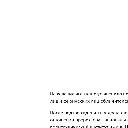
Нарушение агентство установило 
лиц и физических лиц-обличителе
После подтверждения предоставле
отношении проректора Национально
политехнический институт имени И