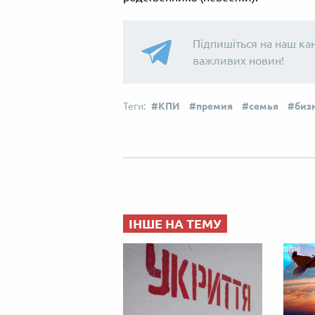
Підпишіться на наш ка
важливих новин!
КПИ
премия
семья
биз
ІНШЕ НА ТЕМУ