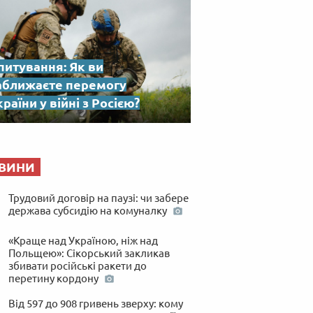
питування: Як ви
аближаєте перемогу
раїни у війні з Росією?
ВИНИ
Трудовий договір на паузі: чи забере
держава субсидію на комуналку
«Краще над Україною, ніж над
Польщею»: Сікорський закликав
збивати російські ракети до
перетину кордону
Від 597 до 908 гривень зверху: кому