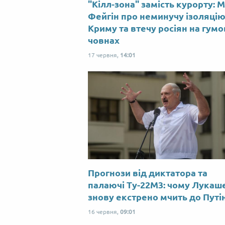
"Кілл-зона" замість курорту: 
Фейгін про неминучу ізоляці
Криму та втечу росіян на гум
човнах
17 червня,
14:01
Прогнози від диктатора та
палаючі Ту-22М3: чому Лукаш
знову екстрено мчить до Путі
16 червня,
09:01