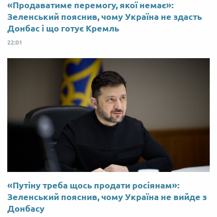
«Продаватиме перемогу, якої немає»:
Зеленський пояснив, чому Україна не здасть
Донбас і що готує Кремль
22:01
«Путіну треба щось продати росіянам»:
Зеленський пояснив, чому Україна не вийде з
Донбасу