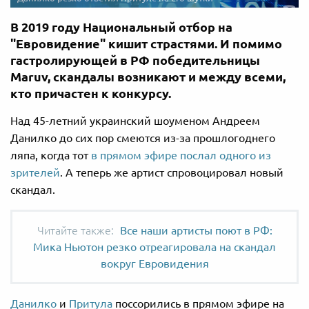
В 2019 году Национальный отбор на
"Евровидение" кишит страстями. И помимо
гастролирующей в РФ победительницы
Maruv, скандалы возникают и между всеми,
кто причастен к конкурсу.
Над 45-летний украинский шоуменом Андреем
Данилко до сих пор смеются из-за прошлогоднего
ляпа, когда тот
в прямом эфире послал одного из
зрителей
. А теперь же артист спровоцировал новый
скандал.
Все наши артисты поют в РФ:
Мика Ньютон резко отреагировала на скандал
вокруг Евровидения
Данилко
и
Притула
поссорились в прямом эфире на