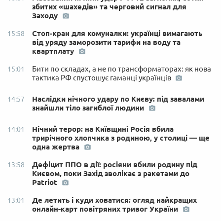
збитих «шахедів» та черговий сигнал для
Заходу
Стоп-кран для комуналки: українці вимагають
15:58
від уряду заморозити тарифи на воду та
квартплату
Бити по складах, а не по трансформаторах: як нова
15:01
тактика РФ спустошує гаманці українців
Наслідки нічного удару по Києву: під завалами
14:57
знайшли тіло загиблої людини
Нічний терор: на Київщині Росія вбила
14:01
трирічного хлопчика з родиною, у столиці — ще
одна жертва
Дефіцит ППО в дії: росіяни вбили родину під
13:58
Києвом, поки Захід зволікає з ракетами до
Patriot
Де летить і куди ховатися: огляд найкращих
13:01
онлайн-карт повітряних тривог України