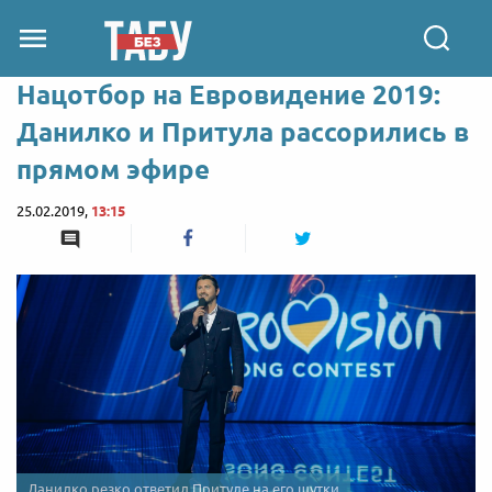
Нацотбор на Евровидение 2019:
Данилко и Притула рассорились в
прямом эфире
25.02.2019,
13:15
Данилко резко ответил Притуле на его шутки