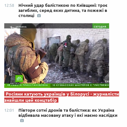
Нічний удар балістикою по Київщині: троє
12:58
загиблих, серед яких дитина, та пожежі в
столиці
Росіяни катують українців у Білорусі - журналісти
знайшли цей концтабір
Півтори сотні дронів та балістика: як Україна
12:01
відбивала масовану атаку і які маємо наслідки