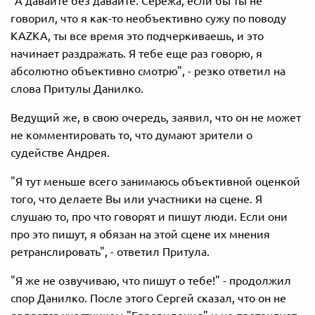
"А давайте без давайте. Сережа, если бы ты не
говорил, что я как-то необъективно сужу по поводу
KAZKA, ты все время это подчеркиваешь, и это
начинает раздражать. Я тебе еще раз говорю, я
абсолютно объективно смотрю", - резко ответил на
слова Притулы Данилко.
Ведущий же, в свою очередь, заявил, что он не может
не комментировать то, что думают зрители о
судействе Андрея.
"Я тут меньше всего занимаюсь объективной оценкой
того, что делаете Вы или участники на сцене. Я
слушаю то, про что говорят и пишут люди. Если они
про это пишут, я обязан на этой сцене их мнения
ретранслировать", - ответил Притула.
"Я же не озвучиваю, что пишут о тебе!" - продолжил
спор Данилко. После этого Сергей сказал, что он не