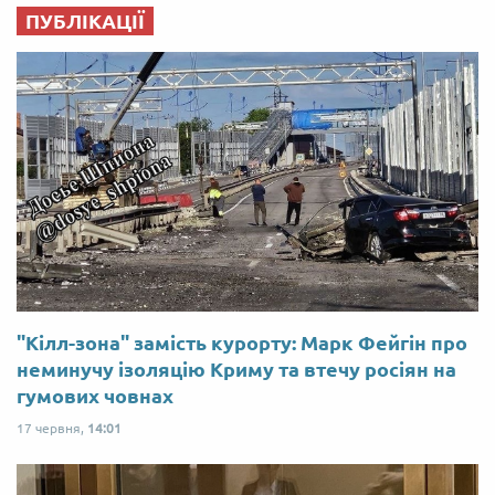
ПУБЛІКАЦІЇ
"Кілл-зона" замість курорту: Марк Фейгін про
неминучу ізоляцію Криму та втечу росіян на
гумових човнах
17 червня,
14:01