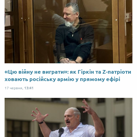
«Цю війну не виграти»: як Гіркін та Z-патріоти
ховають російську армію у прямому ефірі
17 червня,
13:41