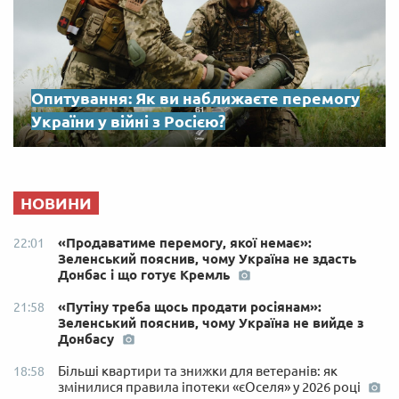
Опитування: Як ви наближаєте перемогу
України у війні з Росією?
НОВИНИ
«Продаватиме перемогу, якої немає»:
22:01
Зеленський пояснив, чому Україна не здасть
Донбас і що готує Кремль
«Путіну треба щось продати росіянам»:
21:58
Зеленський пояснив, чому Україна не вийде з
Донбасу
Більші квартири та знижки для ветеранів: як
18:58
змінилися правила іпотеки «єОселя» у 2026 році