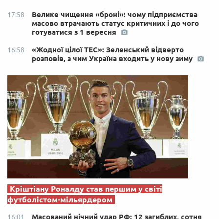
Велике чищення «броні»: чому підприємства
17:58
масово втрачають статус критичних і до чого
готуватися з 1 вересня
«Жодної цілої ТЕС»: Зеленський відверто
16:58
розповів, з чим Україна входить у нову зиму
Кріштіану Роналду став першим у світі
футболістом-мільярдером
Масований нічний удар РФ: 12 загиблих, сотня
16:01