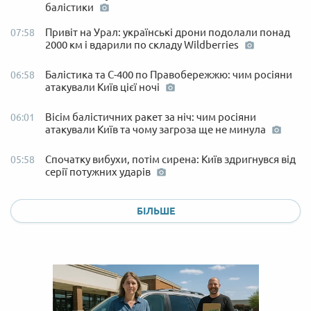
балістики
Привіт на Урал: українські дрони подолали понад
07:58
2000 км і вдарили по складу Wildberries
Балістика та С-400 по Правобережжю: чим росіяни
06:58
атакували Київ цієї ночі
Вісім балістичних ракет за ніч: чим росіяни
06:01
атакували Київ та чому загроза ще не минула
Спочатку вибухи, потім сирена: Київ здригнувся від
05:58
серії потужних ударів
БІЛЬШЕ