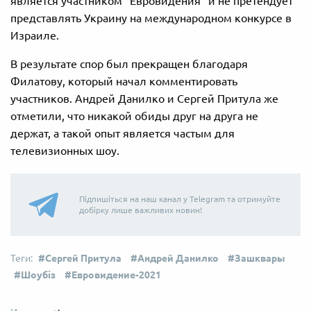
является участником "Евровидения" и не претендует
представлять Украину на международном конкурсе в
Израиле.
В результате спор был прекращен благодаря
Филатову, который начал комментировать
участников. Андрей Данилко и Сергей Притула же
отметили, что никакой обиды друг на друга не
держат, а такой опыт является частым для
телевизионных шоу.
Підпишіться на наш канал у Telegram та отримуйте
добірку лише важливих новин!
Сергей Притула
Андрей Данилко
Зашквары
Шоубіз
Евровидение-2021