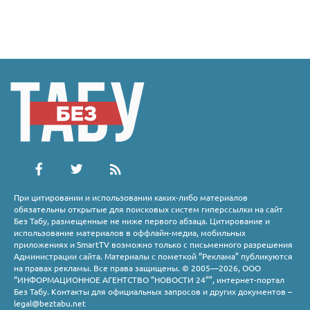
При цитировании и использовании каких-либо материалов
обязательны открытые для поисковых систем гиперссылки на сайт
Без Табу, размещенные не ниже первого абзаца. Цитирование и
использование материалов в оффлайн-медиа, мобильных
приложениях и SmartTV возможно только с письменного разрешения
Администрации сайта. Материалы с пометкой “Реклама” публикуются
на правах рекламы. Все права защищены. © 2005—2026, ООО
“ИНФОРМАЦИОННОЕ АГЕНТСТВО “НОВОСТИ 24””, интернет-портал
Без Табу. Контакты для официальных запросов и других документов –
legal@beztabu.net