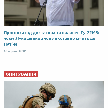
Прогнози від диктатора та палаючі Ту-22М3:
чому Лукашенко знову екстрено мчить до
Путіна
16 червня,
09:01
ОПИТУВАННЯ