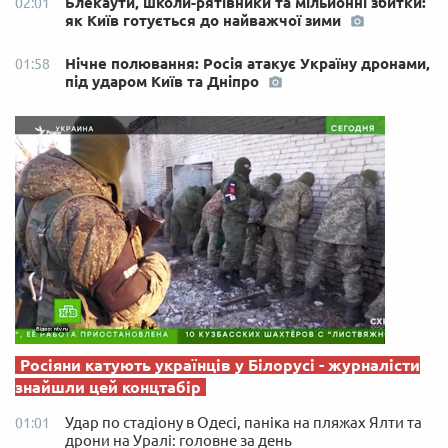
Блекаути, школи-рятівники та мільйонні збитки:
02:01
як Київ готується до найважчої зими
Нічне полювання: Росія атакує Україну дронами,
01:58
під ударом Київ та Дніпро
Росіяни катують українців у Білорусі - журналісти
знайшли цей концтабір
Удар по стадіону в Одесі, паніка на пляжах Ялти та
01:01
дрони на Уралі: головне за день