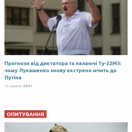
Прогнози від диктатора та палаючі Ту-22М3:
чому Лукашенко знову екстрено мчить до
Путіна
16 червня,
09:01
ОПИТУВАННЯ