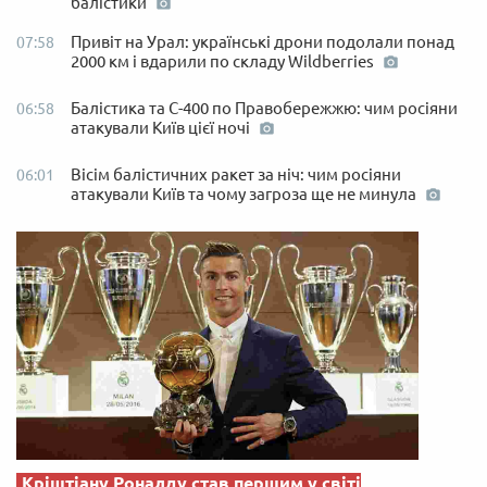
балістики
Привіт на Урал: українські дрони подолали понад
07:58
2000 км і вдарили по складу Wildberries
Балістика та С-400 по Правобережжю: чим росіяни
06:58
атакували Київ цієї ночі
Вісім балістичних ракет за ніч: чим росіяни
06:01
атакували Київ та чому загроза ще не минула
Кріштіану Роналду став першим у світі