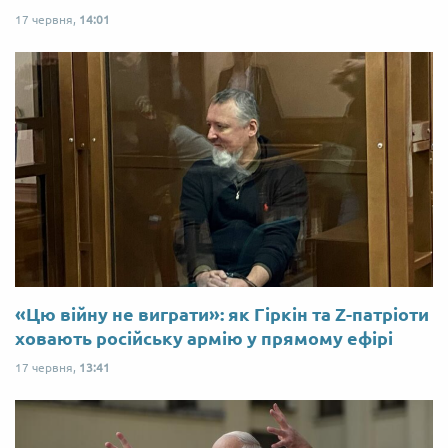
17 червня,
14:01
«Цю війну не виграти»: як Гіркін та Z-патріоти
ховають російську армію у прямому ефірі
17 червня,
13:41