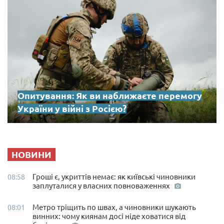
Опитування: Як ви наближаєте перемогу
України у війні з Росією?
НОВИНИ
Гроші є, укриттів немає: як київські чиновники
08:58
заплуталися у власних повноваженнях
Метро тріщить по швах, а чиновники шукають
08:01
винних: чому киянам досі ніде ховатися від