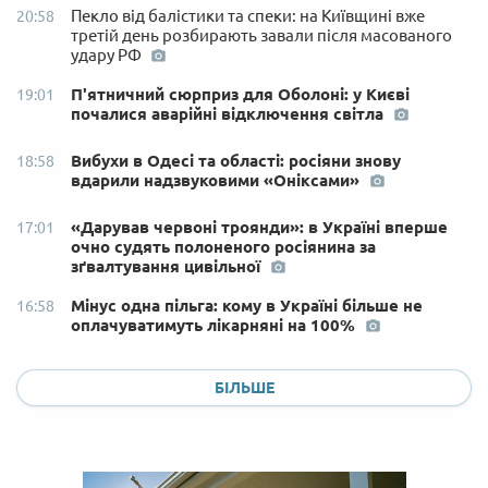
Пекло від балістики та спеки: на Київщині вже
20:58
третій день розбирають завали після масованого
удару РФ
П'ятничний сюрприз для Оболоні: у Києві
19:01
почалися аварійні відключення світла
Вибухи в Одесі та області: росіяни знову
18:58
вдарили надзвуковими «Оніксами»
«Дарував червоні троянди»: в Україні вперше
17:01
очно судять полоненого росіянина за
зґвалтування цивільної
Мінус одна пільга: кому в Україні більше не
16:58
оплачуватимуть лікарняні на 100%
БІЛЬШЕ