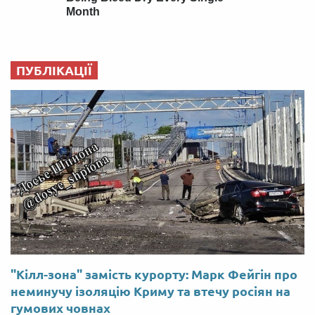
ПУБЛІКАЦІЇ
"Кілл-зона" замість курорту: Марк Фейгін про
неминучу ізоляцію Криму та втечу росіян на
гумових човнах