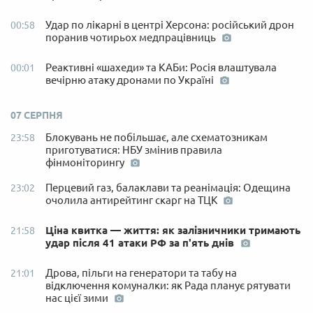
Удар по лікарні в центрі Херсона: російський дрон
00:58
поранив чотирьох медпрацівниць
Реактивні «шахеди» та КАБи: Росія влаштувала
00:01
вечірню атаку дронами по Україні
07 СЕРПНЯ
Блокувань не побільшає, але схематозникам
23:58
приготуватися: НБУ змінив правила
фінмоніторингу
Перцевий газ, балаклави та реанімація: Одещина
23:02
очолила антирейтинг скарг на ТЦК
Ціна квитка — життя: як залізничники тримають
21:58
удар після 41 атаки РФ за п'ять днів
Дрова, пільги на генератори та табу на
21:01
відключення комуналки: як Рада планує рятувати
нас цієї зими