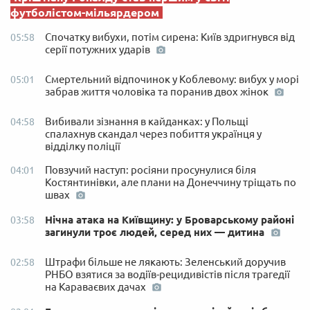
футболістом-мільярдером
Спочатку вибухи, потім сирена: Київ здригнувся від
05:58
серії потужних ударів
Смертельний відпочинок у Коблевому: вибух у морі
05:01
забрав життя чоловіка та поранив двох жінок
Вибивали зізнання в кайданках: у Польщі
04:58
спалахнув скандал через побиття українця у
відділку поліції
Повзучий наступ: росіяни просунулися біля
04:01
Костянтинівки, але плани на Донеччину тріщать по
швах
Нічна атака на Київщину: у Броварському районі
03:58
загинули троє людей, серед них — дитина
Штрафи більше не лякають: Зеленський доручив
02:58
РНБО взятися за водіїв-рецидивістів після трагедії
на Караваєвих дачах