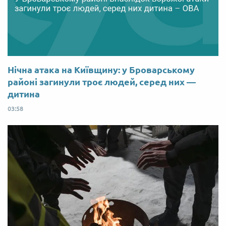
Нічна атака на Київщину: у Броварському
районі загинули троє людей, серед них —
дитина
03:58