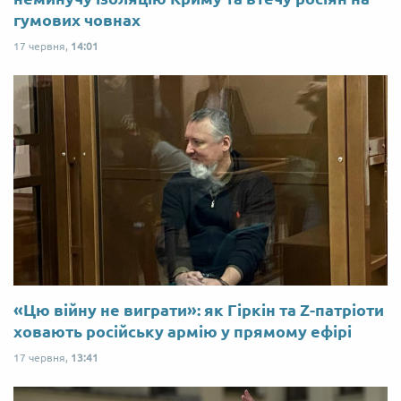
гумових човнах
17 червня,
14:01
«Цю війну не виграти»: як Гіркін та Z-патріоти
ховають російську армію у прямому ефірі
17 червня,
13:41