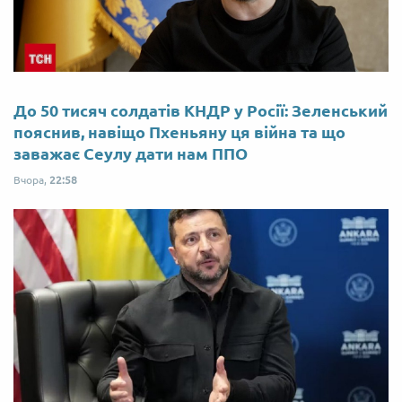
До 50 тисяч солдатів КНДР у Росії: Зеленський
пояснив, навіщо Пхеньяну ця війна та що
заважає Сеулу дати нам ППО
Вчора,
22:58