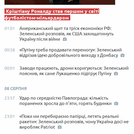
Кріштіану Роналду став першим у світі
футболістом-мільярдером
Американський щит та тріск економіки РФ:
01:01
Зеленський розповів, як США захищатимуть
Україну після війни
«Путіну треба продавати перемогу»: Зеленський
00:58
відрізав ідею добровільного виходу з Донбасу
Заводи працюють, дрони коригуються: Зеленський
00:01
пояснив, як саме Лукашенко підігрує Путіну
08 СЕРПНЯ
Удар по середмістю Павлограда: кількість
23:57
поранених зросла до п'яти, горять будинки
«Поки ми перебираємо папірці, летять реальні
23:01
ракети»: Зеленський розповів, чому Україна досі не
виробляє Patriot