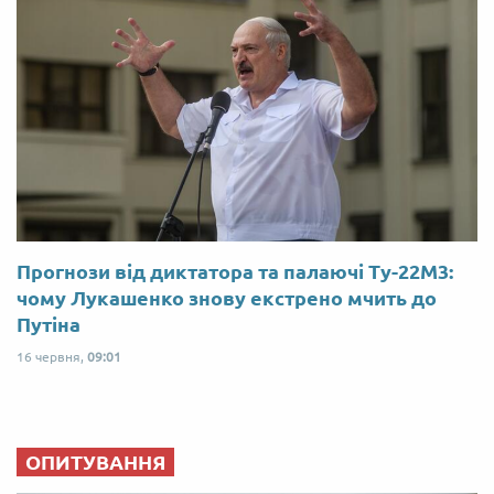
Прогнози від диктатора та палаючі Ту-22М3:
чому Лукашенко знову екстрено мчить до
Путіна
16 червня,
09:01
ОПИТУВАННЯ