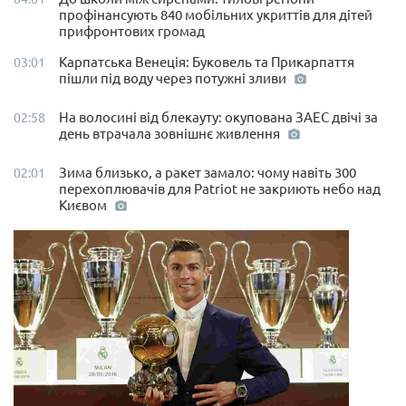
профінансують 840 мобільних укриттів для дітей
прифронтових громад
Карпатська Венеція: Буковель та Прикарпаття
03:01
пішли під воду через потужні зливи
На волосині від блекауту: окупована ЗАЕС двічі за
02:58
день втрачала зовнішнє живлення
Зима близько, а ракет замало: чому навіть 300
02:01
перехоплювачів для Patriot не закриють небо над
Києвом