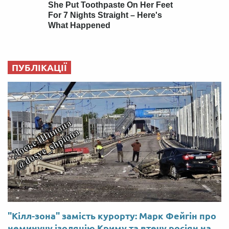
ПУБЛІКАЦІЇ
"Кілл-зона" замість курорту: Марк Фейгін про
неминучу ізоляцію Криму та втечу росіян на