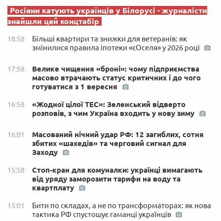
Росіяни катують українців у Білорусі - журналісти
знайшли цей концтабір
Більші квартири та знижки для ветеранів: як
18:58
змінилися правила іпотеки «єОселя» у 2026 році
Велике чищення «броні»: чому підприємства
17:58
масово втрачають статус критичних і до чого
готуватися з 1 вересня
«Жодної цілої ТЕС»: Зеленський відверто
16:58
розповів, з чим Україна входить у нову зиму
Масований нічний удар РФ: 12 загиблих, сотня
16:01
збитих «шахедів» та черговий сигнал для
Заходу
Стоп-кран для комуналки: українці вимагають
15:58
від уряду заморозити тарифи на воду та
квартплату
Бити по складах, а не по трансформаторах: як нова
15:01
тактика РФ спустошує гаманці українців