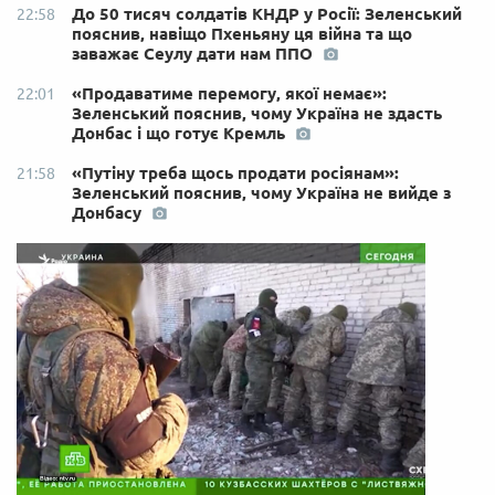
До 50 тисяч солдатів КНДР у Росії: Зеленський
22:58
пояснив, навіщо Пхеньяну ця війна та що
заважає Сеулу дати нам ППО
«Продаватиме перемогу, якої немає»:
22:01
Зеленський пояснив, чому Україна не здасть
Донбас і що готує Кремль
«Путіну треба щось продати росіянам»:
21:58
Зеленський пояснив, чому Україна не вийде з
Донбасу