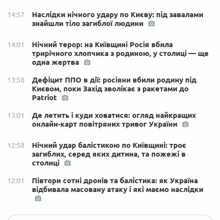
Наслідки нічного удару по Києву: під завалами
14:57
знайшли тіло загиблої людини
Нічний терор: на Київщині Росія вбила
14:01
трирічного хлопчика з родиною, у столиці — ще
одна жертва
Дефіцит ППО в дії: росіяни вбили родину під
13:58
Києвом, поки Захід зволікає з ракетами до
Patriot
Де летить і куди ховатися: огляд найкращих
13:01
онлайн-карт повітряних тривог України
Нічний удар балістикою по Київщині: троє
12:58
загиблих, серед яких дитина, та пожежі в
столиці
Півтори сотні дронів та балістика: як Україна
12:01
відбивала масовану атаку і які маємо наслідки