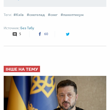
Київ
снегопад
снег
паноптикум
Без Табу
5
60
ІНШЕ НА ТЕМУ