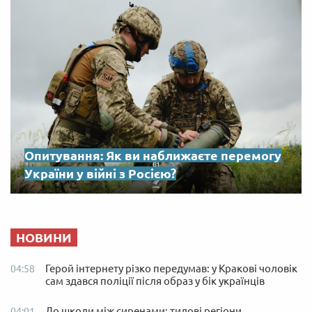
Опитування: Як ви наближаєте перемогу
України у війні з Росією?
НОВИНИ
Герой інтернету різко передумав: у Кракові чоловік
04:58
сам здався поліції після образ у бік українців
До школи між сиренами: тилові регіони
04:01