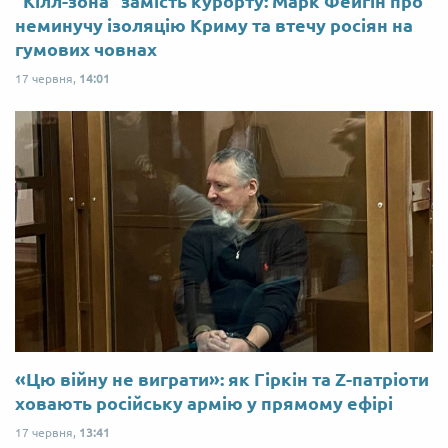
"Кілл-зона" замість курорту: Марк Фейгін про
неминучу ізоляцію Криму та втечу росіян на
гумових човнах
17 червня,
14:01
«Цю війну не виграти»: як Гіркін та Z-патріоти
ховають російську армію у прямому ефірі
17 червня,
13:41