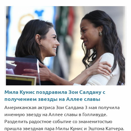
Мила Кунис поздравила Зои Салдану с
получением звезды на Аллее славы
Американская актриса Зои Салдана 3 мая получила
именную звезду на Аллее славы в Голливуде.
Разделить радостное событие со знаменитостью
пришла звездная пара Милы Кунис и Эштона Катчера.