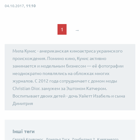
04.10.2017,
11:10
1
→
Мила Кунис - американская киноактриса украинского
происхождения. Помимо кино, Кунис активно
занимается и модельным бизнесом — её фотографии
неоднократно появлялись на обложках многих
журналов. С 2012 года сотрудничает с домом моды
Christian Dior. замужем за Эштоном Катчером.
Воспитывает двоих детей - дочь Уайетт Изабель и сына
Димитрия
Інші теги
Сергей Кривонос,
Дональд Туск,
Zомбилэнд 2,
Киевэнерго,