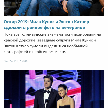
Оскар 2019: Мила Кунис и Эштон Катчер
сделали странное фото на вечеринке
Пока все голливудские знаменитости позировали на
красной дорожке, звездные супруги Мила Кунис и
Эштон Катчер сумели выделиться необычной
фотографией в необычном месте.
26.02.2019,
10:45