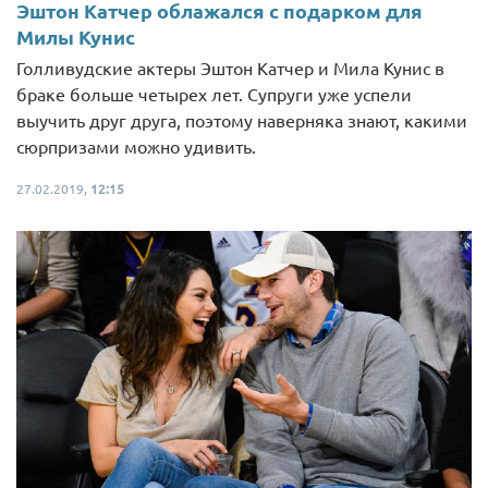
Эштон Катчер облажался с подарком для
Милы Кунис
Голливудские актеры Эштон Катчер и Мила Кунис в
браке больше четырех лет. Супруги уже успели
выучить друг друга, поэтому наверняка знают, какими
сюрпризами можно удивить.
27.02.2019,
12:15