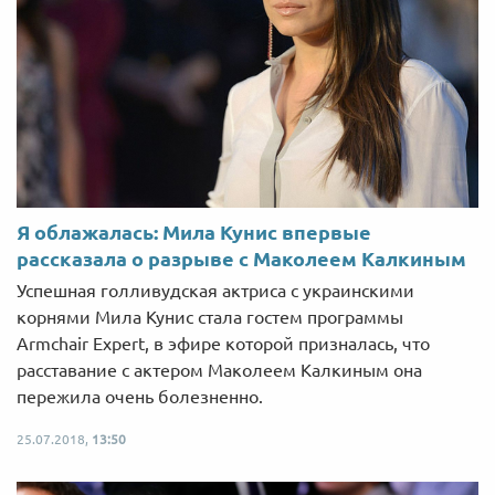
Я облажалась: Мила Кунис впервые
рассказала о разрыве с Маколеем Калкиным
Успешная голливудская актриса с украинскими
корнями Мила Кунис стала гостем программы
Armchair Expert, в эфире которой призналась, что
расставание с актером Маколеем Калкиным она
пережила очень болезненно.
25.07.2018,
13:50