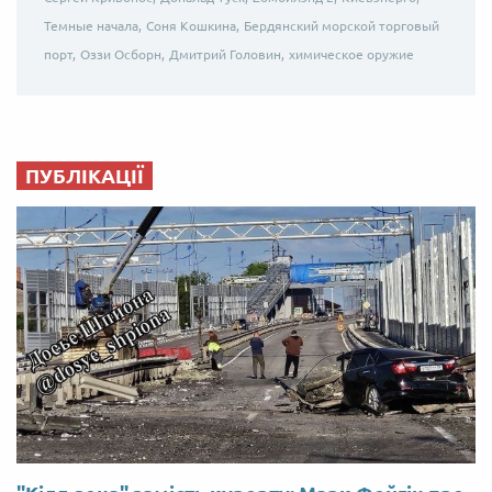
Темные начала,
Соня Кошкина,
Бердянский морской торговый
порт,
Оззи Осборн,
Дмитрий Головин,
химическое оружие
ПУБЛІКАЦІЇ