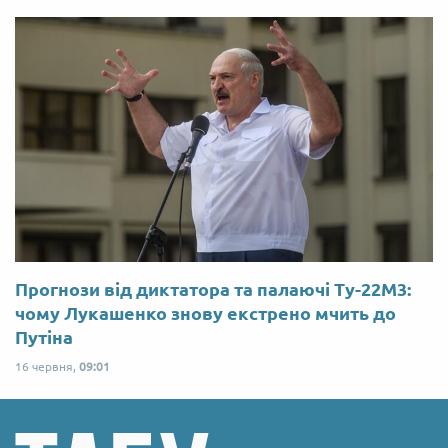
Прогнози від диктатора та палаючі Ту-22М3:
чому Лукашенко знову екстрено мчить до
Путіна
16 червня,
09:01