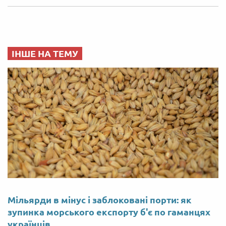
ІНШЕ НА ТЕМУ
Мільярди в мінус і заблоковані порти: як
зупинка морського експорту б'є по гаманцях
українців