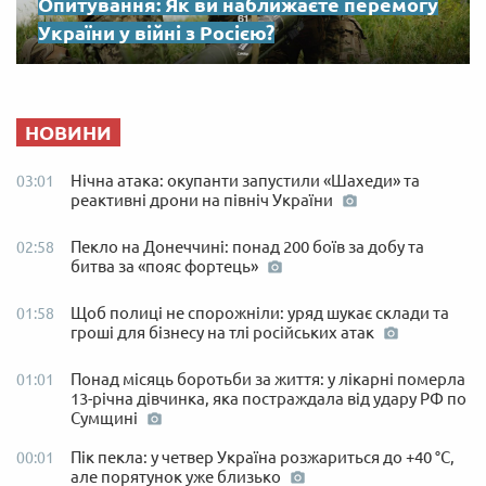
Опитування: Як ви наближаєте перемогу
України у війні з Росією?
НОВИНИ
Нічна атака: окупанти запустили «Шахеди» та
03:01
реактивні дрони на північ України
Пекло на Донеччині: понад 200 боїв за добу та
02:58
битва за «пояс фортець»
Щоб полиці не спорожніли: уряд шукає склади та
01:58
гроші для бізнесу на тлі російських атак
Понад місяць боротьби за життя: у лікарні померла
01:01
13-річна дівчинка, яка постраждала від удару РФ по
Сумщині
Пік пекла: у четвер Україна розжариться до +40 °C,
00:01
але порятунок уже близько