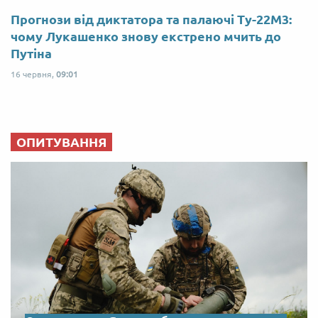
Прогнози від диктатора та палаючі Ту-22М3:
чому Лукашенко знову екстрено мчить до
Путіна
16 червня,
09:01
ОПИТУВАННЯ