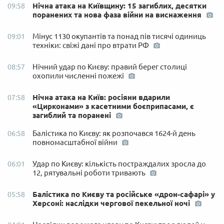
Нічна атака на Київщину: 15 загиблих, десятки
09:58
поранених та нова фаза війни на виснаження
Мінус 1130 окупантів та понад пів тисячі одиниць
09:01
техніки: свіжі дані про втрати РФ
Нічний удар по Києву: правий берег столиці
08:57
охопили численні пожежі
Нічна атака на Київ: росіяни вдарили
07:58
«Цирконами» з касетними боєприпасами, є
загиблий та поранені
Балістика по Києву: як розпочався 1624-й день
06:58
повномасштабної війни
Удар по Києву: кількість постраждалих зросла до
06:01
12, рятувальні роботи тривають
Балістика по Києву та російське «дрон-сафарі» у
05:58
Херсоні: наслідки чергової пекельної ночі