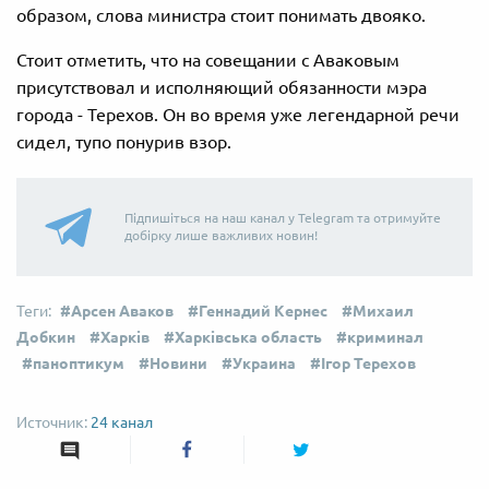
образом, слова министра стоит понимать двояко.
Стоит отметить, что на совещании с Аваковым
присутствовал и исполняющий обязанности мэра
города - Терехов. Он во время уже легендарной речи
сидел, тупо понурив взор.
Підпишіться на наш канал у Telegram та отримуйте
добірку лише важливих новин!
Арсен Аваков
Геннадий Кернес
Михаил
Добкин
Харків
Харківська область
криминал
паноптикум
Новини
Украина
Ігор Терехов
24 канал