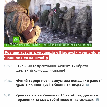
Росіяни катують українців у Білорусі - журналісти
знайшли цей концтабір
Стильний та практичний акцент: як обрати
12:57
ідеальний комод для спальні
Нічний терор: Росія випустила понад 140 ракет і
10:58
дронів по Київщині, вбивши 15 людей
Кривава ніч на Київщині: 14 загиблих, десятки
10:01
поранених та масштабні пожежі на складах