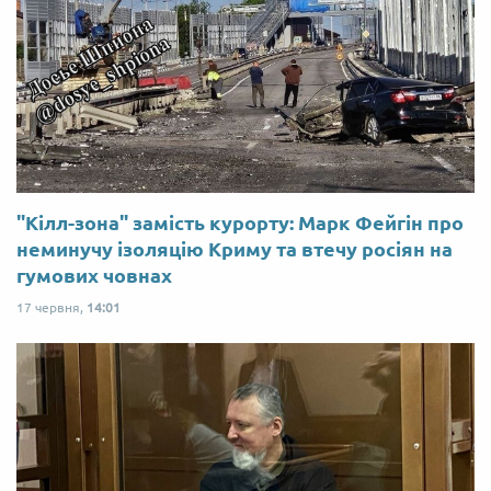
"Кілл-зона" замість курорту: Марк Фейгін про
неминучу ізоляцію Криму та втечу росіян на
гумових човнах
17 червня,
14:01