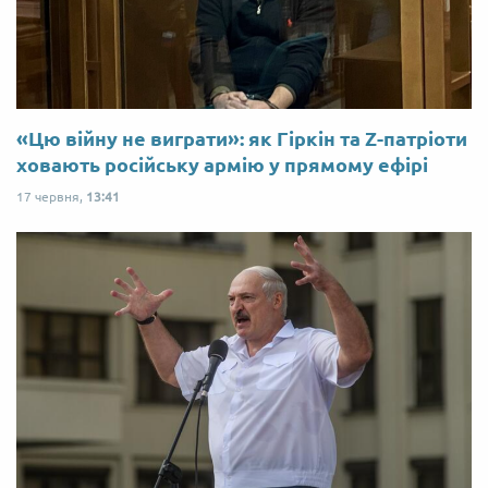
«Цю війну не виграти»: як Гіркін та Z-патріоти
ховають російську армію у прямому ефірі
17 червня,
13:41