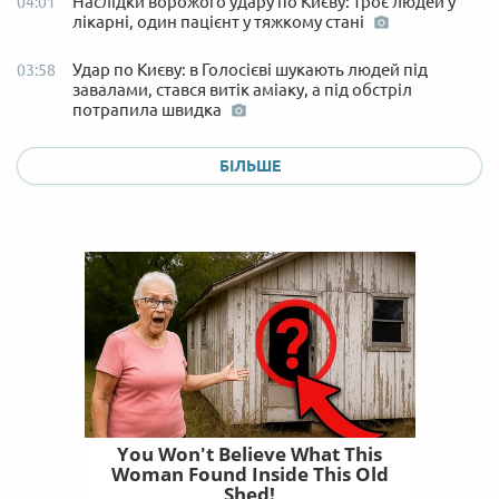
Наслідки ворожого удару по Києву: троє людей у
04:01
лікарні, один пацієнт у тяжкому стані
Удар по Києву: в Голосієві шукають людей під
03:58
завалами, стався витік аміаку, а під обстріл
потрапила швидка
БІЛЬШЕ
You Won't Believe What This
Woman Found Inside This Old
Shed!