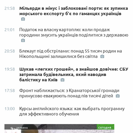
Мільярди в мінус і заблоковані порти: як зупинка
21:58
морського експорту б'є по гаманцях українців
Податок на власну картоплю: коли продаж
21:01
городини змусить українців поділитися з державою
Блекаут під обстрілами: понад 55 тисяч родин на
20:58
Нікопольщині залишилися без світла
Шукав «легких грошей», а знайшов довічне: СБУ
19:58
затримала будівельника, який наводив
балістику на Київ
Фронт наближається: з Краматорської громади
17:58
примусово евакуюють понад пів тисячі дітей
Курсы английского языка: как выбрать программу
13:00
для эффективного обучения