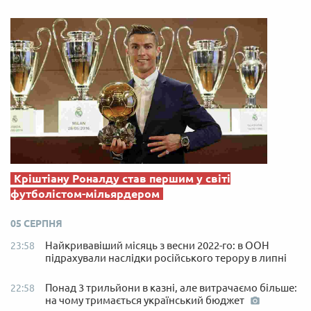
Кріштіану Роналду став першим у світі
футболістом-мільярдером
05 СЕРПНЯ
Найкривавіший місяць з весни 2022-го: в ООН
23:58
підрахували наслідки російського терору в липні
Понад 3 трильйони в казні, але витрачаємо більше:
22:58
на чому тримається український бюджет