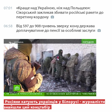
«Краще над Україною, ніж над Польщею»:
07:01
Сікорський закликав збивати російські ракети до
перетину кордону
Від 597 до 908 гривень зверху: кому держава
06:58
доплачуватиме до пенсії за особливі заслуги
Росіяни катують українців у Білорусі - журналісти
знайшли цей концтабір