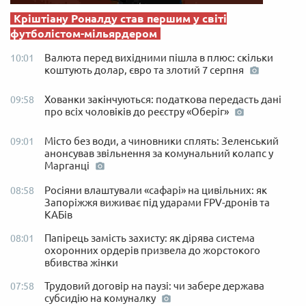
Кріштіану Роналду став першим у світі
футболістом-мільярдером
Валюта перед вихідними пішла в плюс: скільки
10:01
коштують долар, євро та злотий 7 серпня
Хованки закінчуються: податкова передасть дані
09:58
про всіх чоловіків до реєстру «Оберіг»
Місто без води, а чиновники сплять: Зеленський
09:01
анонсував звільнення за комунальний колапс у
Марганці
Росіяни влаштували «сафарі» на цивільних: як
08:58
Запоріжжя виживає під ударами FPV-дронів та
КАБів
Папірець замість захисту: як дірява система
08:01
охоронних ордерів призвела до жорстокого
вбивства жінки
Трудовий договір на паузі: чи забере держава
07:58
субсидію на комуналку