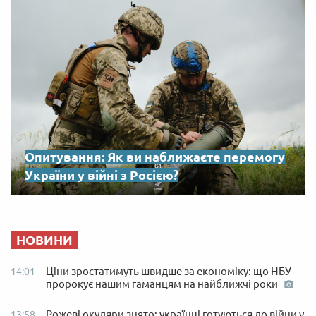
Опитування: Як ви наближаєте перемогу
України у війні з Росією?
НОВИНИ
Ціни зростатимуть швидше за економіку: що НБУ
14:01
пророкує нашим гаманцям на найближчі роки
Рожеві окуляри знято: українці готуються до війни у
13:58