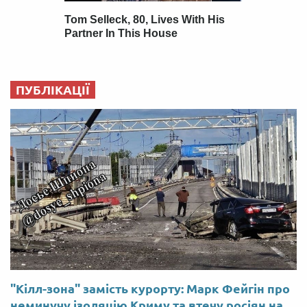
ПУБЛІКАЦІЇ
"Кілл-зона" замість курорту: Марк Фейгін про
неминучу ізоляцію Криму та втечу росіян на