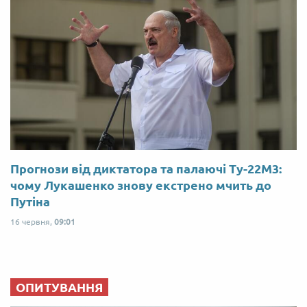
Прогнози від диктатора та палаючі Ту-22М3:
чому Лукашенко знову екстрено мчить до
Путіна
16 червня,
09:01
ОПИТУВАННЯ