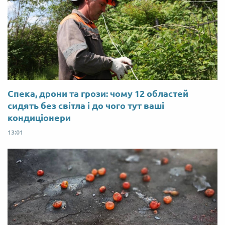
Спека, дрони та грози: чому 12 областей
сидять без світла і до чого тут ваші
кондиціонери
13:01