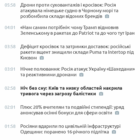
Дрони проти суховантажів і кросівок: Росія
05:58
атакувала німецьке судно в Чорному морі та
розбомбила склади відомих брендів
«Нам самим потрібні»: чому Трамп відмовив
04:01
Зеленському в ракетах до Patriot та до чого тут Іран
Дефіцит кросівок та затримки доставок: російські
03:58
ракети вщент знищили склади Puma та Intertop під
Києвом
Нічне полювання: Росія атакує Україну «Шахедами»
03:01
та реактивними дронами
Ніч без сну: Київ та низку областей накрила
02:58
тривога через загрозу балістики
Плюс 20% вчителям та подвійні стипендії: уряд
02:01
анонсував осінні бонуси для сфери освіти
Росіяни вдарили по цивільній інфраструктурі
01:58
Одещини: поранено 16-річного підлітка