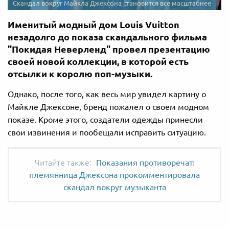
Скандал вокруг Майкла Джексона становится все масштабнее
Именитый модный дом Louis Vuitton
незадолго до показа скандального фильма
"Покидая Неверленд" провел презентацию
своей новой коллекции, в которой есть
отсылки к королю поп-музыки.
Однако, после того, как весь мир увидел картину о
Майкле Джексоне, бренд пожалел о своем модном
показе. Кроме этого, создатели одежды принесли
свои извинения и пообещали исправить ситуацию.
Показания противоречат:
племянница Джексона прокомментировала
скандал вокруг музыканта