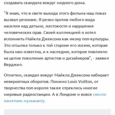
создавать скандала вокруг модного дома.
"Я знаю, что в свете выхода этого фильма наш показ
вызвал резонанс. Я резко против любого вида
насилия над детьми, жестокости и нарушения
человеческих прав. Своей коллекцией я хотел
вспомнить Майкла Джексона как икону поп-культуры.
Это отсылка только к той стороне его жизни, которая
была нам известна, и к наследию, которое повлияло
на целое поколение артистов и дизайнеров", - заявил
Верджил.
Отметим, скандал вокруг Майкла Джексона набирает
невероятных оборотов. Помимо Louis Vuitton, от
творчества поп-короля также отреклись многие
мировые радиостанции. А в Лондоне и вовсе
снесли
памятник музыканту.