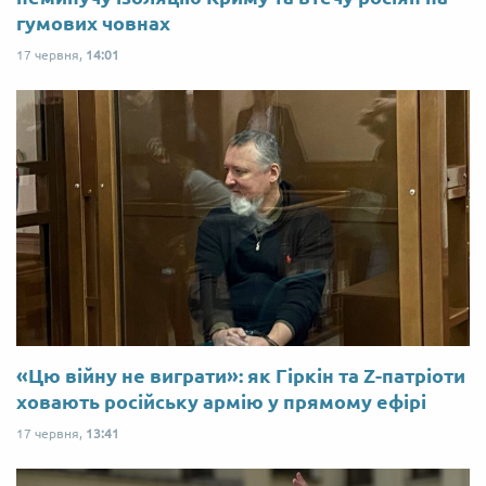
гумових човнах
17 червня,
14:01
«Цю війну не виграти»: як Гіркін та Z-патріоти
ховають російську армію у прямому ефірі
17 червня,
13:41