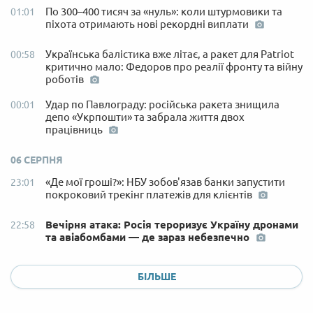
По 300–400 тисяч за «нуль»: коли штурмовики та
01:01
піхота отримають нові рекордні виплати
Українська балістика вже літає, а ракет для Patriot
00:58
критично мало: Федоров про реалії фронту та війну
роботів
Удар по Павлограду: російська ракета знищила
00:01
депо «Укрпошти» та забрала життя двох
працівниць
06 СЕРПНЯ
«Де мої гроші?»: НБУ зобов'язав банки запустити
23:01
покроковий трекінг платежів для клієнтів
Вечірня атака: Росія тероризує Україну дронами
22:58
та авіабомбами — де зараз небезпечно
БІЛЬШЕ