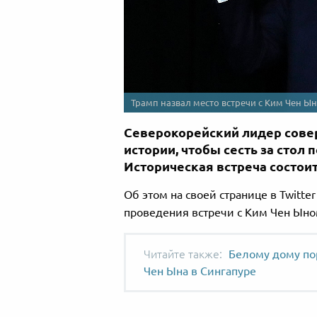
Трамп назвал место встречи с Ким Чен Ы
Северокорейский лидер сове
истории, чтобы сесть за стол
Историческая встреча состоит
Об этом на своей странице в Twitte
проведения встречи с Ким Чен Ыно
Белому дому пор
Чен Ына в Сингапуре