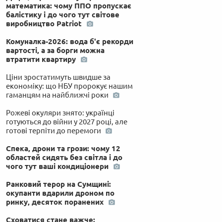
математика: чому ППО пропускає
балістику і до чого тут світове
виробництво Patriot
Комуналка-2026: вода б'є рекорди
вартості, а за борги можна
втратити квартиру
Ціни зростатимуть швидше за
економіку: що НБУ пророкує нашим
гаманцям на найближчі роки
Рожеві окуляри знято: українці
готуються до війни у 2027 році, але
готові терпіти до перемоги
Спека, дрони та грози: чому 12
областей сидять без світла і до
чого тут ваші кондиціонери
Ранковий терор на Сумщині:
окупанти вдарили дроном по
ринку, десяток поранених
Сховатися стане важче: