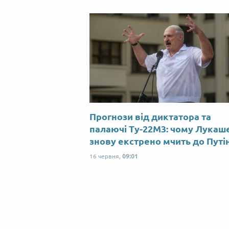
Прогнози від диктатора та
палаючі Ту-22М3: чому Лукаш
знову екстрено мчить до Путі
16 червня,
09:01