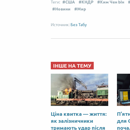
США
КНДР
Ким Чен Ын
Новини
Мир
Без Табу
ІНШЕ НА ТЕМУ
Ціна квитка — життя:
П'ят
як залізничники
для 
тримають удар після
поча