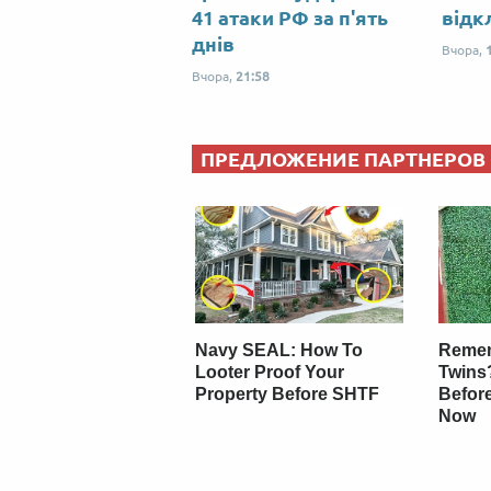
41 атаки РФ за п'ять
відк
днів
Вчора,
Вчора,
21:58
ПРЕДЛОЖЕНИЕ ПАРТНЕРОВ
Navy SEAL: How To
Remem
Looter Proof Your
Twins
Property Before SHTF
Befor
Now