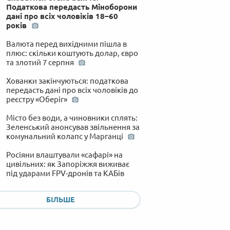
Податкова передасть Міноборони
дані про всіх чоловіків 18–60
років
Валюта перед вихідними пішла в
плюс: скільки коштують долар, євро
та злотий 7 серпня
Хованки закінчуються: податкова
передасть дані про всіх чоловіків до
реєстру «Оберіг»
Місто без води, а чиновники сплять:
Зеленський анонсував звільнення за
комунальний колапс у Марганці
Росіяни влаштували «сафарі» на
цивільних: як Запоріжжя виживає
під ударами FPV-дронів та КАБів
Папірець замість захисту: як дірява
система охоронних ордерів
БІЛЬШЕ
призвела до жорстокого вбивства
жінки