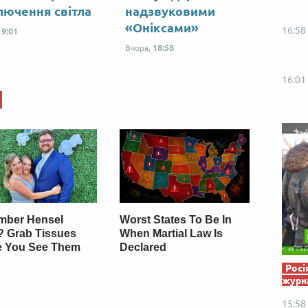
Від пацанки до панянки
Топ-модель
лючення світла
надзвуковими
«Оніксами»
16:58
19:01
Вчора,
18:58
16:01
ber Hensel
Worst States To Be In
? Grab Tissues
When Martial Law Is
e You See Them
Declared
Росі
журна
15:58