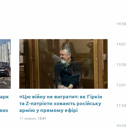
14:58
14:01
13:58
13:01
Марк
«Цю війну не виграти»: як Гіркін
ю
та Z-патріоти ховають російську
11:58
ових
армію у прямому ефірі
17 червня,
13:41
10:58