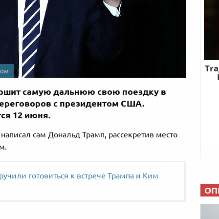
ном
ршит самую дальнюю свою поездку в
 переговоров с президентом США.
ся 12 июня.
r написал сам Дональд Трамп, рассекретив место
м.
учили готовиться к встрече Трампа и Ким
ОП