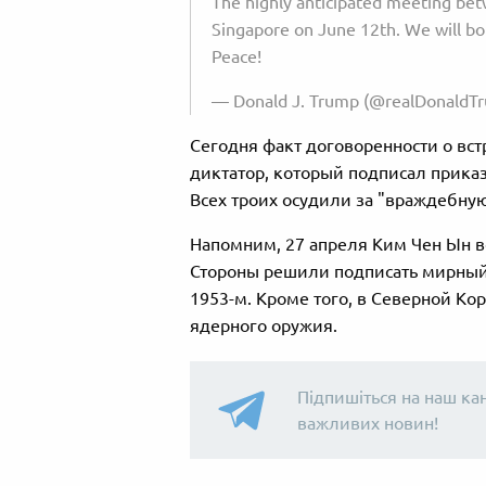
The highly anticipated meeting bet
Singapore on June 12th. We will bo
Peace!
— Donald J. Trump (@realDonaldT
Сегодня факт договоренности о вс
диктатор, который подписал прика
Всех троих осудили за "враждебну
Напомним, 27 апреля Ким Чен Ын в
Стороны решили подписать мирный
1953-м. Кроме того, в Северной Ко
ядерного оружия.
Підпишіться на наш ка
важливих новин!