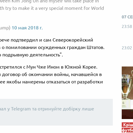
ween Kim Jong Un and myself will take place in
th try to make it a very special moment for World
07 С
23:58
rump)
10 мая 2018 г.
трече подтвердил и сам Северокорейский
з о помиловании осужденных граждан Штатов.
23:02
ю подрывную деятельность".
стретился с Мун Чже Ином в Южной Корее.
 договор об окончании войны, начавшейся в
рее якобы намерены отказаться от разработки
нал у Telegram та отримуйте добірку лише
Кріш
футб