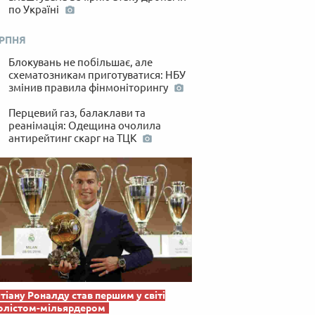
по Україні
ЕРПНЯ
Блокувань не побільшає, але
схематозникам приготуватися: НБУ
змінив правила фінмоніторингу
Перцевий газ, балаклави та
реанімація: Одещина очолила
антирейтинг скарг на ТЦК
тіану Роналду став першим у світі
олістом-мільярдером