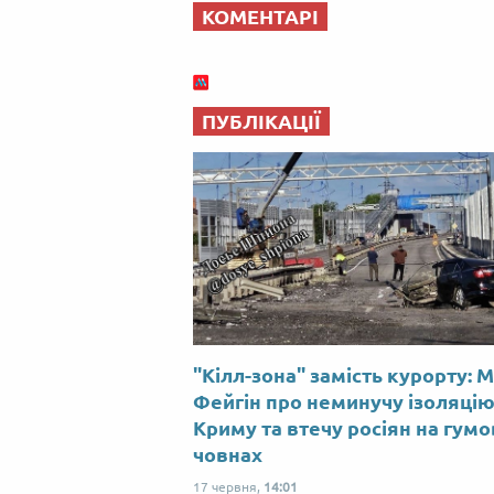
КОМЕНТАРІ
ПУБЛІКАЦІЇ
"Кілл-зона" замість курорту: 
Фейгін про неминучу ізоляці
Криму та втечу росіян на гум
човнах
17 червня,
14:01