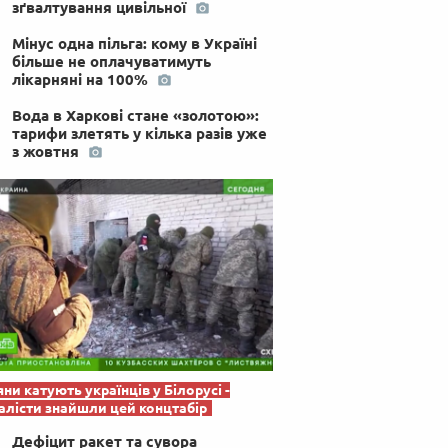
зґвалтування цивільної
 по-українськи
Мінус одна пільга: кому в Україні
більше не оплачуватимуть
лікарняні на 100%
Вода в Харкові стане «золотою»:
тарифи злетять у кілька разів уже
з жовтня
яни катують українців у Білорусі -
лісти знайшли цей концтабір
Дефіцит ракет та сувора