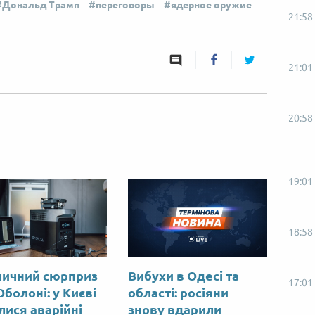
Дональд Трамп
переговоры
ядерное оружие
21:58
21:01
20:58
19:01
18:58
ничний сюрприз
Вибухи в Одесі та
17:01
Оболоні: у Києві
області: росіяни
лися аварійні
знову вдарили