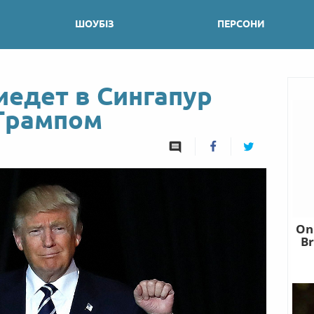
ШОУБІЗ
ПЕРСОНИ
иедет в Сингапур
 Трампом