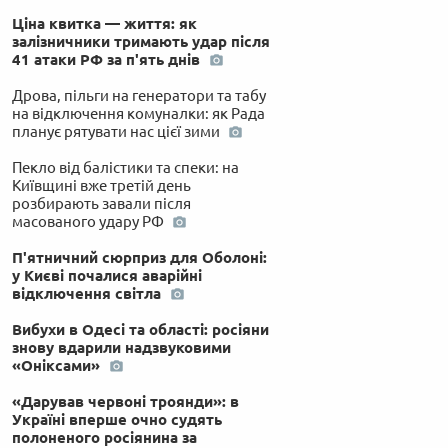
Ціна квитка — життя: як
залізничники тримають удар після
41 атаки РФ за п'ять днів
Дрова, пільги на генератори та табу
на відключення комуналки: як Рада
планує рятувати нас цієї зими
Пекло від балістики та спеки: на
Київщині вже третій день
розбирають завали після
масованого удару РФ
П'ятничний сюрприз для Оболоні:
у Києві почалися аварійні
відключення світла
Вибухи в Одесі та області: росіяни
знову вдарили надзвуковими
«Оніксами»
«Дарував червоні троянди»: в
Україні вперше очно судять
полоненого росіянина за