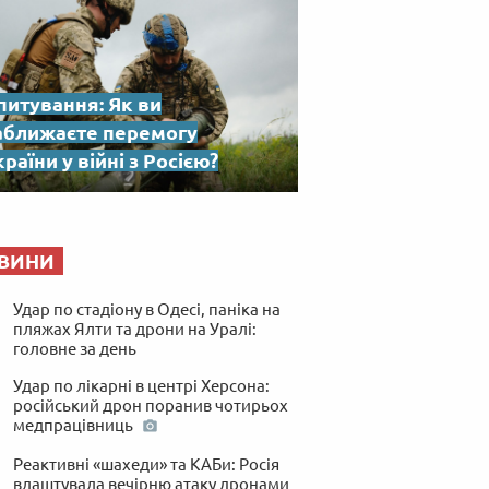
питування: Як ви
аближаєте перемогу
раїни у війні з Росією?
ВИНИ
Удар по стадіону в Одесі, паніка на
пляжах Ялти та дрони на Уралі:
головне за день
Удар по лікарні в центрі Херсона:
російський дрон поранив чотирьох
медпрацівниць
Реактивні «шахеди» та КАБи: Росія
влаштувала вечірню атаку дронами