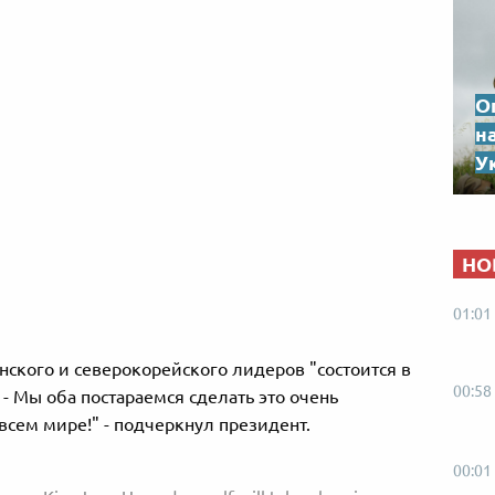
О
н
Ук
НО
01:01
ского и северокорейского лидеров "состоится в
00:58
 - Мы оба постараемся сделать это очень
сем мире!" - подчеркнул президент.
00:01