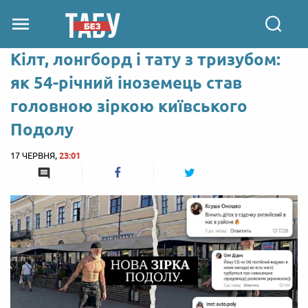
Кілт, лонгборд і тату з тризубом:
як 54-річний іноземець став
головною зіркою київського
Подолу
17 ЧЕРВНЯ,
23:01