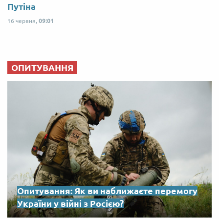
Путіна
16 червня,
09:01
ОПИТУВАННЯ
Опитування: Як ви наближаєте перемогу
України у війні з Росією?