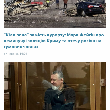
"Кілл-зона" замість курорту: Марк Фейгін про
неминучу ізоляцію Криму та втечу росіян на
гумових човнах
17 червня,
14:01