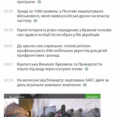
програми
Зрада за 1500 гривень: у Полтаві заарештували
05:58
військового, який навів російські дрони на власну
частину
Герой інтернету різко передумав: у Кракові чоловік
04:58
сам здався поліції після образ у бік українців
До школи між сиренами: тилові регіони
04:01
профінансують 840 мобільних укриттів для дітей
прифронтових громад
Карпатська Венеція: Буковель та Прикарпаття
03:01
пішли під воду через потужні зливи
На волосині від блекауту: окупована ЗАЕС двічі за
02:58
день втрачала зовнішнє живлення