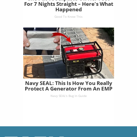
For 7 Nights Straight – Here's What
Happened
Good To Know This
Navy SEAL: This Is How You Really
Protect A Generator From An EMP
Navy SEAL's Bug In Guide