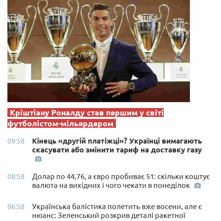
Кріштіану Роналду став першим у світі
футболістом-мільярдером
Кінець «другій платіжці»? Українці вимагають
09:58
скасувати або змінити тариф на доставку газу
Долар по 44,76, а євро пробиває 51: скільки коштує
08:58
валюта на вихідних і чого чекати в понеділок
Українська балістика полетить вже восени, але є
06:58
нюанс: Зеленський розкрив деталі ракетної