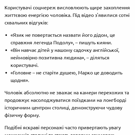
Користувачі соцмереж висловлюють щире захоплення
життєвою енергією чоловіка. Під відео з'явилися сотні
схвальних відгуків:
«Язик не повертається назвати його дідом, це
справжня легенда Подолу», – пишуть кияни.
«Він навчає дітей у нашому садочку англійської,
неймовірно позитивна людина», – діляться
користувачі.
«Головне – не старіти душею, Марко це доводить
щодня».
Чоловік абсолютно не зважає на камери перехожих та
продовжує насолоджуватися поїздками на лонгборді
історичним центром столиці, демонструючи чудову
фізичну форму.
Подібні яскраві персонажі часто привертають увагу
мешканців столиці та стають героями соцмереж,