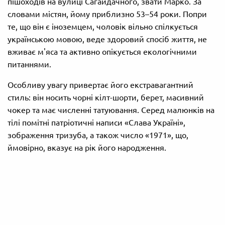
пішоходів на вулиці Сагайдачного, звати Марко. За
словами містян, йому приблизно 53–54 роки. Попри
те, що він є іноземцем, чоловік вільно спілкується
українською мовою, веде здоровий спосіб життя, не
вживає м'яса та активно опікується екологічними
питаннями.
Особливу увагу привертає його екстравагантний
стиль: він носить чорні кілт-шорти, берет, масивний
чокер та має численні татуювання. Серед малюнків на
тілі помітні патріотичні написи «Слава Україні»,
зображення тризуба, а також число «1971», що,
ймовірно, вказує на рік його народження.