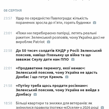
08 СЕРПНЯ
Удар по середмістю Павлограда: кількість
23:57
поранених зросла до п'яти, горять будинки
«Поки ми перебираємо папірці, летять реальні
23:01
ракети»: Зеленський розповів, чому Україна досі не
виробляє Patriot
До 50 тисяч солдатів КНДР у Росії: Зеленський
22:58
пояснив, навіщо Пхеньяну ця війна та що
заважає Сеулу дати нам ППО
«Продаватиме перемогу, якої немає»:
22:01
Зеленський пояснив, чому Україна не здасть
Донбас і що готує Кремль
«Путіну треба щось продати росіянам»:
21:58
Зеленський пояснив, чому Україна не вийде з
Донбасу
Більші квартири та знижки для ветеранів: як
18:58
змінилися правила іпотеки «єОселя» у 2026 році