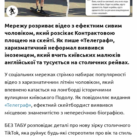
Мережу розриває відео з ефектним сивим
чоловіком, який розсікає Контрактовою
площею на скейті. Як пише «Телеграф»,
харизматичний неформал виявився
іноземцем, який вчить київських малюків
англійської та тусується на столичних рейвах.
У соціальних мережах стрімко набирає популярності
відео з харизматичним літнім чоловіком, який
впевнено катається на лонгборді історичними
вулицями київського Подолу. Як повідомляє видання
«Телеграф»
, ефектний скейтбордист виявився
місцевою знаменитістю з непересічною біографією.
БЕЗ ТАБУ розповідає деталі про нову зірку столичного
TikTok, яка руйнує будь-які стереотипи про вік та стиль