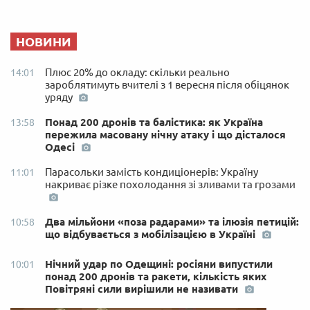
НОВИНИ
Плюс 20% до окладу: скільки реально
14:01
зароблятимуть вчителі з 1 вересня після обіцянок
уряду
Понад 200 дронів та балістика: як Україна
13:58
пережила масовану нічну атаку і що дісталося
Одесі
Парасольки замість кондиціонерів: Україну
11:01
накриває різке похолодання зі зливами та грозами
Два мільйони «поза радарами» та ілюзія петицій:
10:58
що відбувається з мобілізацією в Україні
Нічний удар по Одещині: росіяни випустили
10:01
понад 200 дронів та ракети, кількість яких
Повітряні сили вирішили не називати