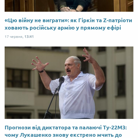
«Цю війну не виграти»: як Гіркін та Z-патріоти
ховають російську армію у прямому ефірі
17 червня,
13:41
Прогнози від диктатора та палаючі Ту-22М3:
чому Лукашенко знову екстрено мчить до