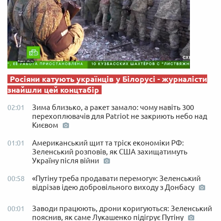
Росіяни катують українців у Білорусі - журналісти
знайшли цей концтабір
Зима близько, а ракет замало: чому навіть 300
02:01
перехоплювачів для Patriot не закриють небо над
Києвом
Американський щит та тріск економіки РФ:
01:01
Зеленський розповів, як США захищатимуть
Україну після війни
«Путіну треба продавати перемогу»: Зеленський
00:58
відрізав ідею добровільного виходу з Донбасу
Заводи працюють, дрони коригуються: Зеленський
00:01
пояснив, як саме Лукашенко підігрує Путіну