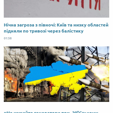
Нічна загроза з півночі: Київ та низку областей
підняли по тривозі через балістику
01:58
«Не шукайте генератори при -20°C»: чому