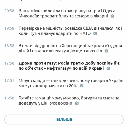
Вантажівка вилетіла на зустрічну на трасі Одеса-
20:58
Миколаїв: троє загиблих та семеро в лікарні
Перевірка на міцність: розвідка США дізналася, як і
19:58
коли Путін планує вдарити по НАТО
Втекти від дронів: на Херсонщині закрили в'їзд для
18:58
дітей і оголосили евакуацію ще з двох сіл
Дрони проти газу: Росія третю добу поспіль б'є
17:58
по об'єктах «Нафтогазу» по всій Україні
Мінус склади — плюс до чека: чому товари в Україні
17:01
можуть подорожчати на 20%
Готуйте гаманці: чому молоко, йогурти та сметана
16:58
додадуть у ціні вже восени
БІЛЬШЕ