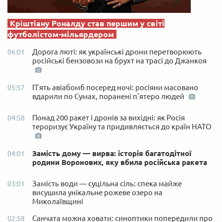
Кріштіану Роналду став першим у світі
футболістом-мільярдером
Дорога люті: як українські дрони перетворюють
06:01
російські бензовози на брухт на трасі до Джанкоя
П'ять авіабомб посеред ночі: росіяни масовано
05:57
вдарили по Сумах, поранені п'ятеро людей
Понад 200 ракет і дронів за вихідні: як Росія
04:58
тероризує Україну та придивляється до країн НАТО
Замість дому — вирва: історія багатодітної
04:01
родини Воронових, яку вбила російська ракета
Замість води — суцільна сіль: спека майже
03:01
висушила унікальне рожеве озеро на
Миколаївщині
Санчата можна ховати: синоптики попередили про
02:58