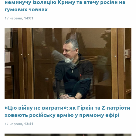
неминучу ізоляцію Криму та втечу росіян на
гумових човнах
17 червня,
14:01
«Цю війну не виграти»: як Гіркін та Z-патріоти
ховають російську армію у прямому ефірі
17 червня,
13:41