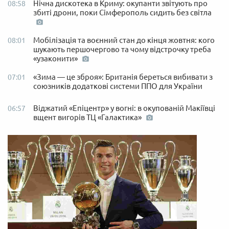
Нічна дискотека в Криму: окупанти звітують про
08:58
збиті дрони, поки Сімферополь сидить без світла
Мобілізація та воєнний стан до кінця жовтня: кого
08:01
шукають першочергово та чому відстрочку треба
«узаконити»
«Зима — це зброя»: Британія береться вибивати з
07:01
союзників додаткові системи ППО для України
Віджатий «Епіцентр» у вогні: в окупованій Макіївці
06:57
вщент вигорів ТЦ «Галактика»