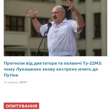
Прогнози від диктатора та палаючі Ту-22М3:
чому Лукашенко знову екстрено мчить до
Путіна
16 червня,
09:01
ОПИТУВАННЯ