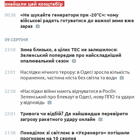
знайшли цей концтабір
«Не шукайте генератори при -20°C»: чому
00:58
військові радять готуватися до важкої зими вже
зараз
09 СЕРПНЯ
Зима близько, а цілих ТЕС не залишилося:
23:58
Зеленський попередив про найскладніший
опалювальний сезон
Наслідки нічного терору: в Одесі зросла кількість
23:01
поранених, частина міста без світла та води
«Наслідки війни мають відчуватися в Росії»:
22:58
Зеленський про блекаут в Одесі, нову ППО та удари
у відповідь
Тривога чи відбій? Де найшвидше перевірити
22:01
загрозу ракетного удару онлайн
Понеділок зі світлом: в «Укренерго» потішили
21:58
прогнозом на 10 серпня