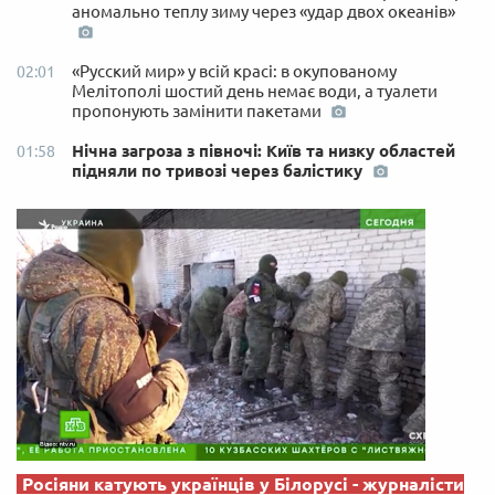
аномально теплу зиму через «удар двох океанів»
«Русский мир» у всій красі: в окупованому
02:01
Мелітополі шостий день немає води, а туалети
пропонують замінити пакетами
Нічна загроза з півночі: Київ та низку областей
01:58
підняли по тривозі через балістику
Росіяни катують українців у Білорусі - журналісти