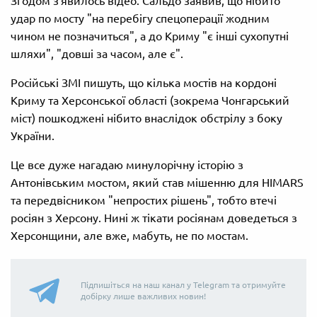
Згодом з'явилось відео. Сальдо заявив, що нібито
удар по мосту "на перебігу спецоперації жодним
чином не позначиться", а до Криму "є інші сухопутні
шляхи", "довші за часом, але є".
Російські ЗМІ пишуть, що кілька мостів на кордоні
Криму та Херсонської області (зокрема Чонгарський
міст) пошкоджені нібито внаслідок обстрілу з боку
України.
Це все дуже нагадаю минулорічну історію з
Антонівським мостом, який став мішенню для HIMARS
та передвісником "непростих рішень", тобто втечі
росіян з Херсону. Нині ж тікати росіянам доведеться з
Херсонщини, але вже, мабуть, не по мостам.
Підпишіться на наш канал у Telegram та отримуйте
добірку лише важливих новин!