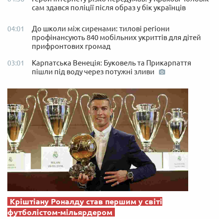
сам здався поліції після образ у бік українців
До школи між сиренами: тилові регіони
04:01
профінансують 840 мобільних укриттів для дітей
прифронтових громад
Карпатська Венеція: Буковель та Прикарпаття
03:01
пішли під воду через потужні зливи
Кріштіану Роналду став першим у світі
футболістом-мільярдером