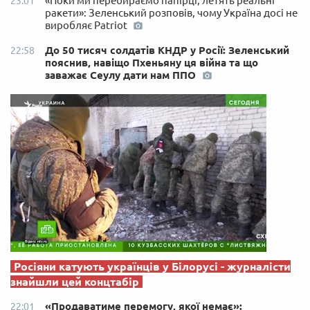
«Поки ми перебираємо папірці, летять реальні
23:01
ракети»: Зеленський розповів, чому Україна досі не
виробляє Patriot
До 50 тисяч солдатів КНДР у Росії: Зеленський
22:58
пояснив, навіщо Пхеньяну ця війна та що
заважає Сеулу дати нам ППО
Росіяни катують українців у Білорусі - журналісти
знайшли цей концтабір
«Продаватиме перемогу, якої немає»:
22:01