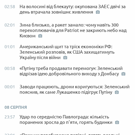
На волосині від блекауту: окупована ЗАЕС двічі за
02:58
день втрачала зовнішнє живлення
Зима близько, а ракет замало: чому навіть 300
02:01
перехоплювачів для Patriot не закриють небо над
Києвом
Американський щит та тріск економіки РФ:
01:01
Зеленський розповів, як США захищатимуть
Україну після війни
«Путіну треба продавати перемогу»: Зеленський
00:58
відрізав ідею добровільного виходу з Донбасу
Заводи працюють, дрони коригуються: Зеленський
00:01
пояснив, як саме Лукашенко підігрує Путіну
08 СЕРПНЯ
Удар по середмістю Павлограда: кількість
23:57
поранених зросла до п'яти, горять будинки