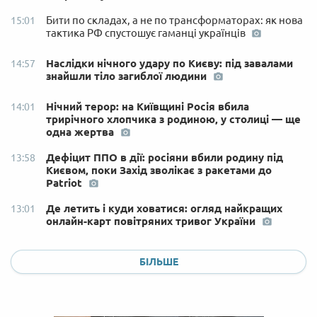
Бити по складах, а не по трансформаторах: як нова
15:01
тактика РФ спустошує гаманці українців
Наслідки нічного удару по Києву: під завалами
14:57
знайшли тіло загиблої людини
Нічний терор: на Київщині Росія вбила
14:01
трирічного хлопчика з родиною, у столиці — ще
одна жертва
Дефіцит ППО в дії: росіяни вбили родину під
13:58
Києвом, поки Захід зволікає з ракетами до
Patriot
Де летить і куди ховатися: огляд найкращих
13:01
онлайн-карт повітряних тривог України
БІЛЬШЕ