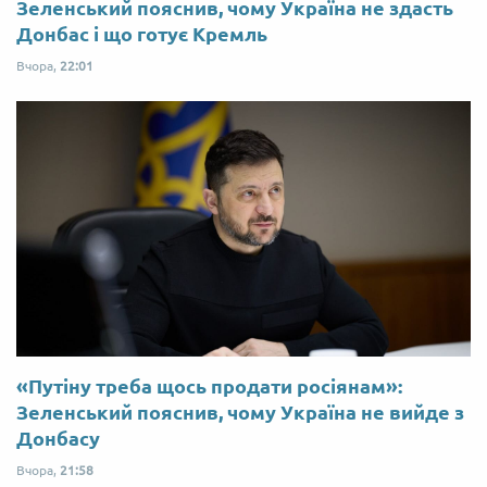
Зеленський пояснив, чому Україна не здасть
Донбас і що готує Кремль
Вчора,
22:01
«Путіну треба щось продати росіянам»:
Зеленський пояснив, чому Україна не вийде з
Донбасу
Вчора,
21:58