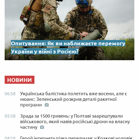
Опитування: Як ви наближаєте перемогу
України у війні з Росією?
НОВИНИ
Українська балістика полетить вже восени, але є
06:58
нюанс: Зеленський розкрив деталі ракетної
програми
Зрада за 1500 гривень: у Полтаві заарештували
05:58
військового, який навів російські дрони на власну
частину
Герой інтернету різко передумав: у Кракові чоловік
04:58