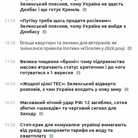
Зеленський пояснив, чому Україна не здасть
Донбас і що готує Кремль
«Путіну треба щось продати росіянам»:
21:58
Зеленський пояснив, чому Україна не вийде з
Донбасу
Більші квартири та знижки для ветеранів: як
18:58
змінилися правила іпотеки «єОселя» у 2026 році
Велике чищення «броні»: чому підприємства
17:58
масово втрачають статус критичних і до чого
готуватися з 1 вересня
«Жодної цілої ТЕС»: Зеленський відверто
16:58
розповів, з чим Україна входить у нову зиму
Масований нічний удар РФ: 12 загиблих, сотня
16:01
збитих «шахедів» та черговий сигнал для
Заходу
Стоп-кран для комуналки: українці вимагають
15:58
від уряду заморозити тарифи на воду та
квартплату