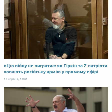
«Цю війну не виграти»: як Гіркін та Z-патріоти
ховають російську армію у прямому ефірі
17 червня,
13:41