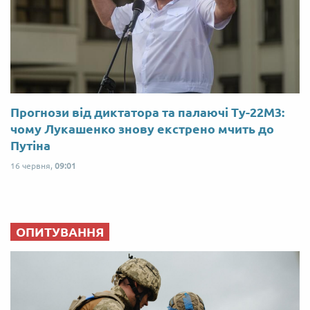
Прогнози від диктатора та палаючі Ту-22М3:
чому Лукашенко знову екстрено мчить до
Путіна
16 червня,
09:01
ОПИТУВАННЯ