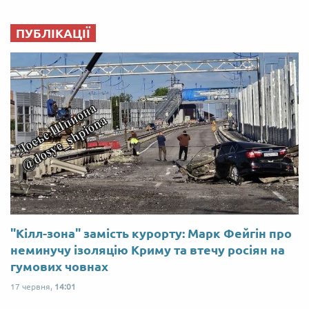
ПУБЛІКАЦІЇ
"Кілл-зона" замість курорту: Марк Фейгін про
неминучу ізоляцію Криму та втечу росіян на
гумових човнах
17 червня,
14:01