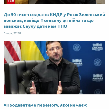
До 50 тисяч солдатів КНДР у Росії: Зеленський
пояснив, навіщо Пхеньяну ця війна та що
заважає Сеулу дати нам ППО
Вчора,
22:58
«Продаватиме перемогу, якої немає»: