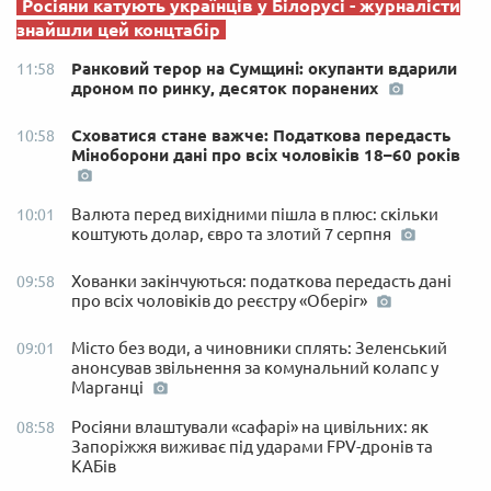
Росіяни катують українців у Білорусі - журналісти
знайшли цей концтабір
Ранковий терор на Сумщині: окупанти вдарили
11:58
дроном по ринку, десяток поранених
Сховатися стане важче: Податкова передасть
10:58
Міноборони дані про всіх чоловіків 18–60 років
Валюта перед вихідними пішла в плюс: скільки
10:01
коштують долар, євро та злотий 7 серпня
Хованки закінчуються: податкова передасть дані
09:58
про всіх чоловіків до реєстру «Оберіг»
Місто без води, а чиновники сплять: Зеленський
09:01
анонсував звільнення за комунальний колапс у
Марганці
Росіяни влаштували «сафарі» на цивільних: як
08:58
Запоріжжя виживає під ударами FPV-дронів та
КАБів