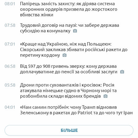
Папірець замість захисту: як дірява система
08:01
охоронних ордерів призвела до жорстокого
вбивства жінки
Трудовий договір на паузі: чи забере держава
07:58
субсидію на комуналку
«Краще над Україною, ніж над Польщею»:
07:01
Сікорський закликав збивати російські ракети до
перетину кордону
Від 597 до 908 гривень зверху: кому держава
06:58
доплачуватиме до пенсії за особливі заслуги
Дрони проти суховантажів і кросівок: Росія
05:58
атакувала німецьке судно в Чорному морі та
розбомбила склади відомих брендів
«Нам самим потрібні»: чому Трамп відмовив
04:01
Зеленському в ракетах до Patriot та до чого тут Іран
БІЛЬШЕ