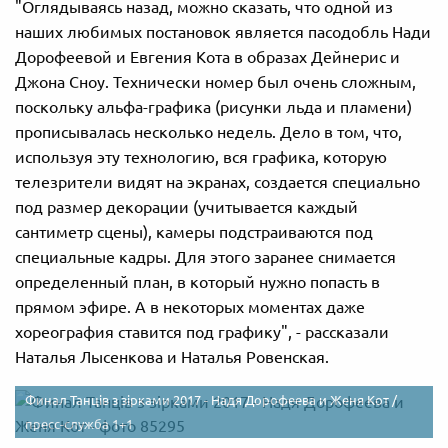
"Оглядываясь назад, можно сказать, что одной из
наших любимых постановок является пасодобль Нади
Дорофеевой и Евгения Кота в образах Дейнерис и
Джона Сноу. Технически номер был очень сложным,
поскольку альфа-графика (рисунки льда и пламени)
прописывалась несколько недель. Дело в том, что,
используя эту технологию, вся графика, которую
телезрители видят на экранах, создается специально
под размер декорации (учитывается каждый
сантиметр сцены), камеры подстраиваются под
специальные кадры. Для этого заранее снимается
определенный план, в который нужно попасть в
прямом эфире. А в некоторых моментах даже
хореография ставится под графику", - рассказали
Наталья Лысенкова и Наталья Ровенская.
Финал Танців з зірками 2017 - Надя Дорофеева и Женя Кот /
пресс-служба 1+1