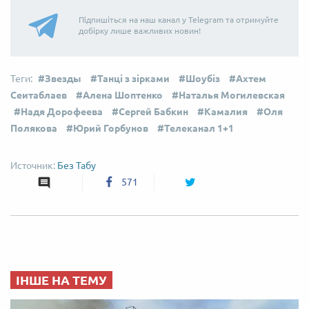
Підпишіться на наш канал у Telegram та отримуйте
добірку лише важливих новин!
Звезды
Танці з зірками
Шоубіз
Ахтем
Сеитаблаев
Алена Шоптенко
Наталья Могилевская
Надя Дорофеева
Сергей Бабкин
Камалия
Оля
Полякова
Юрий Горбунов
Телеканал 1+1
Без Табу
571
ІНШЕ НА ТЕМУ