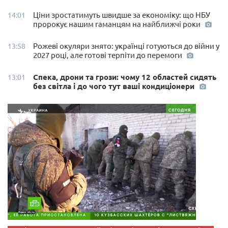
Ціни зростатимуть швидше за економіку: що НБУ
14:01
пророкує нашим гаманцям на найближчі роки
Рожеві окуляри знято: українці готуються до війни у
13:58
2027 році, але готові терпіти до перемоги
Спека, дрони та грози: чому 12 областей сидять
13:01
без світла і до чого тут ваші кондиціонери