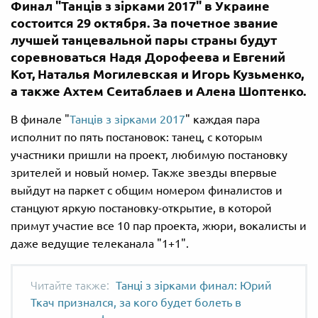
Финал "Танців з зірками 2017" в Украине
состоится 29 октября. За почетное звание
лучшей танцевальной пары страны будут
соревноваться Надя Дорофеева и Евгений
Кот, Наталья Могилевская и Игорь Кузьменко,
а также Ахтем Сеитаблаев и Алена Шоптенко.
В финале "
Танців з зірками 2017
" каждая пара
исполнит по пять постановок: танец, с которым
участники пришли на проект, любимую постановку
зрителей и новый номер. Также звезды впервые
выйдут на паркет с общим номером финалистов и
станцуют яркую постановку-открытие, в которой
примут участие все 10 пар проекта, жюри, вокалисты и
даже ведущие телеканала "1+1".
Танці з зірками финал: Юрий
Ткач признался, за кого будет болеть в