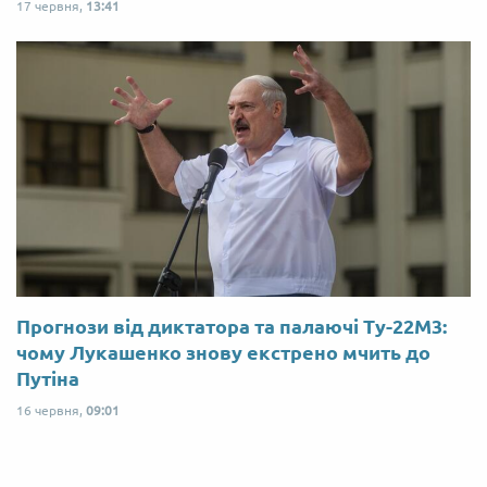
17 червня,
13:41
Прогнози від диктатора та палаючі Ту-22М3:
чому Лукашенко знову екстрено мчить до
Путіна
16 червня,
09:01