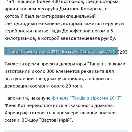
"1+1" пошили более 400 костюмов, среди которых
яркий костюм лесоруба Дмитрия Комарова, в
который был вмонтирован специальный
светодиодный механизм, который зажигал сердце, и
серебристая платье Нади Дорофеевой весом в 5
килограммов, в которой звезда танцевала румбу.
Финал Танців з зірками 2017 - Влад Яма /
пресс-служба 1+1
Также за время проекта декораторы "Танців з зірками"
изготовили около 300 элементов реквизита для
выступлений звездных участников, а общий вес
декорации составил около 20 тонн.
Напомним, накануне
финала "Танців з зірками 2017"
Женя Кот перевоплотился в сказочного дракона.
Хореограф готовится к премьере главной зимней
сказки: 3D-шоу "Вартові Мрій".