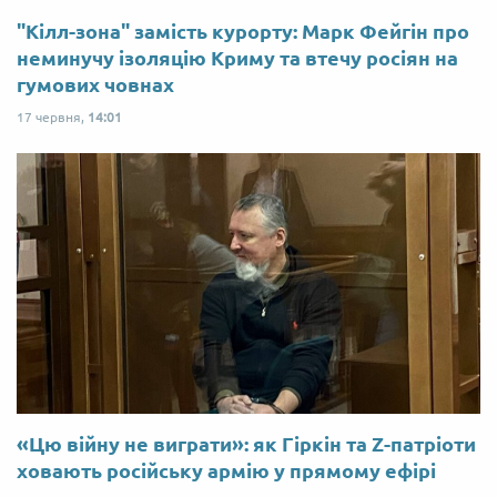
"Кілл-зона" замість курорту: Марк Фейгін про
неминучу ізоляцію Криму та втечу росіян на
гумових човнах
17 червня,
14:01
«Цю війну не виграти»: як Гіркін та Z-патріоти
ховають російську армію у прямому ефірі