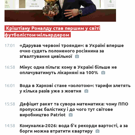
Кріштіану Роналду став першим у світі
футболістом-мільярдером
«Дарував червоні троянди»: в Україні вперше
17:01
очно судять полоненого росіянина за
зґвалтування цивільної
Мінус одна пільга: кому в Україні більше не
16:58
оплачуватимуть лікарняні на 100%
Вода в Харкові стане «золотою»: тарифи злетять
16:01
у кілька разів уже з жовтня
Дефіцит ракет та сувора математика: чому ППО
15:58
пропускає балістику і до чого тут світове
виробництво Patriot
Комуналка-2026: вода б'є рекорди вартості, а за
14:58
борги можна втратити квартиру