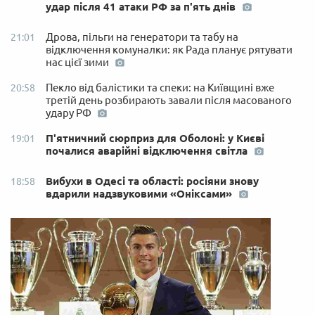
удар після 41 атаки РФ за п'ять днів
Дрова, пільги на генератори та табу на
21:01
відключення комуналки: як Рада планує рятувати
нас цієї зими
Пекло від балістики та спеки: на Київщині вже
20:58
третій день розбирають завали після масованого
удару РФ
П'ятничний сюрприз для Оболоні: у Києві
19:01
почалися аварійні відключення світла
Вибухи в Одесі та області: росіяни знову
18:58
вдарили надзвуковими «Оніксами»