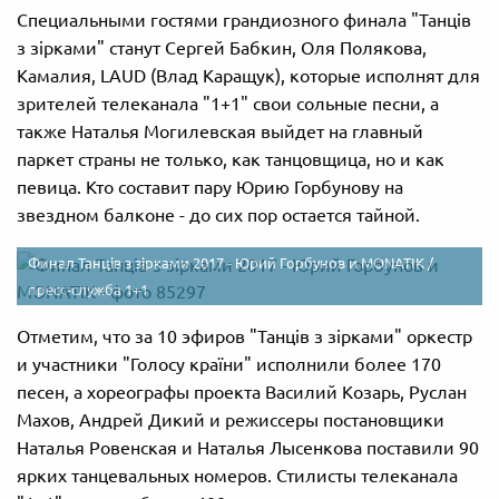
Специальными гостями грандиозного финала "Танців
з зірками" станут Сергей Бабкин, Оля Полякова,
Камалия, LAUD (Влад Каращук), которые исполнят для
зрителей телеканала "1+1" свои сольные песни, а
также Наталья Могилевская выйдет на главный
паркет страны не только, как танцовщица, но и как
певица. Кто составит пару Юрию Горбунову на
звездном балконе - до сих пор остается тайной.
Финал Танців з зірками 2017 - Юрий Горбунов и MONATIK /
пресс-служба 1+1
Отметим, что за 10 эфиров "Танців з зірками" оркестр
и участники "Голосу країни" исполнили более 170
песен, а хореографы проекта Василий Козарь, Руслан
Махов, Андрей Дикий и режиссеры постановщики
Наталья Ровенская и Наталья Лысенкова поставили 90
ярких танцевальных номеров. Стилисты телеканала