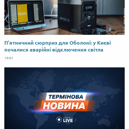
П'ятничний сюрприз для Оболоні: у Києві
почалися аварійні відключення світла
19:01