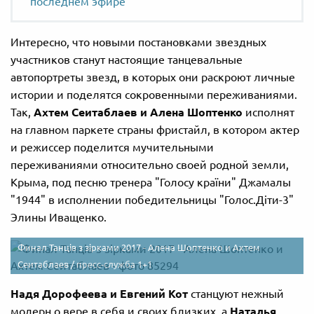
последнем эфире
Интересно, что новыми постановками звездных
участников станут настоящие танцевальные
автопортреты звезд, в которых они раскроют личные
истории и поделятся сокровенными переживаниями.
Так,
Ахтем Сеитаблаев и Алена Шоптенко
исполнят
на главном паркете страны фристайл, в котором актер
и режиссер поделится мучительными
переживаниями относительно своей родной земли,
Крыма, под песню тренера "Голосу країни" Джамалы
"1944" в исполнении победительницы "Голос.Діти-3"
Элины Иващенко.
Финал Танців з зірками 2017 - Алена Шоптенко и Ахтем
Сеитаблаев /
пресс-служба 1+1
Надя Дорофеева и Евгений Кот
станцуют нежный
модерн о вере в себя и своих близких, а
Наталья