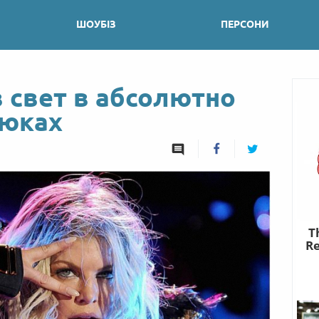
ШОУБІЗ
ПЕРСОНИ
 свет в абсолютно
рюках