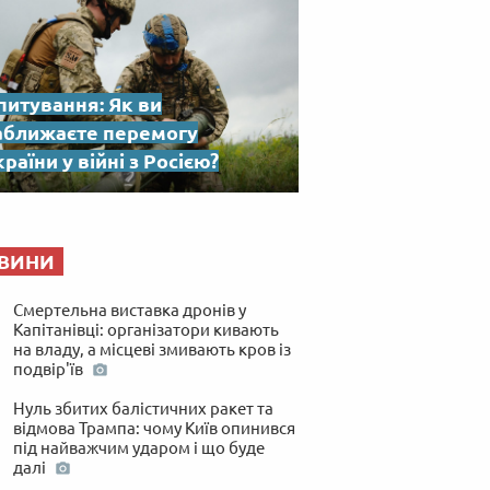
питування: Як ви
аближаєте перемогу
раїни у війні з Росією?
ВИНИ
Смертельна виставка дронів у
Капітанівці: організатори кивають
на владу, а місцеві змивають кров із
подвір'їв
Нуль збитих балістичних ракет та
відмова Трампа: чому Київ опинився
під найважчим ударом і що буде
далі