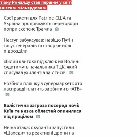
тіану Роналду став першим у світі
олістом-мільярдером
Свої ракети для Patriot: США та
Україна продовжують переговори
попри скепсис Трампа
Наступ забуксував: навіщо Путін
тасує генералів та створює нові
підрозділи
«Білий квиток» під ключ: на Волині
судитимуть начальника ТЦК, який
списував ухилянтів за 7 тисяч
Розбили пляшку в супермаркеті: хто
насправді платить за збитки в «АТБ»
Балістична загроза посеред ночі:
Київ та низка областей опинилися
під прицілом
Нічна атака: окупанти запустили
«Шахеди» та реактивні дрони на