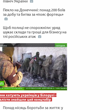
північ України
 по-українськи
Пекло на Донеччині: понад 200 боїв
за добу та битва за «пояс фортець»
Щоб полиці не спорожніли: уряд
шукає склади та гроші для бізнесу на
тлі російських атак
яни катують українців у Білорусі -
лісти знайшли цей концтабір
Понад місяць боротьби за життя: у