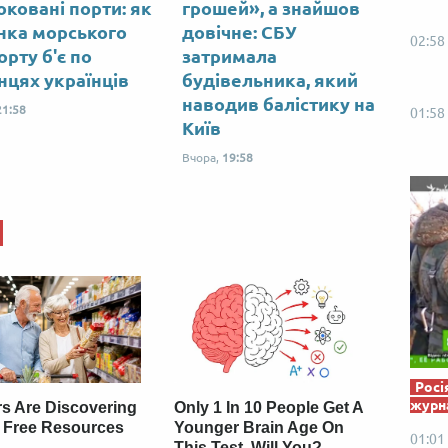
оковані порти: як
грошей», а знайшов
Від пацанки до панянки
Топ-модель
нка морського
довічне: СБУ
02:58
орту б'є по
затримала
нцях українців
будівельника, який
наводив балістику на
21:58
01:58
Київ
Вчора,
19:58
Росі
журна
rs Are Discovering
Only 1 In 10 People Get A
 Free Resources
Younger Brain Age On
01:01
This Test. Will You?