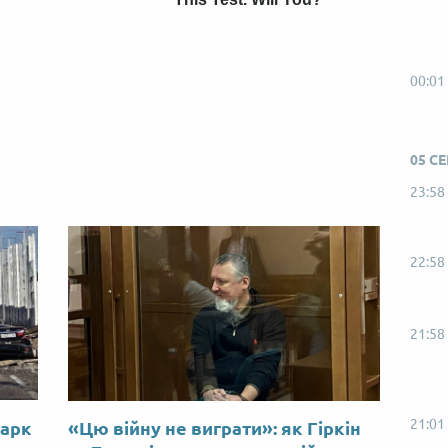
00:01
05 С
23:58
22:58
21:58
21:01
Марк
«Цю війну не виграти»: як Гіркін