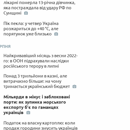
лікарні померла 13-річна дівчинка,
яка постраждала від удару РФ по
Сумщині
Пік пекла: у четвер Україна
розжариться до +40 °C, але
порятунок уже близько
ЕРПНЯ
Найкривавіший місяць з весни 2022-
го: в ООН підрахували наслідки
російського терору в липні
Понад 3 трильйони в казні, але
витрачаємо більше: на чому
тримається український бюджет
Мільярди в мінус і заблоковані
порти: як зупинка морського
експорту б'є по гаманцях
українців
Податок на власну картоплю: коли
продаж городини змусить українців