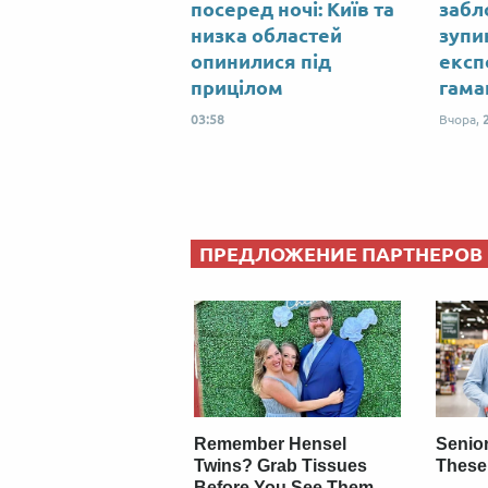
посеред ночі: Київ та
забл
низка областей
зупи
опинилися під
експ
прицілом
гама
03:58
Вчора,
ПРЕДЛОЖЕНИЕ ПАРТНЕРОВ
Remember Hensel
Senio
Twins? Grab Tissues
These
Before You See Them