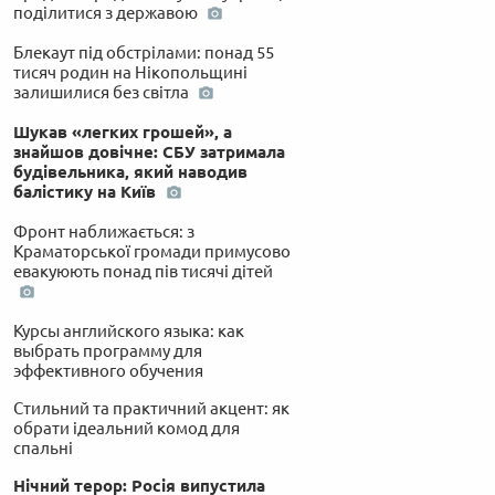
поділитися з державою
Блекаут під обстрілами: понад 55
тисяч родин на Нікопольщині
залишилися без світла
Шукав «легких грошей», а
знайшов довічне: СБУ затримала
будівельника, який наводив
балістику на Київ
Фронт наближається: з
Краматорської громади примусово
евакуюють понад пів тисячі дітей
Курсы английского языка: как
выбрать программу для
эффективного обучения
Стильний та практичний акцент: як
обрати ідеальний комод для
спальні
Нічний терор: Росія випустила