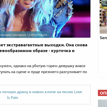
ающим нарядом / Getty Images
ет экстравагантные выходки. Она снова
евообразимом образе - курточка и
 мужем, однако на убитую горем девушку вовсе
упать на сцене и пуще прежнего разгуливает по
 личную драму в новом клипе на песню Love
ОП
Is Pain