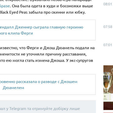
08:01
бразе
. Она была одета в худи и босоножки выше
 Black Eyed Peas забыла про скинни или юбку.
Кендалл Дженнер сыграла главную героиню
07:58
вого клипа Ферги
07:01
 известно, что Ферги и Джош Дюамель подали на
аменитости не уточняли причину расставания,
о ею могла стать измена Джоша. У экс-супругов
ровенно рассказала о разводе с Джошем
Дюамелем
нал у Telegram та отримуйте добірку лише