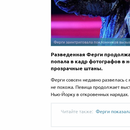
Ферги заинтриговала поклонников вызыв
Разведенная Ферги продолжа
попала в кадр фотографов в н
прозрачные штаны.
Ферги совсем недавно развелась с
не похожа. Певица продолжает выст
Нью-Йорку в откровенных нарядах.
Ферги показала