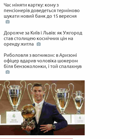
Час міняти картку: кому з
пенсіонерів доведеться терміново
шукати новий банк до 15 вересня
Дорожче за Київ і Львів: як Ужгород
став столицею космічних цін на
оренду житла
Риболовля з вогником: в Аризоні
офіцер вдарив чоловіка шокером
біля бензоколонки, і той спалахнув