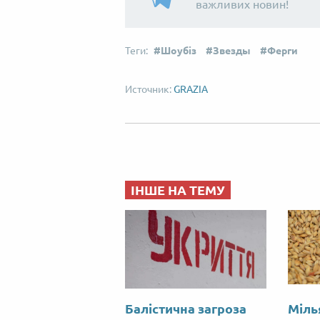
важливих новин!
Шоубіз
Звезды
Ферги
GRAZIA
ІНШЕ НА ТЕМУ
Балістична загроза
Міль