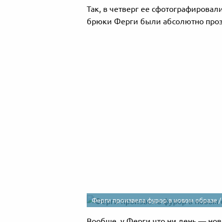
Так, в четверг ее сфотографировали 
брюки Ферги были абсолютно про
Ферги произвела фурор в новом образе 
Вообще, у Ферги что ни день — нов