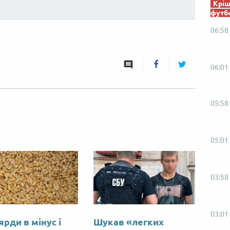
Кріш
футб
06:58
06:01
05:58
05:01
03:58
03:01
ярди в мінус і
Шукав «легких