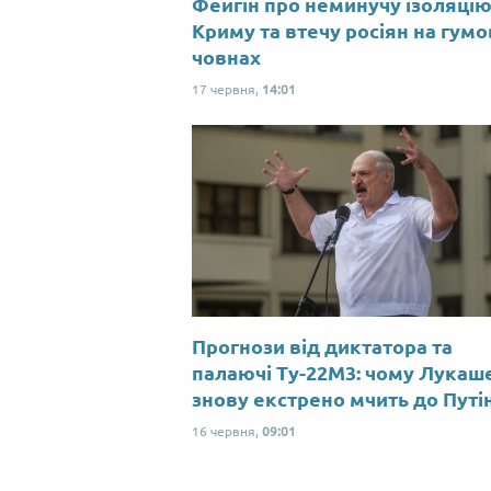
Фейгін про неминучу ізоляці
Криму та втечу росіян на гум
човнах
17 червня,
14:01
Прогнози від диктатора та
палаючі Ту-22М3: чому Лукаш
знову екстрено мчить до Путі
16 червня,
09:01