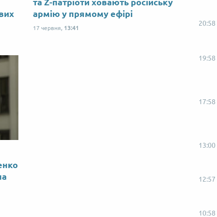
ю
та Z-патріоти ховають російську
ових
армію у прямому ефірі
20:58
17 червня,
13:41
19:58
17:58
13:00
енко
на
12:57
10:58