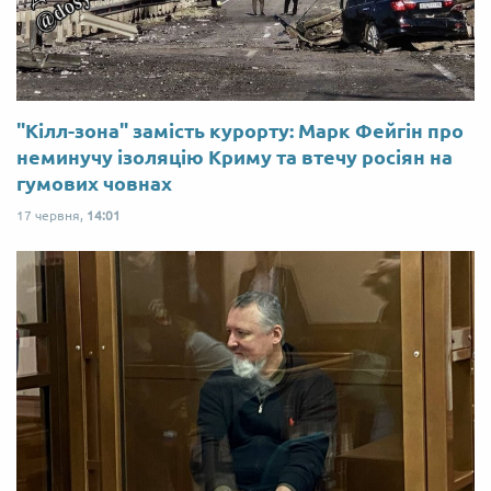
"Кілл-зона" замість курорту: Марк Фейгін про
неминучу ізоляцію Криму та втечу росіян на
гумових човнах
17 червня,
14:01