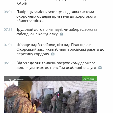
КАБів
Папірець замість захисту: як дірява система
08:01
охоронних ордерів призвела до жорстокого
вбивства жінки
Трудовий договір на паузі: чи забере держава
07:58
субсидію на комуналку
«Краще над Україною, ніж над Польщею»:
07:01
Сікорський закликав збивати російські ракети до
перетину кордону
Від 597 до 908 гривень зверху: кому держава
06:58
доплачуватиме до пенсії за особливі заслуги