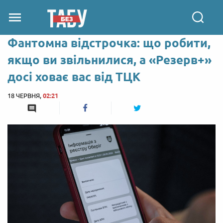
Фантомна відстрочка: що робити,
якщо ви звільнилися, а «Резерв+»
досі ховає вас від ТЦК
18 ЧЕРВНЯ,
02:21