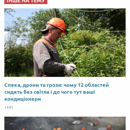
ІНШЕ НА ТЕМУ
Спека, дрони та грози: чому 12 областей
сидять без світла і до чого тут ваші
кондиціонери
13:01