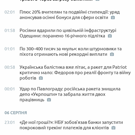
Плюс 20% вчителям та подвійні стипендії: уряд
02:01
анонсував осінні бонуси для сфери освіти
Росіяни вдарили по цивільній інфраструктурі
01:58
Одещини: поранено 16-річного підлітка
По 300–400 тисяч за «нуль»: коли штурмовики та
01:01
піхота отримають нові рекордні виплати
Українська балістика вже літає, а ракет для Patriot
00:58
критично мало: Федоров про реалії фронту та війну
роботів
Удар по Павлограду: російська ракета знищила
00:01
депо «Укрпошти» та забрала життя двох
працівниць
06 СЕРПНЯ
«Де мої гроші?»: НБУ зобов'язав банки запустити
23:01
покроковий трекінг платежів для клієнтів