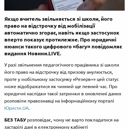
Якщо вчитель звільняється зі школи, його
право на відстрочку від мобілізації
автоматично згорає, навіть якщо застосунок
вперто показує протилежне. Про юридичні
нюанси такого цифрового «багу» повідомляє
видання Новини.LIVE.
У разі звільнення педагогічного працівника зі школи
його право на відстрочку від призову анулюється,
проте у мобільному застосунку «Резерв+» цей статус
може відображатися як чинний ще певний час. Про
юридичні наслідки такої затримки в оновленні даних
розповіли правознавці на інформаційному порталі
Юристи.UA
.
БЕЗ ТАБУ
розповідає, чому не варто покладатися на
застарілі дані в електронному кабінеті