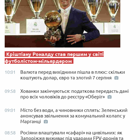
Кріштіану Роналду став першим у світі
футболістом-мільярдером
Валюта перед вихідними пішла в плюс: скільки
10:01
коштують долар, євро та злотий 7 серпня
Хованки закінчуються: податкова передасть дані
09:58
про всіх чоловіків до реєстру «Оберіг»
Місто без води, а чиновники сплять: Зеленський
09:01
анонсував звільнення за комунальний колапс у
Марганці
Росіяни влаштували «сафарі» на цивільних: як
08:58
Запоріжжя виживає під ударами FPV-дронів та