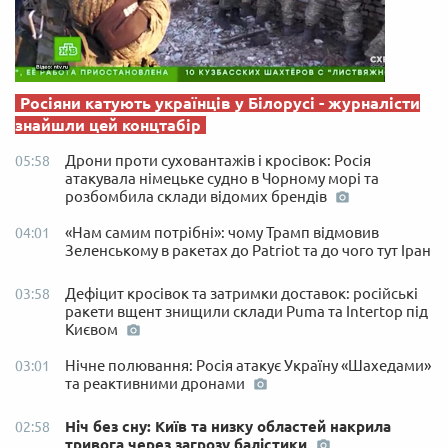
Росіяни катують українців у Білорусі - журналісти
знайшли цей концтабір
Дрони проти суховантажів і кросівок: Росія
05:58
атакувала німецьке судно в Чорному морі та
розбомбила склади відомих брендів
«Нам самим потрібні»: чому Трамп відмовив
04:01
Зеленському в ракетах до Patriot та до чого тут Іран
Дефіцит кросівок та затримки доставок: російські
03:58
ракети вщент знищили склади Puma та Intertop під
Києвом
Нічне полювання: Росія атакує Україну «Шахедами»
03:01
та реактивними дронами
Ніч без сну: Київ та низку областей накрила
02:58
тривога через загрозу балістики