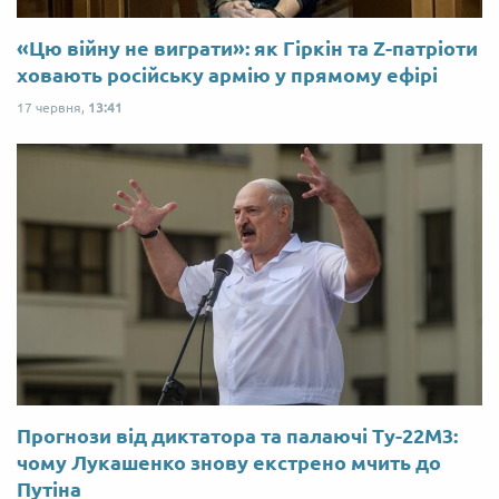
«Цю війну не виграти»: як Гіркін та Z-патріоти
ховають російську армію у прямому ефірі
17 червня,
13:41
Прогнози від диктатора та палаючі Ту-22М3:
чому Лукашенко знову екстрено мчить до
Путіна