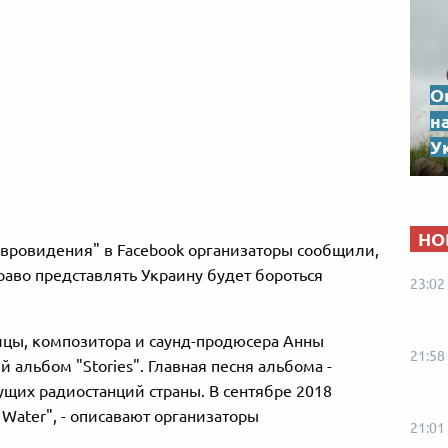
О
н
Ук
НО
Евровидения" в Facebook организаторы сообщили,
право представлять Украину будет бороться
23:02
цы, композитора и саунд-продюсера Анны
21:58
 альбом "Stories". Главная песня альбома -
ущих радиостанций страны. В сентябре 2018
 Water", - описавают организаторы
21:01