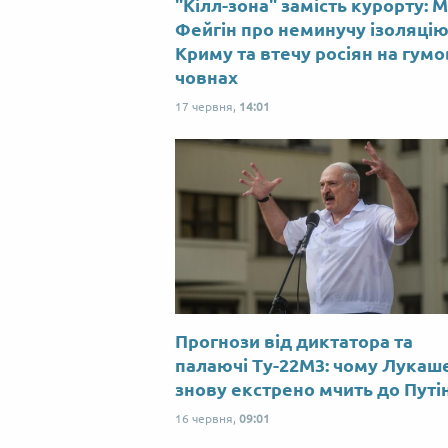
"Кілл-зона" замість курорту: 
Фейгін про неминучу ізоляці
Криму та втечу росіян на гум
човнах
17 червня,
14:01
Прогнози від диктатора та
палаючі Ту-22М3: чому Лукаш
знову екстрено мчить до Путі
16 червня,
09:01