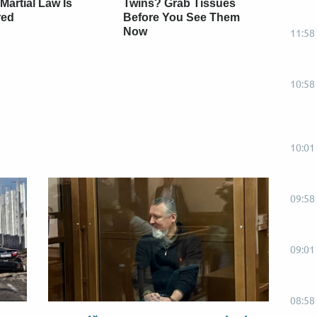
artial Law Is
Twins? Grab Tissues
red
Before You See Them
Now
11:58
10:58
10:01
09:58
09:01
08:58