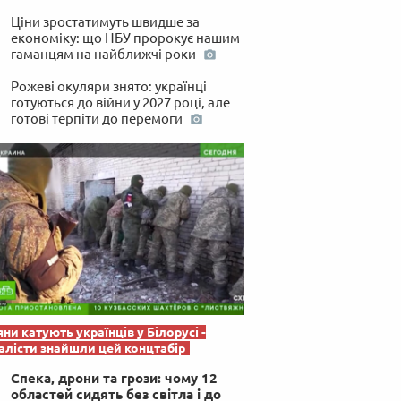
Ціни зростатимуть швидше за
економіку: що НБУ пророкує нашим
гаманцям на найближчі роки
Рожеві окуляри знято: українці
готуються до війни у 2027 році, але
готові терпіти до перемоги
яни катують українців у Білорусі -
лісти знайшли цей концтабір
Спека, дрони та грози: чому 12
областей сидять без світла і до