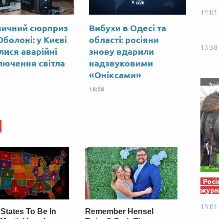
14:01
ничний сюрприз
Вибухи в Одесі та
Оболоні: у Києві
області: росіяни
13:58
лися аварійні
знову вдарили
лючення світла
надзвуковими
«Оніксами»
18:58
Росі
журна
13:01
States To Be In
Remember Hensel