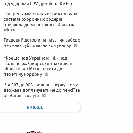
під ударами FPV-дронів та КАБів
Папірець замість захисту: як дірява
система охоронних ордерів
призвела до жорстокого вбивства
жінки
Трудовий договір на паузі: чи забере
держава субсидію на комуналку
«Краще над Україною, ніж над
Польщею»: Сікорський закликав
збивати російські ракети до
перетину кордону
Від 597 до 908 гривень зверху: кому
держава доплачуватиме до пенсії за
особливі заслуги
Дрони проти суховантажів і
БІЛЬШЕ
кросівок: Росія атакувала німецьке
судно в Чорному морі та
розбомбила склади відомих
брендів