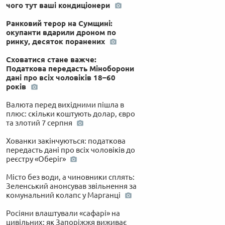
чого тут ваші кондиціонери
Ранковий терор на Сумщині:
окупанти вдарили дроном по
ринку, десяток поранених
Сховатися стане важче:
Податкова передасть Міноборони
дані про всіх чоловіків 18–60
років
Валюта перед вихідними пішла в
плюс: скільки коштують долар, євро
та злотий 7 серпня
Хованки закінчуються: податкова
передасть дані про всіх чоловіків до
реєстру «Оберіг»
Місто без води, а чиновники сплять:
Зеленський анонсував звільнення за
комунальний колапс у Марганці
Росіяни влаштували «сафарі» на
цивільних: як Запоріжжя виживає