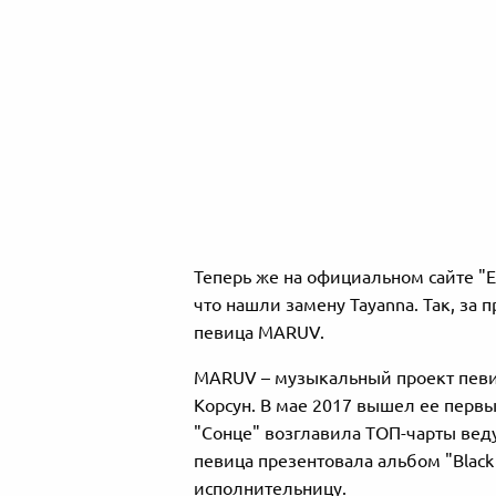
Теперь же на официальном сайте "
что нашли замену Tayanna. Так, за 
певица MARUV.
MARUV – музыкальный проект певи
Корсун. В мае 2017 вышел ее первый
"Сонце" возглавила ТОП-чарты вед
певица презентовала альбом "Black
исполнительницу.