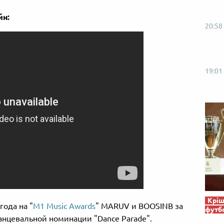
йн:
20:58
19:01
Кріш
года на "
M1 Music Awards
" MARUV и BOOSINВ за
футб
анцевальной номинации "Dance Parade".