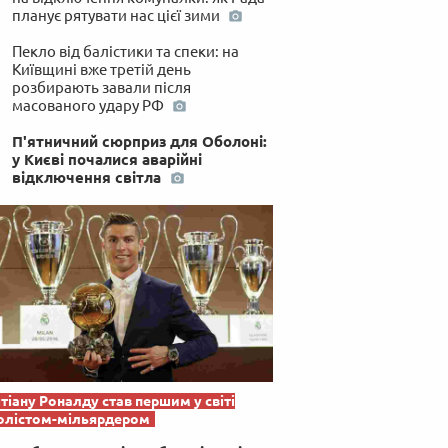
планує рятувати нас цієї зими
Пекло від балістики та спеки: на
Київщині вже третій день
розбирають завали після
масованого удару РФ
П'ятничний сюрприз для Оболоні:
у Києві почалися аварійні
відключення світла
тіану Роналду став першим у світі
олістом-мільярдером