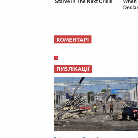
Starve In The Next Crisis
When M
Decla
КОМЕНТАРІ
ПУБЛІКАЦІЇ