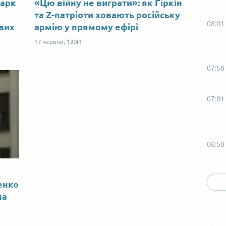
Марк
«Цю війну не виграти»: як Гіркін
ю
та Z-патріоти ховають російську
08:01
ових
армію у прямому ефірі
17 червня,
13:41
07:58
07:01
06:58
05:58
енко
на