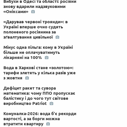
Вибухи в Одесі та області: росіяни
знову вдарили надзвуковими
«Оніксами»
«Дарував червоні троянди»: в
Україні вперше очно судять
полоненого росіянина за
зґвалтування цивільної
Мінус одна пільга: кому в Україні
більше не оплачуватимуть
лікарняні на 100%
Вода в Харкові стане «золотою»:
тарифи злетять у кілька разів уже
з жовтня
Дефіцит ракет та сувора
математика: чому ППО пропускає
балістику і до чого тут світове
виробництво Patriot
Комуналка-2026: вода б'є рекорди
вартості, а за борги можна
втратити квартиру
 по-українськи