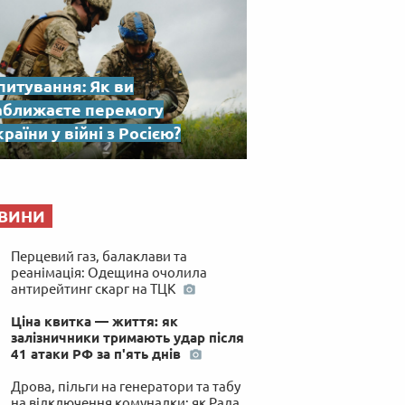
питування: Як ви
аближаєте перемогу
раїни у війні з Росією?
ВИНИ
Перцевий газ, балаклави та
реанімація: Одещина очолила
антирейтинг скарг на ТЦК
Ціна квитка — життя: як
залізничники тримають удар після
41 атаки РФ за п'ять днів
Дрова, пільги на генератори та табу
на відключення комуналки: як Рада