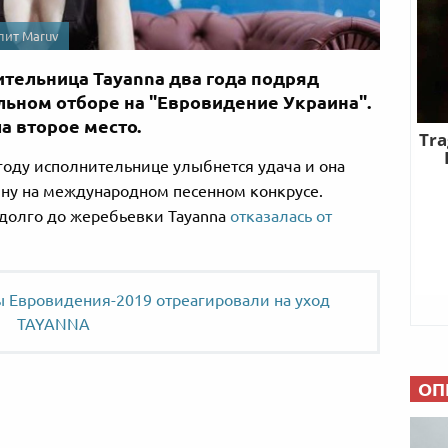
пит Maruv
ительница Tayanna два года подряд
льном отборе на "Евровидение Украина".
а второе место.
году исполнительнице улыбнется удача и она
ину на международном песенном конкрусе.
адолго до жеребьевки Tayanna
отказалась от
 Евровидения-2019 отреагировали на уход
TAYANNA
ОП