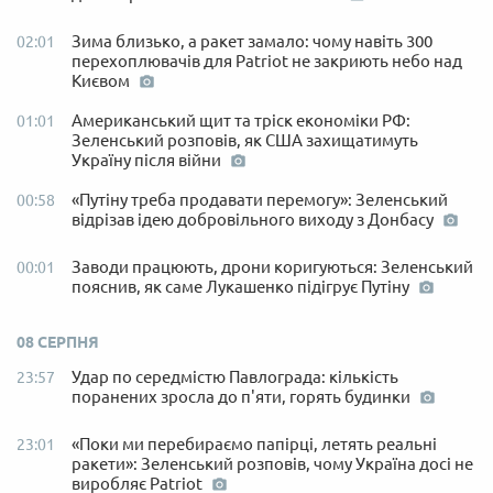
Зима близько, а ракет замало: чому навіть 300
02:01
перехоплювачів для Patriot не закриють небо над
Києвом
Американський щит та тріск економіки РФ:
01:01
Зеленський розповів, як США захищатимуть
Україну після війни
«Путіну треба продавати перемогу»: Зеленський
00:58
відрізав ідею добровільного виходу з Донбасу
Заводи працюють, дрони коригуються: Зеленський
00:01
пояснив, як саме Лукашенко підігрує Путіну
08 СЕРПНЯ
Удар по середмістю Павлограда: кількість
23:57
поранених зросла до п'яти, горять будинки
«Поки ми перебираємо папірці, летять реальні
23:01
ракети»: Зеленський розповів, чому Україна досі не
виробляє Patriot