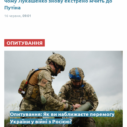
чому Лукашенко знову екстрено мчить до
Путіна
16 червня,
09:01
ОПИТУВАННЯ
Опитування: Як ви наближаєте перемогу
України у війні з Росією?