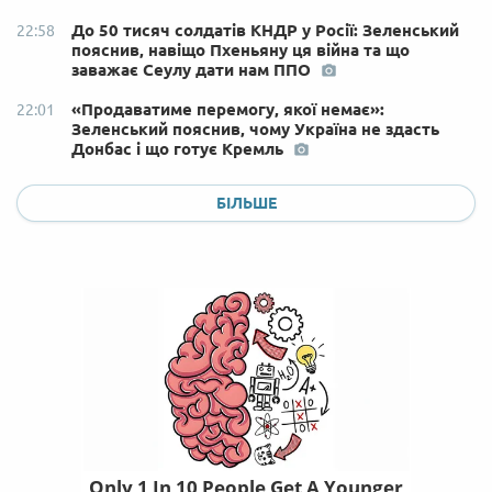
До 50 тисяч солдатів КНДР у Росії: Зеленський
22:58
пояснив, навіщо Пхеньяну ця війна та що
заважає Сеулу дати нам ППО
«Продаватиме перемогу, якої немає»:
22:01
Зеленський пояснив, чому Україна не здасть
Донбас і що готує Кремль
БІЛЬШЕ
Only 1 In 10 People Get A Younger