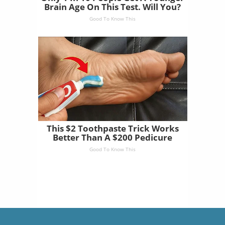
Brain Age On This Test. Will You?
Good To Know This
This $2 Toothpaste Trick Works
Better Than A $200 Pedicure
Good To Know This