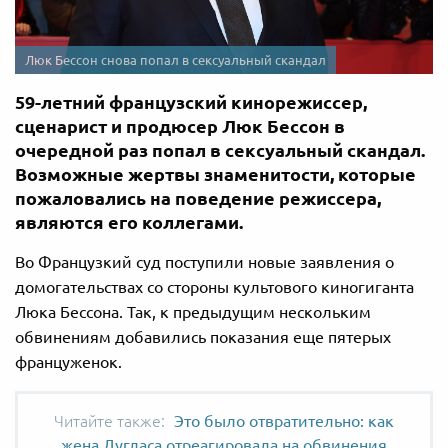
Люк Бессон снова попал в сексуальный скандал
59-летний французский кинорежиссер,
сценарист и продюсер Люк Бессон в
очередной раз попал в сексуальный скандал.
Возможные жертвы знаменитости, которые
пожаловались на поведение режиссера,
являются его коллегами.
Во Французкий суд поступили новые заявления о
домогательствах со стороны культового киногиганта
Люка Бессона. Так, к предыдущим нескольким
обвинениям добавились показания еще пятерых
француженок.
Это было отвратительно: как
жена Дугласа отреагировала на обвинения