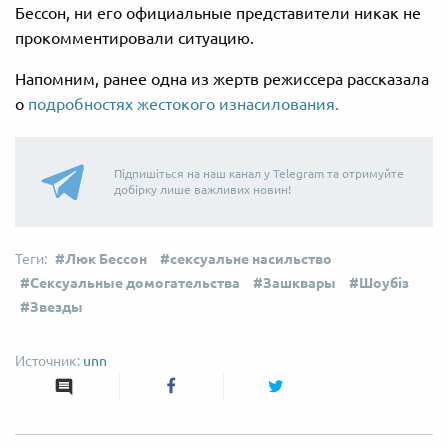
Бессон, ни его официальные представители никак не
прокомментировали ситуацию.
Напомним, ранее одна из жертв режиссера рассказала
о
подробностях жестокого изнасилования.
Підпишіться на наш канал у Telegram та отримуйте
добірку лише важливих новин!
Люк Бессон
сексуальне насильство
Сексуальные домогательства
Зашквары
Шоубіз
Звезды
unn