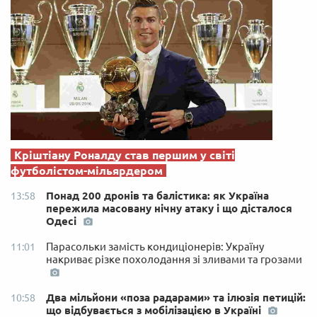
Кріштіану Роналду став першим у світі
футболістом-мільярдером
Понад 200 дронів та балістика: як Україна
13:58
пережила масовану нічну атаку і що дісталося
Одесі
Парасольки замість кондиціонерів: Україну
11:01
накриває різке похолодання зі зливами та грозами
Два мільйони «поза радарами» та ілюзія петицій:
10:58
що відбувається з мобілізацією в Україні