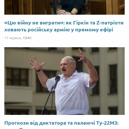
«Цю війну не виграти»: як Гіркін та Z-патріоти
ховають російську армію у прямому ефірі
17 червня,
13:41
Прогнози від диктатора та палаючі Ту-22М3: