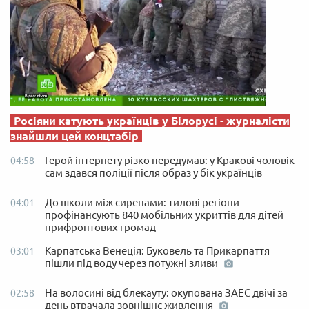
Росіяни катують українців у Білорусі - журналісти
знайшли цей концтабір
Герой інтернету різко передумав: у Кракові чоловік
04:58
сам здався поліції після образ у бік українців
До школи між сиренами: тилові регіони
04:01
профінансують 840 мобільних укриттів для дітей
прифронтових громад
Карпатська Венеція: Буковель та Прикарпаття
03:01
пішли під воду через потужні зливи
На волосині від блекауту: окупована ЗАЕС двічі за
02:58
день втрачала зовнішнє живлення