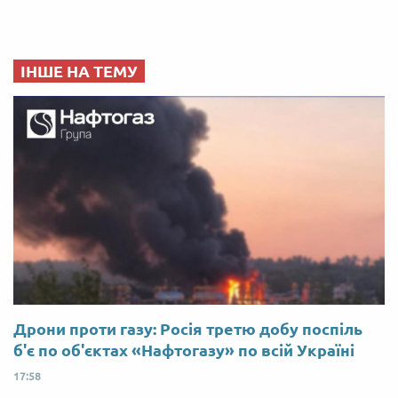
ІНШЕ НА ТЕМУ
Дрони проти газу: Росія третю добу поспіль
б'є по об'єктах «Нафтогазу» по всій Україні
17:58