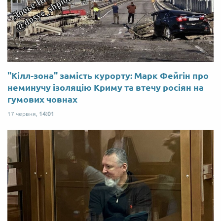
"Кілл-зона" замість курорту: Марк Фейгін про
неминучу ізоляцію Криму та втечу росіян на
гумових човнах
17 червня,
14:01