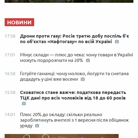
НОВИНИ
Дрони проти газу: Росія третю добу поспіль б'є
17:58
по об'єктах «Нафтогазу» по всій Україні
Мінус склади — плюс до чека: чому товари в Україні
17:01
можуть подорожчати на 20%
Готуйте гаманці: чому молоко, йогурти та сметана
16:58
додадуть у ціні вже восени
Сховатися стане важче: податкова передасть
15:58
ТЦК дані про всіх чоловіків від 18 до 60 років
Плюс 20% до окладу: скільки реально
14:01
зароблятимуть вчителі з 1 вересня після обіцянок
уряду