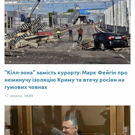
"Кілл-зона" замість курорту: Марк Фейгін про
неминучу ізоляцію Криму та втечу росіян на
гумових човнах
17 червня,
14:01