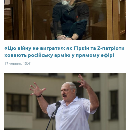
«Цю війну не виграти»: як Гіркін та Z-патріоти
ховають російську армію у прямому ефірі
17 червня,
13:41