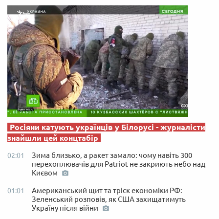
Росіяни катують українців у Білорусі - журналісти
знайшли цей концтабір
Зима близько, а ракет замало: чому навіть 300
02:01
перехоплювачів для Patriot не закриють небо над
Києвом
Американський щит та тріск економіки РФ:
01:01
Зеленський розповів, як США захищатимуть
Україну після війни