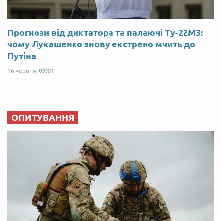
Прогнози від диктатора та палаючі Ту-22М3:
чому Лукашенко знову екстрено мчить до
Путіна
16 червня,
09:01
ОПИТУВАННЯ