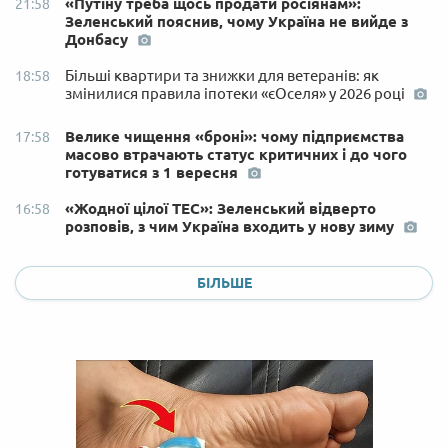
«Путіну треба щось продати росіянам»:
21:58
Зеленський пояснив, чому Україна не вийде з
Донбасу
Більші квартири та знижки для ветеранів: як
18:58
змінилися правила іпотеки «єОселя» у 2026 році
Велике чищення «броні»: чому підприємства
17:58
масово втрачають статус критичних і до чого
готуватися з 1 вересня
«Жодної цілої ТЕС»: Зеленський відверто
16:58
розповів, з чим Україна входить у нову зиму
БІЛЬШЕ