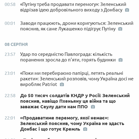
«Путіну треба продавати перемогу»: Зеленський
00:58
відрізав ідею добровільного виходу з Донбасу
Заводи працюють, дрони коригуються: Зеленський
00:01
пояснив, як саме Лукашенко підігрує Путіну
08 СЕРПНЯ
Удар по середмістю Павлограда: кількість
23:57
поранених зросла до п'яти, горять будинки
«Поки ми перебираємо папірці, летять реальні
23:01
ракети»: Зеленський розповів, чому Україна досі не
виробляє Patriot
До 50 тисяч солдатів КНДР у Росії: Зеленський
22:58
пояснив, навіщо Пхеньяну ця війна та що
заважає Сеулу дати нам ППО
«Продаватиме перемогу, якої немає»:
22:01
Зеленський пояснив, чому Україна не здасть
Донбас і що готує Кремль