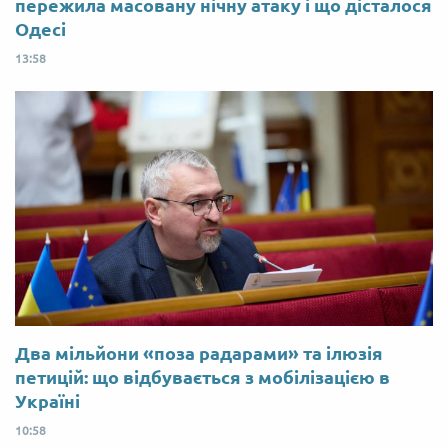
пережила масовану нічну атаку і що дісталося
Одесі
13:58
Два мільйони «поза радарами» та ілюзія
петицій: що відбувається з мобілізацією в
Україні
10:58