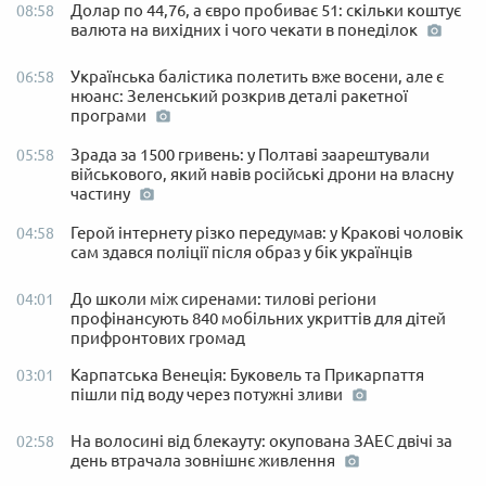
Долар по 44,76, а євро пробиває 51: скільки коштує
08:58
валюта на вихідних і чого чекати в понеділок
Українська балістика полетить вже восени, але є
06:58
нюанс: Зеленський розкрив деталі ракетної
програми
Зрада за 1500 гривень: у Полтаві заарештували
05:58
військового, який навів російські дрони на власну
частину
Герой інтернету різко передумав: у Кракові чоловік
04:58
сам здався поліції після образ у бік українців
До школи між сиренами: тилові регіони
04:01
профінансують 840 мобільних укриттів для дітей
прифронтових громад
Карпатська Венеція: Буковель та Прикарпаття
03:01
пішли під воду через потужні зливи
На волосині від блекауту: окупована ЗАЕС двічі за
02:58
день втрачала зовнішнє живлення