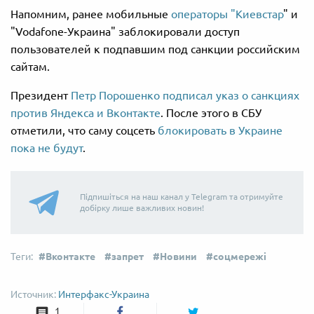
Напомним, ранее мобильные
операторы "Киевстар
" и
"Vodafone-Украина" заблокировали доступ
пользователей к подпавшим под санкции российским
сайтам.
Президент
Петр Порошенко подписал указ о санкциях
против Яндекса и Вконтакте
. После этого в СБУ
отметили, что саму соцсеть
блокировать в Украине
пока не будут
.
Підпишіться на наш канал у Telegram та отримуйте
добірку лише важливих новин!
Вконтакте
запрет
Новини
соцмережі
Интерфакс-Украина
1