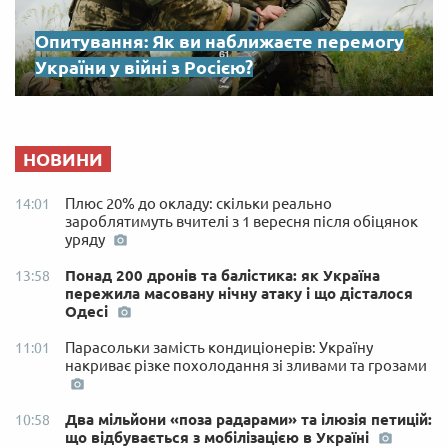
Опитування: Як ви наближаєте перемогу
України у війні з Росією?
НОВИНИ
Плюс 20% до окладу: скільки реально
14:01
зароблятимуть вчителі з 1 вересня після обіцянок
уряду
Понад 200 дронів та балістика: як Україна
13:58
пережила масовану нічну атаку і що дісталося
Одесі
Парасольки замість кондиціонерів: Україну
11:01
накриває різке похолодання зі зливами та грозами
Два мільйони «поза радарами» та ілюзія петицій:
10:58
що відбувається з мобілізацією в Україні