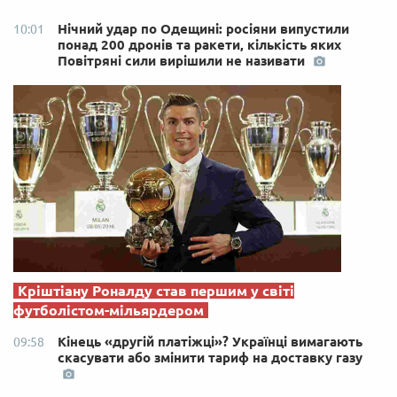
Нічний удар по Одещині: росіяни випустили
10:01
понад 200 дронів та ракети, кількість яких
Повітряні сили вирішили не називати
Кріштіану Роналду став першим у світі
футболістом-мільярдером
Кінець «другій платіжці»? Українці вимагають
09:58
скасувати або змінити тариф на доставку газу