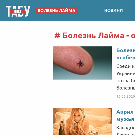
НОВИНИ
БОЛЕЗНЬ ЛАЙМА
Болезнь Лайма - 
Болезн
особен
Среди к
Украине
это за 
Болезнь
10.05.2020
Аврил 
мужьям
Канадск
Лавин н