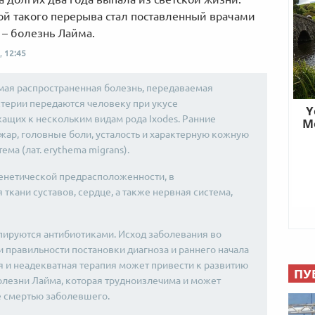
й такого перерыва стал поставленный врачами
 – болезнь Лайма.
,
12:45
мая распространенная болезнь, передаваемая
терии передаются человеку при укусе
щих к нескольким видам рода Ixodes. Ранние
жар, головные боли, усталость и характерную кожную
а (лат. erythema migrans).
генетической предрасположенности, в
ткани суставов, сердце, а также нервная система,
пируются антибиотиками. Исход заболевания во
 правильности постановки диагноза и раннего начала
 и неадекватная терапия может привести к развитию
ПУ
болезни Лайма, которая трудноизлечима и может
е смертью заболевшего.