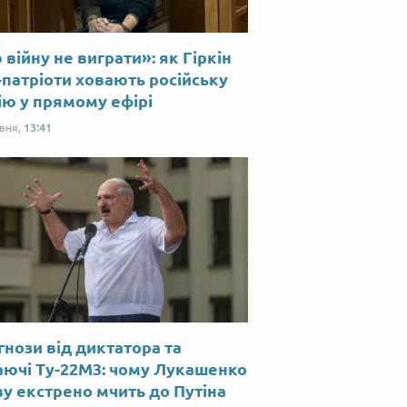
війну не виграти»: як Гіркін
-патріоти ховають російську
ію у прямому ефірі
рвня,
13:41
нози від диктатора та
аючі Ту-22М3: чому Лукашенко
у екстрено мчить до Путіна