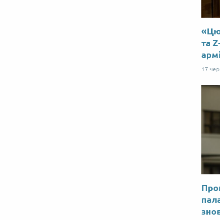
«Цю 
та Z
арм
17 че
Прог
пал
знов