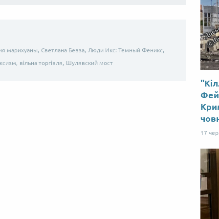
ия марихуаны,
Светлана Бевза,
Люди Икс: Темный Феникс,
ксизм,
вільна торгівля,
Шулявский мост
"Кіл
Від пацанки до панянки
Топ-модель
Фей
Крим
чов
17 че