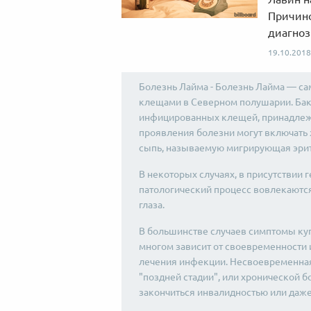
Причино
диагноз
19.10.2018
Болезнь Лайма - Болезнь Лайма — са
клещами в Северном полушарии. Бак
инфицированных клещей, принадлежа
проявления болезни могут включать 
сыпь, называемую мигрирующая эритем
В некоторых случаях, в присутствии 
патологический процесс вовлекаются 
глаза.
В большинстве случаев симптомы ку
многом зависит от своевременности и
лечения инфекции. Несвоевременная
"поздней стадии", или хронической 
закончиться инвалидностью или даж