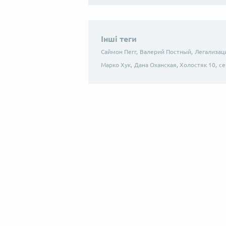
Інші теги
Саймон Пегг,
Валерий Постный,
Легализац
Марко Хук,
Дана Оханская, Холостяк 10,
се