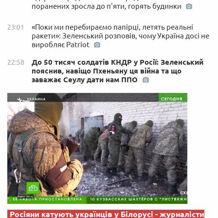
поранених зросла до п'яти, горять будинки
«Поки ми перебираємо папірці, летять реальні
23:01
ракети»: Зеленський розповів, чому Україна досі не
виробляє Patriot
До 50 тисяч солдатів КНДР у Росії: Зеленський
22:58
пояснив, навіщо Пхеньяну ця війна та що
заважає Сеулу дати нам ППО
Росіяни катують українців у Білорусі - журналісти