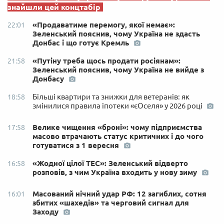
знайшли цей концтабір
«Продаватиме перемогу, якої немає»:
22:01
Зеленський пояснив, чому Україна не здасть
Донбас і що готує Кремль
«Путіну треба щось продати росіянам»:
21:58
Зеленський пояснив, чому Україна не вийде з
Донбасу
Більші квартири та знижки для ветеранів: як
18:58
змінилися правила іпотеки «єОселя» у 2026 році
Велике чищення «броні»: чому підприємства
17:58
масово втрачають статус критичних і до чого
готуватися з 1 вересня
«Жодної цілої ТЕС»: Зеленський відверто
16:58
розповів, з чим Україна входить у нову зиму
Масований нічний удар РФ: 12 загиблих, сотня
16:01
збитих «шахедів» та черговий сигнал для
Заходу