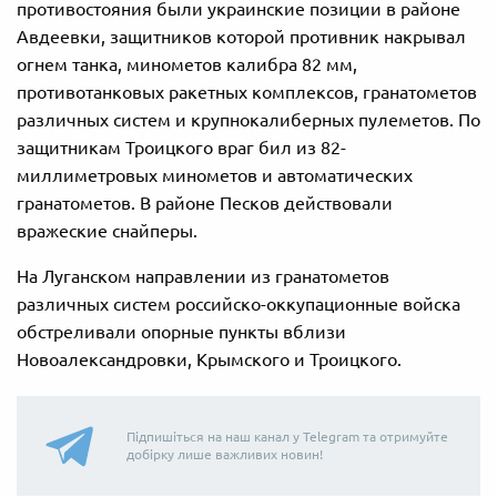
противостояния были украинские позиции в районе
Авдеевки, защитников которой противник накрывал
огнем танка, минометов калибра 82 мм,
противотанковых ракетных комплексов, гранатометов
различных систем и крупнокалиберных пулеметов. По
защитникам Троицкого враг бил из 82-
миллиметровых минометов и автоматических
гранатометов. В районе Песков действовали
вражеские снайперы.
На Луганском направлении из гранатометов
различных систем российско-оккупационные войска
обстреливали опорные пункты вблизи
Новоалександровки, Крымского и Троицкого.
Підпишіться на наш канал у Telegram та отримуйте
добірку лише важливих новин!