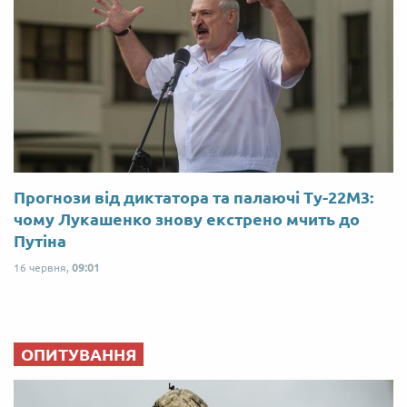
Прогнози від диктатора та палаючі Ту-22М3:
чому Лукашенко знову екстрено мчить до
Путіна
16 червня,
09:01
ОПИТУВАННЯ