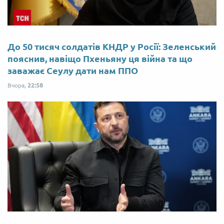
До 50 тисяч солдатів КНДР у Росії: Зеленський
пояснив, навіщо Пхеньяну ця війна та що
заважає Сеулу дати нам ППО
Вчора,
22:58