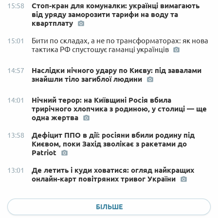
Стоп-кран для комуналки: українці вимагають
15:58
від уряду заморозити тарифи на воду та
квартплату
Бити по складах, а не по трансформаторах: як нова
15:01
тактика РФ спустошує гаманці українців
Наслідки нічного удару по Києву: під завалами
14:57
знайшли тіло загиблої людини
Нічний терор: на Київщині Росія вбила
14:01
трирічного хлопчика з родиною, у столиці — ще
одна жертва
Дефіцит ППО в дії: росіяни вбили родину під
13:58
Києвом, поки Захід зволікає з ракетами до
Patriot
Де летить і куди ховатися: огляд найкращих
13:01
онлайн-карт повітряних тривог України
БІЛЬШЕ