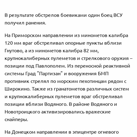
В результате обстрелов боевиками один боец ВСУ
получил ранения.
На Приморском направлении из минометов калибра
120 мм враг обстреливал опорные пункты вблизи
Гнутово, а из минометов калибра 82 мм,
крупнокалиберных пулеметов и стрелкового оружия –
позиции под Павлополем. Из переносной реактивной
системы Град "Партизан" и вооружения БМП
противник стрелял по морским пехотинцам рядом с
Широкино. Также из гранатометов различных систем
и крупнокалиберных пулеметов враг обстреливал
позиции вблизи Водяного. В районе Водяного и
Новотроицкого активизировались вражеские
снайперы.
На Донецком направлении в эпицентре огневого