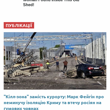
ПУБЛІКАЦІЇ
"Кілл-зона" замість курорту: Марк Фейгін про
неминучу ізоляцію Криму та втечу росіян на
гумових човнах