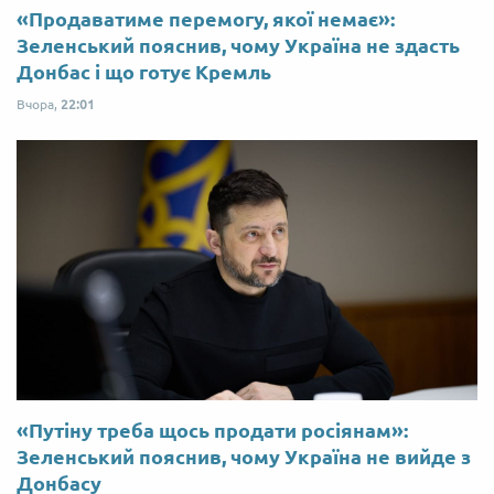
«Продаватиме перемогу, якої немає»:
Зеленський пояснив, чому Україна не здасть
Донбас і що готує Кремль
Вчора,
22:01
«Путіну треба щось продати росіянам»:
Зеленський пояснив, чому Україна не вийде з
Донбасу