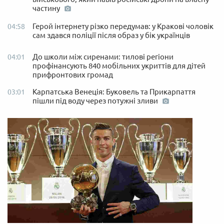
частину
Герой інтернету різко передумав: у Кракові чоловік
04:58
сам здався поліції після образ у бік українців
До школи між сиренами: тилові регіони
04:01
профінансують 840 мобільних укриттів для дітей
прифронтових громад
Карпатська Венеція: Буковель та Прикарпаття
03:01
пішли під воду через потужні зливи