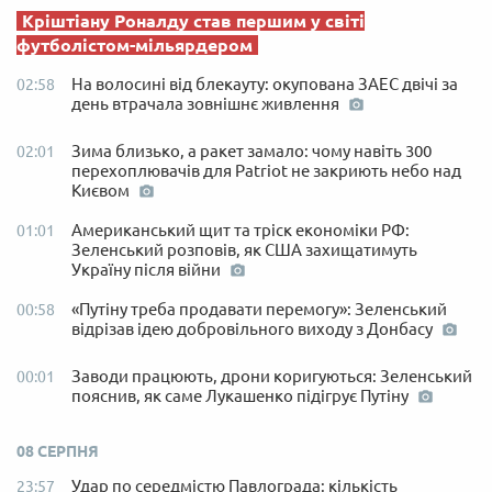
Кріштіану Роналду став першим у світі
футболістом-мільярдером
На волосині від блекауту: окупована ЗАЕС двічі за
02:58
день втрачала зовнішнє живлення
Зима близько, а ракет замало: чому навіть 300
02:01
перехоплювачів для Patriot не закриють небо над
Києвом
Американський щит та тріск економіки РФ:
01:01
Зеленський розповів, як США захищатимуть
Україну після війни
«Путіну треба продавати перемогу»: Зеленський
00:58
відрізав ідею добровільного виходу з Донбасу
Заводи працюють, дрони коригуються: Зеленський
00:01
пояснив, як саме Лукашенко підігрує Путіну
08 СЕРПНЯ
Удар по середмістю Павлограда: кількість
23:57