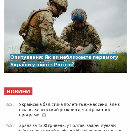
Опитування: Як ви наближаєте перемогу
України у війні з Росією?
НОВИНИ
Українська балістика полетить вже восени, але є
06:58
нюанс: Зеленський розкрив деталі ракетної
програми
Зрада за 1500 гривень: у Полтаві заарештували
05:58
військового, який навів російські дрони на власну