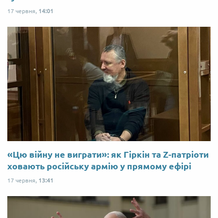
17 червня,
14:01
«Цю війну не виграти»: як Гіркін та Z-патріоти
ховають російську армію у прямому ефірі
17 червня,
13:41