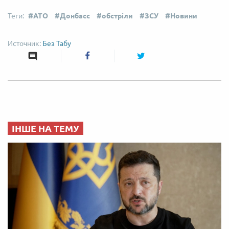
АТО
Донбасс
обстріли
ЗСУ
Новини
Без Табу
ІНШЕ НА ТЕМУ