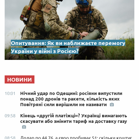
Опитування: Як ви наближаєте перемогу
України у війні з Росією?
НОВИНИ
Нічний удар по Одещині: росіяни випустили
10:01
понад 200 дронів та ракети, кількість яких
Повітряні сили вирішили не називати
Кінець «другій платіжці»? Українці вимагають
09:58
скасувати або змінити тариф на доставку газу
Долар по 44,76, а євро пробиває 51: скільки коштує
08:58