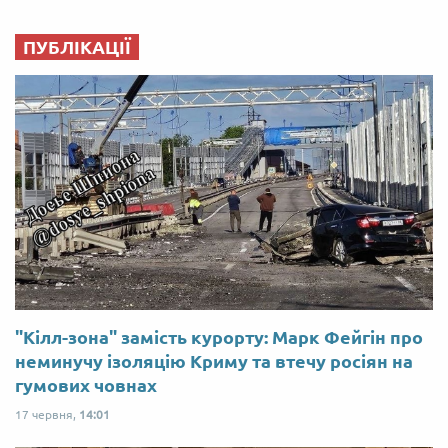
ПУБЛІКАЦІЇ
"Кілл-зона" замість курорту: Марк Фейгін про
неминучу ізоляцію Криму та втечу росіян на
гумових човнах
17 червня,
14:01