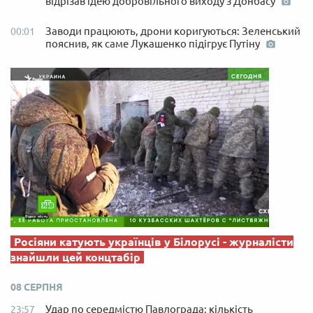
відрізав ідею добровільного виходу з Донбасу
Заводи працюють, дрони коригуються: Зеленський
00:01
пояснив, як саме Лукашенко підігрує Путіну
Росіяни катують українців у Білорусі - журналісти
знайшли цей концтабір
08 СЕРПНЯ
Удар по середмістю Павлограда: кількість
23:57