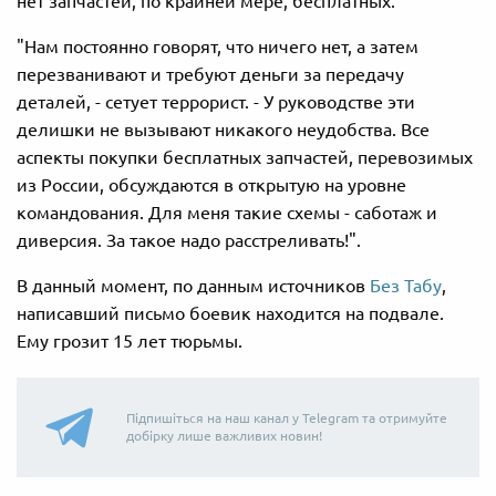
нет запчастей, по крайней мере, бесплатных.
"Нам постоянно говорят, что ничего нет, а затем
перезванивают и требуют деньги за передачу
деталей, - сетует террорист. - У руководстве эти
делишки не вызывают никакого неудобства. Все
аспекты покупки бесплатных запчастей, перевозимых
из России, обсуждаются в открытую на уровне
командования. Для меня такие схемы - саботаж и
диверсия. За такое надо расстреливать!".
В данный момент, по данным источников
Без Табу
,
написавший письмо боевик находится на подвале.
Ему грозит 15 лет тюрьмы.
Підпишіться на наш канал у Telegram та отримуйте
добірку лише важливих новин!