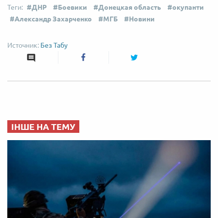
ДНР
Боевики
Донецкая область
окупанти
Александр Захарченко
МГБ
Новини
Без Табу
ІНШЕ НА ТЕМУ