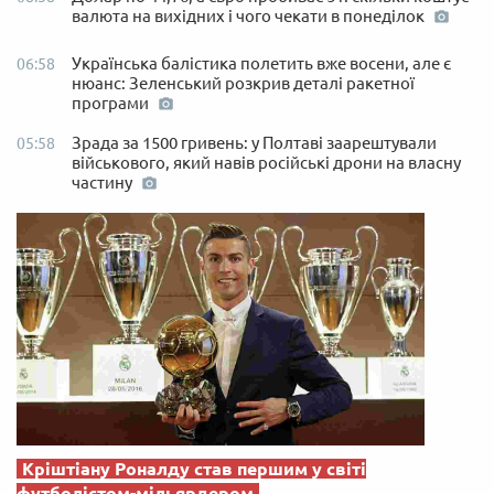
валюта на вихідних і чого чекати в понеділок
Українська балістика полетить вже восени, але є
06:58
нюанс: Зеленський розкрив деталі ракетної
програми
Зрада за 1500 гривень: у Полтаві заарештували
05:58
військового, який навів російські дрони на власну
частину
Кріштіану Роналду став першим у світі
футболістом-мільярдером