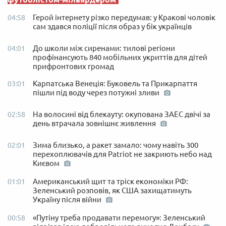
Герой інтернету різко передумав: у Кракові чоловік
04:58
сам здався поліції після образ у бік українців
До школи між сиренами: тилові регіони
04:01
профінансують 840 мобільних укриттів для дітей
прифронтових громад
Карпатська Венеція: Буковель та Прикарпаття
03:01
пішли під воду через потужні зливи
На волосині від блекауту: окупована ЗАЕС двічі за
02:58
день втрачала зовнішнє живлення
Зима близько, а ракет замало: чому навіть 300
02:01
перехоплювачів для Patriot не закриють небо над
Києвом
Американський щит та тріск економіки РФ:
01:01
Зеленський розповів, як США захищатимуть
Україну після війни
«Путіну треба продавати перемогу»: Зеленський
00:58