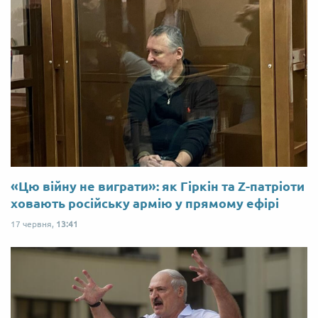
«Цю війну не виграти»: як Гіркін та Z-патріоти
ховають російську армію у прямому ефірі
17 червня,
13:41