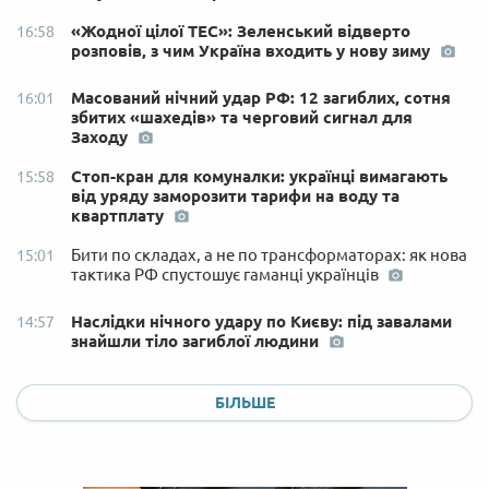
«Жодної цілої ТЕС»: Зеленський відверто
16:58
розповів, з чим Україна входить у нову зиму
Масований нічний удар РФ: 12 загиблих, сотня
16:01
збитих «шахедів» та черговий сигнал для
Заходу
Стоп-кран для комуналки: українці вимагають
15:58
від уряду заморозити тарифи на воду та
квартплату
Бити по складах, а не по трансформаторах: як нова
15:01
тактика РФ спустошує гаманці українців
Наслідки нічного удару по Києву: під завалами
14:57
знайшли тіло загиблої людини
БІЛЬШЕ