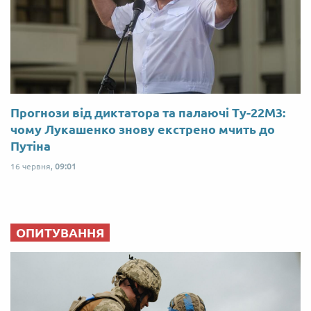
Прогнози від диктатора та палаючі Ту-22М3:
чому Лукашенко знову екстрено мчить до
Путіна
16 червня,
09:01
ОПИТУВАННЯ