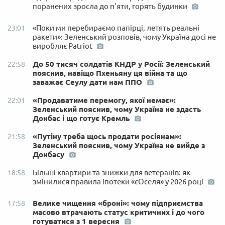
поранених зросла до п'яти, горять будинки
«Поки ми перебираємо папірці, летять реальні
23:01
ракети»: Зеленський розповів, чому Україна досі не
виробляє Patriot
До 50 тисяч солдатів КНДР у Росії: Зеленський
22:58
пояснив, навіщо Пхеньяну ця війна та що
заважає Сеулу дати нам ППО
«Продаватиме перемогу, якої немає»:
22:01
Зеленський пояснив, чому Україна не здасть
Донбас і що готує Кремль
«Путіну треба щось продати росіянам»:
21:58
Зеленський пояснив, чому Україна не вийде з
Донбасу
Більші квартири та знижки для ветеранів: як
18:58
змінилися правила іпотеки «єОселя» у 2026 році
Велике чищення «броні»: чому підприємства
17:58
масово втрачають статус критичних і до чого
готуватися з 1 вересня