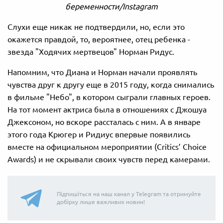
беременности/Instagram
Слухи еще никак не подтвердили, но, если это
окажется правдой, то, вероятнее, отец ребенка -
звезда "Ходячих мертвецов" Норман Ридус.
Напомним, что Диана и Норман начали проявлять
чувства друг к другу еще в 2015 году, когда снимались
в фильме "Небо", в котором сыграли главных героев.
На тот момент актриса была в отношениях с Джошуа
Джексоном, но вскоре рассталась с ним. А в январе
этого года Крюгер и Ридиус впервые появились
вместе на официальном мероприятии (Critics’ Choice
Awards) и не скрывали своих чувств перед камерами.
Підпишіться на наш канал у Telegram та отримуйте
добірку лише важливих новин!