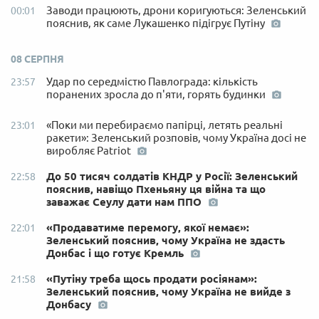
Заводи працюють, дрони коригуються: Зеленський
00:01
пояснив, як саме Лукашенко підігрує Путіну
08 СЕРПНЯ
Удар по середмістю Павлограда: кількість
23:57
поранених зросла до п'яти, горять будинки
«Поки ми перебираємо папірці, летять реальні
23:01
ракети»: Зеленський розповів, чому Україна досі не
виробляє Patriot
До 50 тисяч солдатів КНДР у Росії: Зеленський
22:58
пояснив, навіщо Пхеньяну ця війна та що
заважає Сеулу дати нам ППО
«Продаватиме перемогу, якої немає»:
22:01
Зеленський пояснив, чому Україна не здасть
Донбас і що готує Кремль
«Путіну треба щось продати росіянам»:
21:58
Зеленський пояснив, чому Україна не вийде з
Донбасу