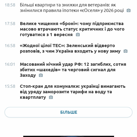
Більші квартири та знижки для ветеранів: як
18:58
змінилися правила іпотеки «єОселя» у 2026 році
Велике чищення «броні»: чому підприємства
17:58
масово втрачають статус критичних і до чого
готуватися з 1 вересня
«Жодної цілої ТЕС»: Зеленський відверто
16:58
розповів, з чим Україна входить у нову зиму
Масований нічний удар РФ: 12 загиблих, сотня
16:01
збитих «шахедів» та черговий сигнал для
Заходу
Стоп-кран для комуналки: українці вимагають
15:58
від уряду заморозити тарифи на воду та
квартплату
БІЛЬШЕ