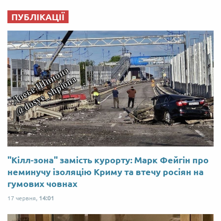
ПУБЛІКАЦІЇ
"Кілл-зона" замість курорту: Марк Фейгін про
неминучу ізоляцію Криму та втечу росіян на
гумових човнах
17 червня,
14:01