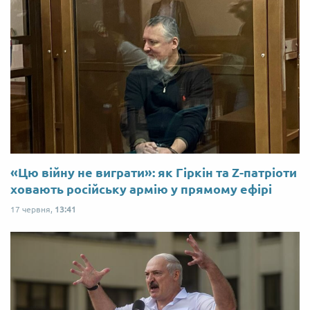
«Цю війну не виграти»: як Гіркін та Z-патріоти
ховають російську армію у прямому ефірі
17 червня,
13:41