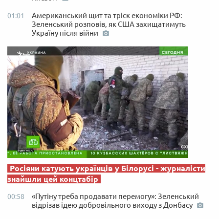
Американський щит та тріск економіки РФ:
01:01
Зеленський розповів, як США захищатимуть
Україну після війни
Росіяни катують українців у Білорусі - журналісти
знайшли цей концтабір
«Путіну треба продавати перемогу»: Зеленський
00:58
відрізав ідею добровільного виходу з Донбасу