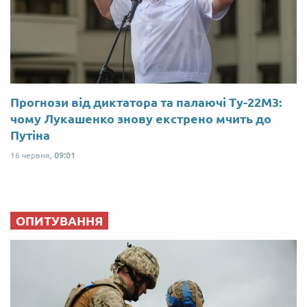
Прогнози від диктатора та палаючі Ту-22М3:
чому Лукашенко знову екстрено мчить до
Путіна
16 червня,
09:01
ОПИТУВАННЯ