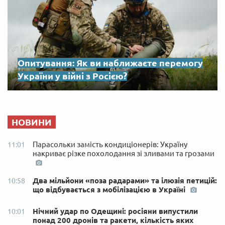
Опитування: Як ви наближаєте перемогу
України у війні з Росією?
НОВИНИ
Парасольки замість кондиціонерів: Україну
11:01
накриває різке похолодання зі зливами та грозами
Два мільйони «поза радарами» та ілюзія петицій:
10:58
що відбувається з мобілізацією в Україні
Нічний удар по Одещині: росіяни випустили
10:01
понад 200 дронів та ракети, кількість яких