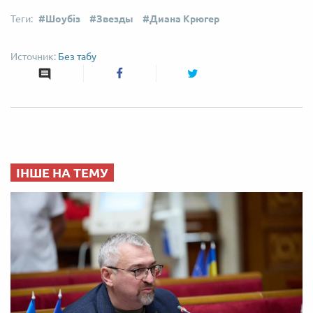
Шоубіз
Звезды
Диана Крюгер
Без табу
ІНШЕ НА ТЕМУ