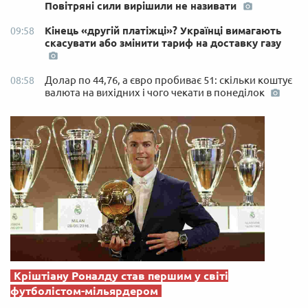
Повітряні сили вирішили не називати
Кінець «другій платіжці»? Українці вимагають
09:58
скасувати або змінити тариф на доставку газу
Долар по 44,76, а євро пробиває 51: скільки коштує
08:58
валюта на вихідних і чого чекати в понеділок
Кріштіану Роналду став першим у світі
футболістом-мільярдером