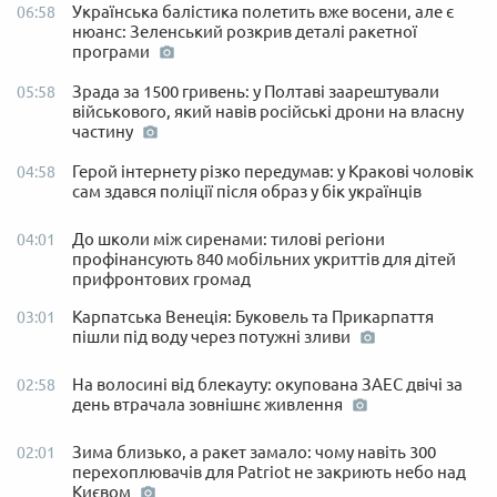
Українська балістика полетить вже восени, але є
06:58
нюанс: Зеленський розкрив деталі ракетної
програми
Зрада за 1500 гривень: у Полтаві заарештували
05:58
військового, який навів російські дрони на власну
частину
Герой інтернету різко передумав: у Кракові чоловік
04:58
сам здався поліції після образ у бік українців
До школи між сиренами: тилові регіони
04:01
профінансують 840 мобільних укриттів для дітей
прифронтових громад
Карпатська Венеція: Буковель та Прикарпаття
03:01
пішли під воду через потужні зливи
На волосині від блекауту: окупована ЗАЕС двічі за
02:58
день втрачала зовнішнє живлення
Зима близько, а ракет замало: чому навіть 300
02:01
перехоплювачів для Patriot не закриють небо над
Києвом