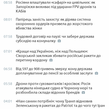
Росіяни влаштували «сафарі» на цивільних: як
08:58
Запоріжжя виживає під ударами FPV-дронів та
КАБів
Папірець замість захисту: як дірява система
08:01
охоронних ордерів призвела до жорстокого
вбивства жінки
Трудовий договір на паузі: чи забере держава
07:58
субсидію на комуналку
«Краще над Україною, ніж над Польщею»:
07:01
Сікорський закликав збивати російські ракети до
перетину кордону
Від 597 до 908 гривень зверху: кому держава
06:58
доплачуватиме до пенсії за особливі заслуги
Дрони проти суховантажів і кросівок: Росія
05:58
атакувала німецьке судно в Чорному морі та
розбомбила склади відомих брендів
«Нам самим потрібні»: чому Трамп відмовив
04:01
Зеленському в ракетах до Patriot та до чого тут Іран