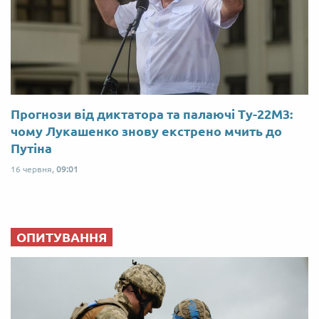
Прогнози від диктатора та палаючі Ту-22М3:
чому Лукашенко знову екстрено мчить до
Путіна
16 червня,
09:01
ОПИТУВАННЯ