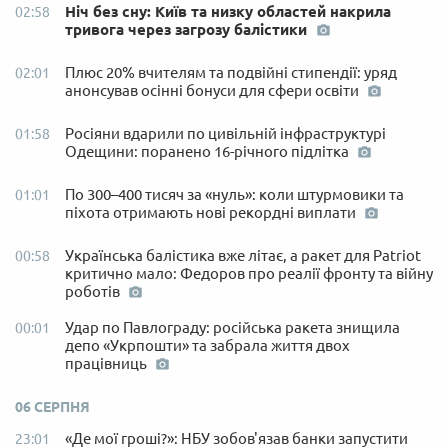
Ніч без сну: Київ та низку областей накрила
02:58
тривога через загрозу балістики
Плюс 20% вчителям та подвійні стипендії: уряд
02:01
анонсував осінні бонуси для сфери освіти
Росіяни вдарили по цивільній інфраструктурі
01:58
Одещини: поранено 16-річного підлітка
По 300–400 тисяч за «нуль»: коли штурмовики та
01:01
піхота отримають нові рекордні виплати
Українська балістика вже літає, а ракет для Patriot
00:58
критично мало: Федоров про реалії фронту та війну
роботів
Удар по Павлограду: російська ракета знищила
00:01
депо «Укрпошти» та забрала життя двох
працівниць
06 СЕРПНЯ
«Де мої гроші?»: НБУ зобов'язав банки запустити
23:01