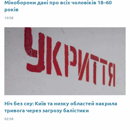
Міноборони дані про всіх чоловіків 18–60
років
10:58
Ніч без сну: Київ та низку областей накрила
тривога через загрозу балістики
02:58