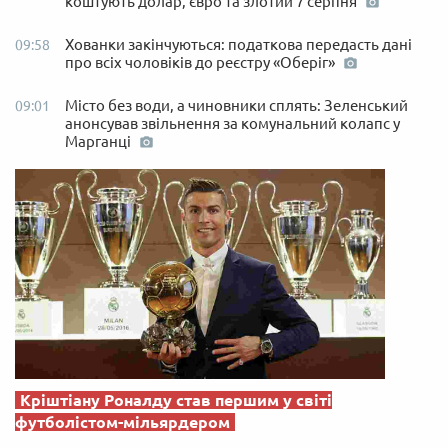
коштують долар, євро та злотий 7 серпня
Хованки закінчуються: податкова передасть дані
09:58
про всіх чоловіків до реєстру «Оберіг»
Місто без води, а чиновники сплять: Зеленський
09:01
анонсував звільнення за комунальний колапс у
Марганці
Кріштіану Роналду став першим у світі
футболістом-мільярдером