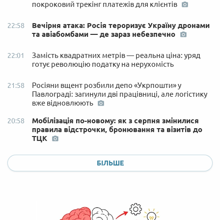
покроковий трекінг платежів для клієнтів
Вечірня атака: Росія тероризує Україну дронами
22:58
та авіабомбами — де зараз небезпечно
Замість квадратних метрів — реальна ціна: уряд
22:01
готує революцію податку на нерухомість
Росіяни вщент розбили депо «Укрпошти» у
21:58
Павлограді: загинули дві працівниці, але логістику
вже відновлюють
Мобілізація по-новому: як з серпня змінилися
20:58
правила відстрочки, бронювання та візитів до
ТЦК
БІЛЬШЕ