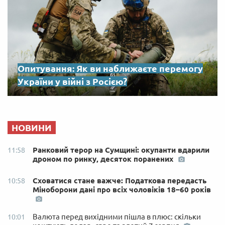
Опитування: Як ви наближаєте перемогу
України у війні з Росією?
НОВИНИ
Ранковий терор на Сумщині: окупанти вдарили
11:58
дроном по ринку, десяток поранених
Сховатися стане важче: Податкова передасть
10:58
Міноборони дані про всіх чоловіків 18–60 років
Валюта перед вихідними пішла в плюс: скільки
10:01