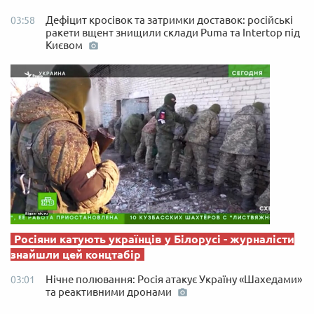
Дефіцит кросівок та затримки доставок: російські
03:58
ракети вщент знищили склади Puma та Intertop під
Києвом
Росіяни катують українців у Білорусі - журналісти
знайшли цей концтабір
Нічне полювання: Росія атакує Україну «Шахедами»
03:01
та реактивними дронами