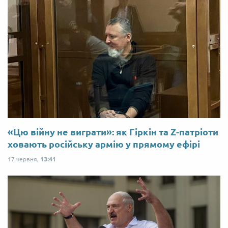
«Цю війну не виграти»: як Гіркін та Z-патріоти
ховають російську армію у прямому ефірі
17 червня,
13:41