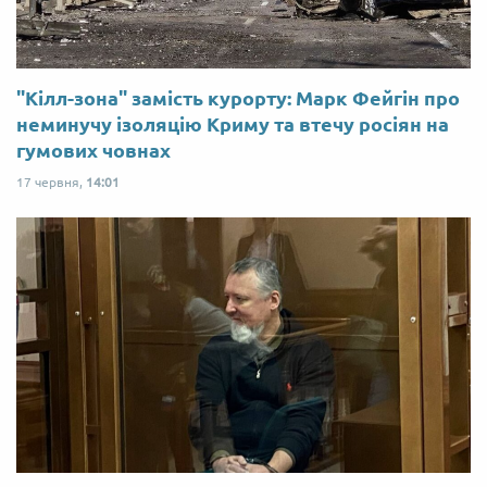
"Кілл-зона" замість курорту: Марк Фейгін про
неминучу ізоляцію Криму та втечу росіян на
гумових човнах
17 червня,
14:01