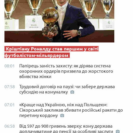
Кріштіану Роналду став першим у світі
футболістом-мільярдером
Папірець замість захисту: як дірява система
08:01
охоронних ордерів призвела до жорстокого
вбивства жінки
Трудовий договір на паузі: чи забере держава
07:58
субсидію на комуналку
«Краще над Україною, ніж над Польщею»:
07:01
Сікорський закликав збивати російські ракети до
перетину кордону
Від 597 до 908 гривень зверху: кому держава
06:58
доплачуватиме до пенсії за особливі заслуги