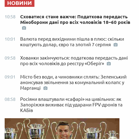
НОВИНИ
Сховатися стане важче: Податкова передасть
10:58
Міноборони дані про всіх чоловіків 18–60 років
Валюта перед вихідними пішла в плюс: скільки
10:01
коштують долар, євро та злотий 7 серпня
Хованки закінчуються: податкова передасть дані
09:58
про всіх чоловіків до реєстру «Оберіг»
Місто без води, а чиновники сплять: Зеленський
09:01
анонсував звільнення за комунальний колапс у
Марганці
Росіяни влаштували «сафарі» на цивільних: як
08:58
Запоріжжя виживає під ударами FPV-дронів та
КАБів