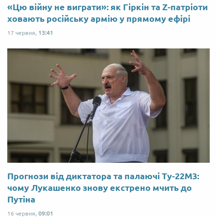
«Цю війну не виграти»: як Гіркін та Z-патріоти
ховають російську армію у прямому ефірі
17 червня,
13:41
Прогнози від диктатора та палаючі Ту-22М3:
чому Лукашенко знову екстрено мчить до
Путіна
16 червня,
09:01