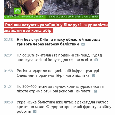
Росіяни катують українців у Білорусі - журналісти
знайшли цей концтабір
Ніч без сну: Київ та низку областей накрила
02:58
тривога через загрозу балістики
Плюс 20% вчителям та подвійні стипендії: уряд
02:01
анонсував осінні бонуси для сфери освіти
Росіяни вдарили по цивільній інфраструктурі
01:58
Одещини: поранено 16-річного підлітка
По 300–400 тисяч за «нуль»: коли штурмовики та
01:01
піхота отримають нові рекордні виплати
Українська балістика вже літає, а ракет для Patriot
00:58
критично мало: Федоров про реалії фронту та війну
роботів