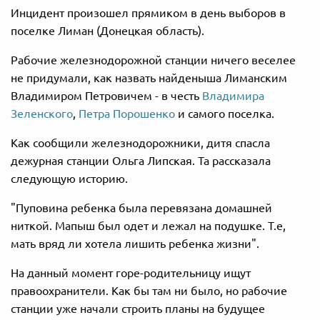
Инцидент произошел прямиком в день выборов в
поселке Лиман (Донецкая область).
Рабочие железнодорожной станции ничего веселее
не придумали, как назвать найденыша Лиманским
Владимиром Петровичем - в честь
Владимира
Зеленского
,
Петра Порошенко
и самого поселка.
Как сообщили железнодорожники, дитя спасла
дежурная станции Ольга Липская. Та рассказала
следующую историю.
"Пуповина ребенка была перевязана домашней
ниткой. Мапыш был одет и лежал на подушке. Т.е,
мать вряд ли хотела лишить ребенка жизни".
На данный момент горе-родительницу ищут
правоохранители. Как бы там ни было, но рабочие
станции уже начали строить планы на будущее