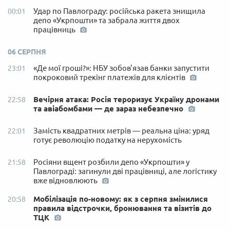
Удар по Павлограду: російська ракета знищила
00:01
депо «Укрпошти» та забрала життя двох
працівниць
06 СЕРПНЯ
«Де мої гроші?»: НБУ зобов'язав банки запустити
23:01
покроковий трекінг платежів для клієнтів
Вечірня атака: Росія тероризує Україну дронами
22:58
та авіабомбами — де зараз небезпечно
Замість квадратних метрів — реальна ціна: уряд
22:01
готує революцію податку на нерухомість
Росіяни вщент розбили депо «Укрпошти» у
21:58
Павлограді: загинули дві працівниці, але логістику
вже відновлюють
Мобілізація по-новому: як з серпня змінилися
20:58
правила відстрочки, бронювання та візитів до
ТЦК