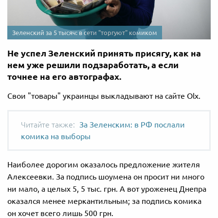
Зеленский за 5 тысяч: в сети "торгуют" комиком
Не успел Зеленский принять присягу, как на
нем уже решили подзаработать, а если
точнее на его автографах.
Свои "товары" украинцы выкладывают на сайте Olx.
За Зеленским: в РФ послали
комика на выборы
Наиболее дорогим оказалось предложение жителя
Алексеевки. За подпись шоумена он просит ни много
ни мало, а целых 5, 5 тыс. грн. А вот уроженец Днепра
оказался менее меркантильным; за подпись комика
он хочет всего лишь 500 грн.