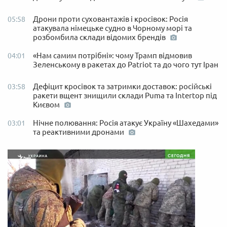
Дрони проти суховантажів і кросівок: Росія
05:58
атакувала німецьке судно в Чорному морі та
розбомбила склади відомих брендів
«Нам самим потрібні»: чому Трамп відмовив
04:01
Зеленському в ракетах до Patriot та до чого тут Іран
Дефіцит кросівок та затримки доставок: російські
03:58
ракети вщент знищили склади Puma та Intertop під
Києвом
Нічне полювання: Росія атакує Україну «Шахедами»
03:01
та реактивними дронами